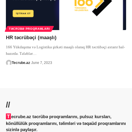
TƏCRÜBƏ PROQRAMLARI
HR təcrübəçi (maaşlı)
166 Yükdaşıma və Logistika şirkəti maaşlı olaraq HR təcrübəçi axtarır hal-
hazırda. Tələblər
…
Tecrube.az
June 7, 2023
//
Tecrube.az təcrübə proqramlarını, pulsuz kursları,
könüllülük proqramlarını, təlimləri və təqaüd proqramlarını
sizinlə paylaşır.