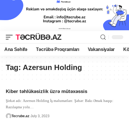
TƏCRÜBƏ.AZ
Ana Səhifə
Təcrübə Proqramları
Vakansiyalar
Kö
Tag:
Azersun Holding
Kiber təhlükəsizlik üzrə mütəxəssis
Şirkət adı: Azersun Holding İş məlumatları: Şəhər: Bakı Əmək haqqı:
Razılaşma yolu
…
Tecrube.az
July 3, 2023