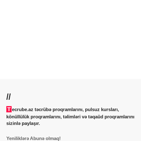
//
Tecrube.az təcrübə proqramlarını, pulsuz kursları,
könüllülük proqramlarını, təlimləri və təqaüd proqramlarını
sizinlə paylaşır.
Yeniliklərə Abunə olmaq!