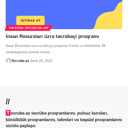
TƏCRÜBƏ PROQRAMLARI
İnsan Resursları üzrə təcrübəçi proqramı
İnsan Resursları üzrə təcrübəçi proqramı Vəzifə və öhdəliklər: İR
əməkdaşlarına dəstək olması
…
Tecrube.az
June 29, 2022
//
Tecrube.az təcrübə proqramlarını, pulsuz kursları,
könüllülük proqramlarını, təlimləri və təqaüd proqramlarını
sizinlə paylaşır.