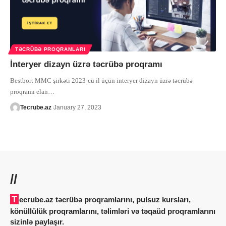
TƏCRÜBƏ PROQRAMLARI
İnteryer dizayn üzrə təcrübə proqramı
Bestbort MMC şirkəti 2023-cü il üçün interyer dizayn üzrə təcrübə
proqramı elan
…
Tecrube.az
January 27, 2023
//
Tecrube.az təcrübə proqramlarını, pulsuz kursları,
könüllülük proqramlarını, təlimləri və təqaüd proqramlarını
sizinlə paylaşır.