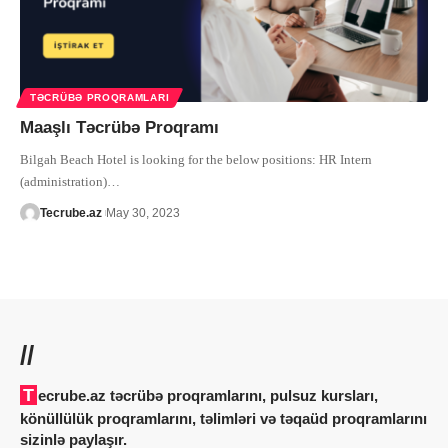
TƏCRÜBƏ PROQRAMLARI
Maaşlı Təcrübə Proqramı
Bilgah Beach Hotel is looking for the below positions: HR Intern
(administration)
…
Tecrube.az
May 30, 2023
//
Tecrube.az təcrübə proqramlarını, pulsuz kursları,
könüllülük proqramlarını, təlimləri və təqaüd proqramlarını
sizinlə paylaşır.