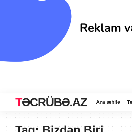
TƏCRÜBƏ.AZ
Ana səhifə
Tə
Tag:
Bizdən Biri