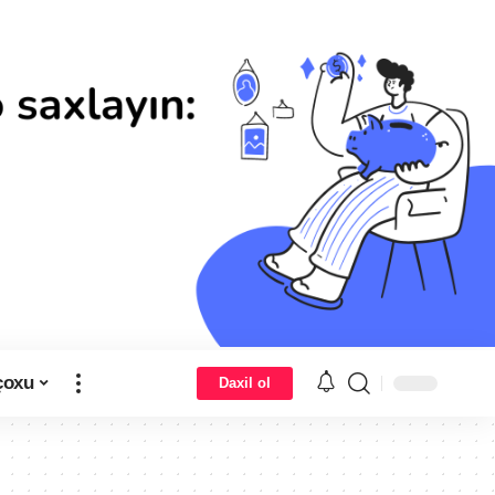
çoxu
Daxil ol