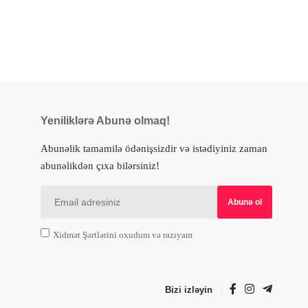
Yeniliklərə Abunə olmaq!
Abunəlik tamamilə ödənişsizdir və istədiyiniz zaman
abunəlikdən çıxa bilərsiniz!
Xidmət Şərtlərini oxudum və razıyam
Bizi izləyin