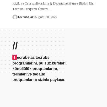
Kiçik və Orta sahibkarlarla iş Departamenti üzrə Bizdən Biri
Təcrübə Proqramı Ümumi
…
Tecrube.az
August 20, 2022
//
T
ecrube.az təcrübə
proqramlarını, pulsuz kursları,
könüllülük proqramlarını,
təlimləri və təqaüd
proqramlarını sizinlə paylaşır.