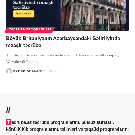
TƏCRÜBƏ PROQRAMLARI
Böyük Britaniyanın Azərbaycandakı Səfirliyində
maaşlı təcrübə
The British Government is an inclusive and diversity-friendly employer.
We value difference,
…
Tecrube.az
March 25, 2023
//
Tecrube.az təcrübə proqramlarını, pulsuz kursları,
könüllülük proqramlarını, təlimləri və təqaüd proqramlarını