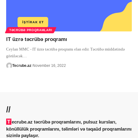
TƏCRÜBƏ PROQRAMLARI
IT üzrə təcrübə proqramı
Ceylan MMC - IT üzrə təcrübə proqramı elan edir. Təcrübə müddətində
görüləcək
…
Tecrube.az
November 16, 2022
//
Tecrube.az təcrübə proqramlarını, pulsuz kursları,
könüllülük proqramlarını, təlimləri və təqaüd proqramlarını
sizinlə paylaşır.