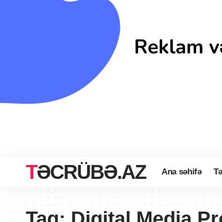
TƏCRÜBƏ.AZ
Ana səhifə
Tə
Tag:
Digital Media P