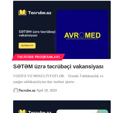
TƏCRÜBƏ PROQRAMLARI
SƏTƏM üzrə təcrübəçi vakansiyası
VƏZİFƏ VƏ MƏSULİYYƏTLƏR: Texniki Təhlükəsizlik və
yanğın təhlükəsizliyinə dair inzibati işlərin
…
Tecrube.az
April 19, 2024