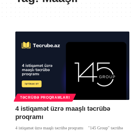
TƏCRÜBƏ PROQRAMLARI
4 istiqamət üzrə maaşlı təcrübə
proqramı
4 istiqamət üzrə maaşlı təcrübə proqramı "145 Group" təcrübə