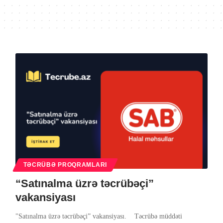
TƏCRÜBƏ PROQRAMLARI
“Satınalma üzrə təcrübəçi”
vakansiyası
"Satınalma üzrə təcrübəçi” vakansiyası. Təcrübə müddəti