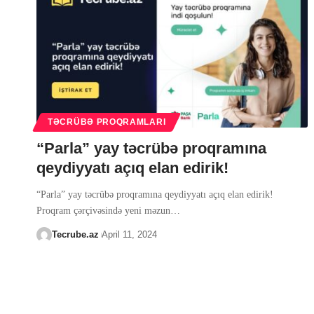
TƏCRÜBƏ PROQRAMLARI
“Parla” yay təcrübə proqramına
qeydiyyatı açıq elan edirik!
“Parla” yay təcrübə proqramına qeydiyyatı açıq elan edirik!
Proqram çərçivəsində yeni məzun
…
Tecrube.az
April 11, 2024