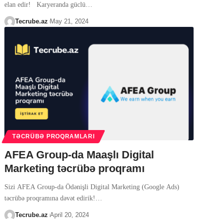
elan edir! Karyeranda güclü
…
Tecrube.az
May 21, 2024
TƏCRÜBƏ PROQRAMLARI
AFEA Group-da Maaşlı Digital
Marketing təcrübə proqramı
Sizi AFEA Group-da Ödənişli Digital Marketing (Google Ads)
təcrübə proqramına dəvət edirik!
…
Tecrube.az
April 20, 2024