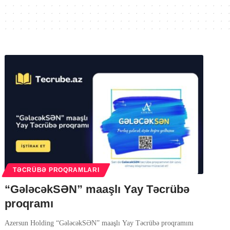
TƏCRÜBƏ PROQRAMLARI
“GələcəkSƏN” maaşlı Yay Təcrübə
proqramı
Azersun Holding “GələcəkSƏN” maaşlı Yay Təcrübə proqramını