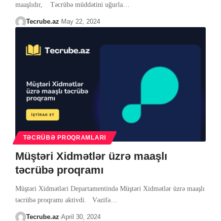
maaşlıdır, Təcrübə müddətini uğurla
…
Tecrube.az
May 22, 2024
TƏCRÜBƏ PROQRAMLARI
Müştəri Xidmətlər üzrə maaşlı
təcrübə proqramı
Müştəri Xidmətləri Departamentində Müştəri Xidmətlər üzrə maaşlı
təcrübə proqramı aktivdi. Vəzifə
…
Tecrube.az
April 30, 2024