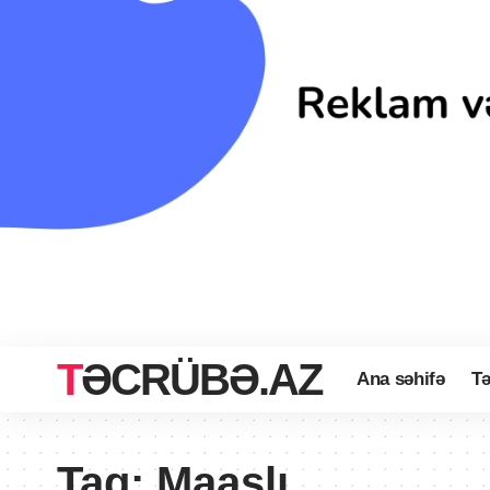
TƏCRÜBƏ.AZ
Ana səhifə
Tə
Tag:
Maaşlı