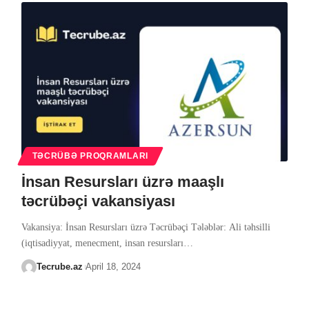
TƏCRÜBƏ PROQRAMLARI
İnsan Resursları üzrə maaşlı
təcrübəçi vakansiyası
Vakansiya: İnsan Resursları üzrə Təcrübəçi Tələblər: Ali təhsilli
(iqtisadiyyat, menecment, insan resursları
…
Tecrube.az
April 18, 2024