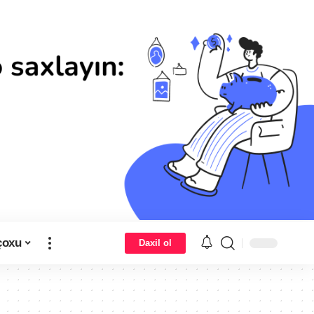
çoxu
Daxil ol