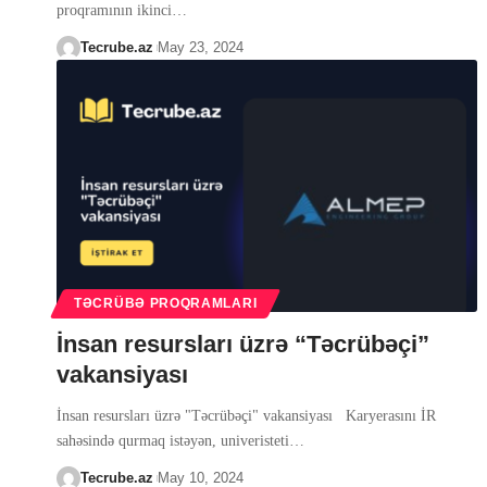
proqramının ikinci
…
Tecrube.az
May 23, 2024
TƏCRÜBƏ PROQRAMLARI
İnsan resursları üzrə “Təcrübəçi”
vakansiyası
İnsan resursları üzrə "Təcrübəçi" vakansiyası Karyerasını İR
sahəsində qurmaq istəyən, univeristeti
…
Tecrube.az
May 10, 2024