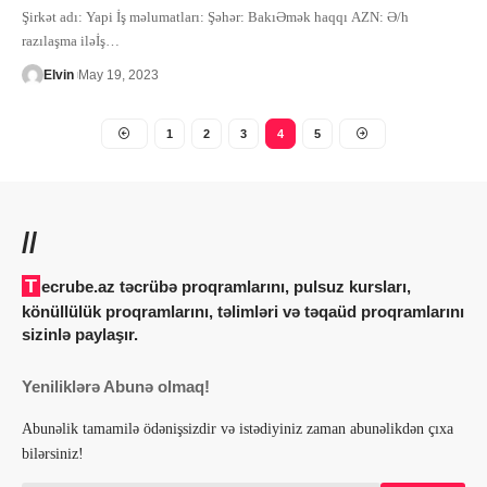
Şirkət adı: Yapi İş məlumatları: Şəhər: BakıƏmək haqqı AZN: Ə/h
razılaşma iləİş
…
Elvin
May 19, 2023
1
2
3
4
5
//
Tecrube.az təcrübə proqramlarını, pulsuz kursları,
könüllülük proqramlarını, təlimləri və təqaüd proqramlarını
sizinlə paylaşır.
Yeniliklərə Abunə olmaq!
Abunəlik tamamilə ödənişsizdir və istədiyiniz zaman abunəlikdən çıxa
bilərsiniz!