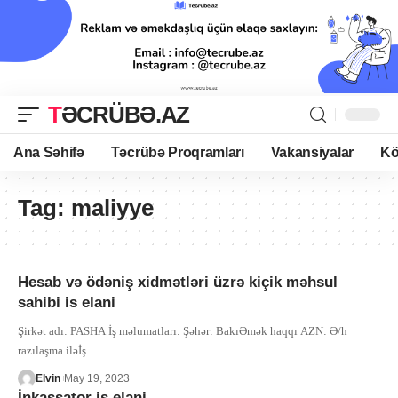
TƏCRÜBƏ.AZ
Ana Səhifə
Təcrübə Proqramları
Vakansiyalar
Kö
Tag:
maliyye
Hesab və ödəniş xidmətləri üzrə kiçik məhsul
sahibi is elani
Şirkət adı: PASHA İş məlumatları: Şəhər: BakıƏmək haqqı AZN: Ə/h
razılaşma iləİş
…
Elvin
May 19, 2023
İnkassator is elani