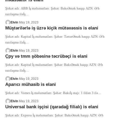
Şirkət adı: ABB İş məlumatları: Şəhər: BakıƏmək haqqı AZN: Ə/h
razılaşma iləİş
…
Elvin
May 19, 2023
Müştərilərlə iş üzrə kiçik mütəxəssis is elani
Şirkət adı: Kapital İş məlumatları: Şəhər: TərtərƏmək haqqı AZN: Ə/h
razılaşma iləİş
…
Elvin
May 19, 2023
Çpy və tmm şöbəsinə təcrübəçi is elani
Şirkət adı: Kapital İş məlumatları: Şəhər: BakıƏmək haqqı AZN: Ə/h
razılaşma iləİş
…
Elvin
May 19, 2023
Aparıcı mühasib is elani
Şirkət adı: Vumes İş məlumatları: Şəhər: Bakıİş stajı: 1 ildən 3 ilə
…
Elvin
May 19, 2023
Universal bank işçisi (qaradağ filialı) is elani
Şirkət adı: Express İş məlumatları: Şəhər: BakıƏmək haqqı AZN: Ə/h