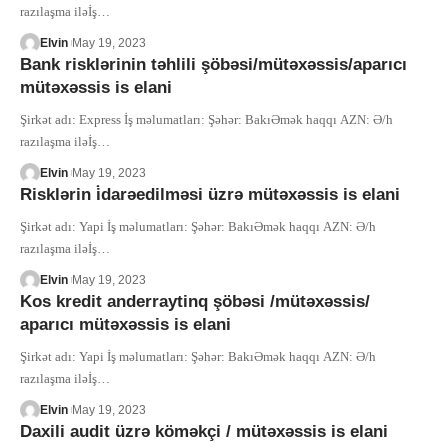
razılaşma iləİş
…
Elvin
May 19, 2023
Bank risklərinin təhlili şöbəsi/mütəxəssis/aparıcı
mütəxəssis is elani
Şirkət adı: Express İş məlumatları: Şəhər: BakıƏmək haqqı AZN: Ə/h
razılaşma iləİş
…
Elvin
May 19, 2023
Risklərin i̇darəedilməsi üzrə mütəxəssis is elani
Şirkət adı: Yapi İş məlumatları: Şəhər: BakıƏmək haqqı AZN: Ə/h
razılaşma iləİş
…
Elvin
May 19, 2023
Kos kredit anderraytinq şöbəsi /mütəxəssis/
aparıcı mütəxəssis is elani
Şirkət adı: Yapi İş məlumatları: Şəhər: BakıƏmək haqqı AZN: Ə/h
razılaşma iləİş
…
Elvin
May 19, 2023
Daxili audit üzrə köməkçi / mütəxəssis is elani