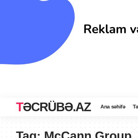
TƏCRÜBƏ.AZ
Ana səhifə
Tə
Tag:
McCann Group