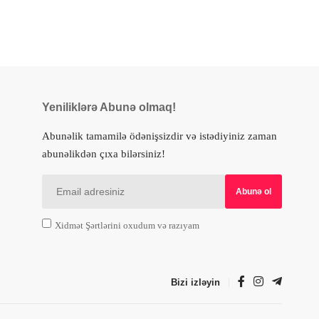
Yeniliklərə Abunə olmaq!
Abunəlik tamamilə ödənişsizdir və istədiyiniz zaman
abunəlikdən çıxa bilərsiniz!
Xidmət Şərtlərini oxudum və razıyam
Bizi izləyin