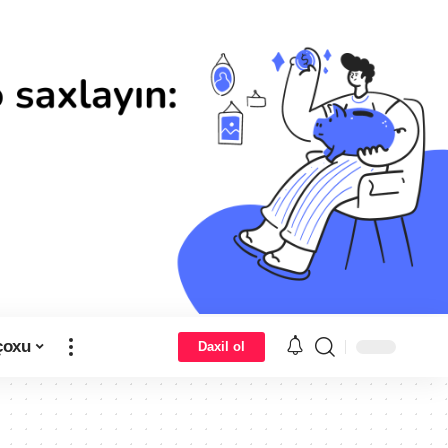
çoxu
Daxil ol