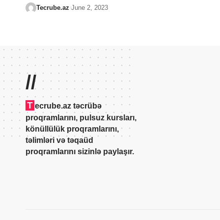
Tecrube.az
June 2, 2023
//
T
ecrube.az təcrübə
proqramlarını, pulsuz kursları,
könüllülük proqramlarını,
təlimləri və təqaüd
proqramlarını sizinlə paylaşır.