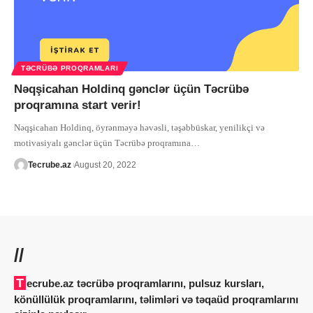
TƏCRÜBƏ PROQRAMLARI
Nəqşicahan Holdinq gənclər üçün Təcrübə
proqramına start verir!
Nəqşicahan Holdinq, öyrənməyə həvəsli, təşəbbüskar, yenilikçi və
motivasiyalı gənclər üçün Təcrübə proqramına
…
Tecrube.az
August 20, 2022
//
Tecrube.az təcrübə proqramlarını, pulsuz kursları,
könüllülük proqramlarını, təlimləri və təqaüd proqramlarını