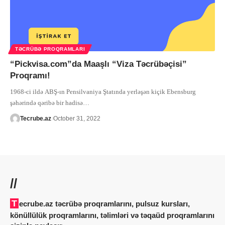
TƏCRÜBƏ PROQRAMLARI
“Pickvisa.com”da Maaşlı “Viza Təcrübəçisi”
Proqramı!
1968-ci ildə ABŞ-ın Pensilvaniya Ştatında yerləşən kiçik Ebensburg
şəhərində qəribə bir hadisə
…
Tecrube.az
October 31, 2022
//
Tecrube.az təcrübə proqramlarını, pulsuz kursları,
könüllülük proqramlarını, təlimləri və təqaüd proqramlarını