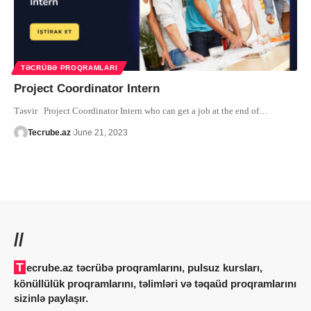
TƏCRÜBƏ PROQRAMLARI
Project Coordinator Intern
Təsvir Project Coordinator Intern who can get a job at the end of
…
Tecrube.az
June 21, 2023
//
Tecrube.az təcrübə proqramlarını, pulsuz kursları,
könüllülük proqramlarını, təlimləri və təqaüd proqramlarını
sizinlə paylaşır.