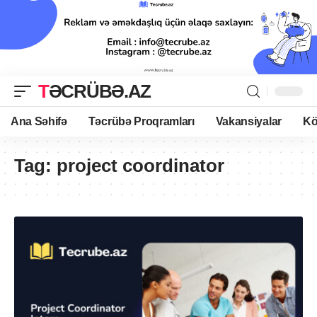
TƏCRÜBƏ.AZ
Ana Səhifə
Təcrübə Proqramları
Vakansiyalar
Kö
Tag:
project coordinator