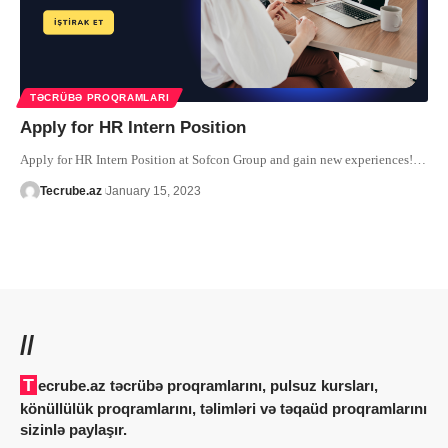
TƏCRÜBƏ PROQRAMLARI
Apply for HR Intern Position
Apply for HR Intern Position at Sofcon Group and gain new experiences!
…
Tecrube.az
January 15, 2023
//
Tecrube.az təcrübə proqramlarını, pulsuz kursları,
könüllülük proqramlarını, təlimləri və təqaüd proqramlarını
sizinlə paylaşır.