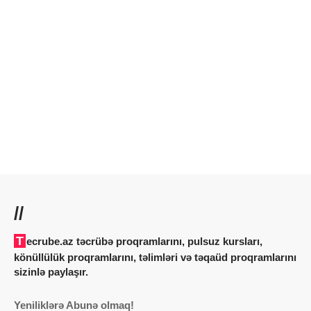
//
Tecrube.az təcrübə proqramlarını, pulsuz kursları,
könüllülük proqramlarını, təlimləri və təqaüd proqramlarını
sizinlə paylaşır.
Yeniliklərə Abunə olmaq!