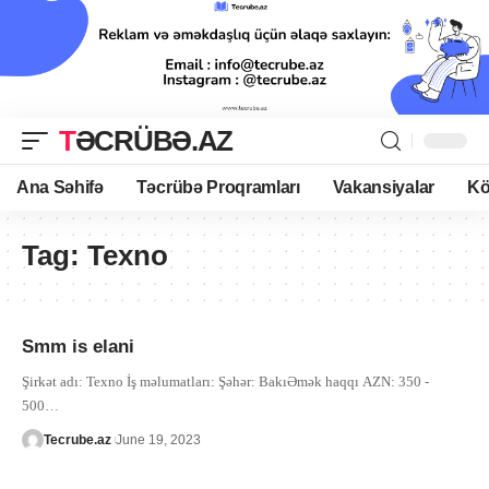
TƏCRÜBƏ.AZ
Ana Səhifə
Təcrübə Proqramları
Vakansiyalar
Kö
Tag:
Texno
Smm is elani
Şirkət adı: Texno İş məlumatları: Şəhər: BakıƏmək haqqı AZN: 350 -
500
…
Tecrube.az
June 19, 2023