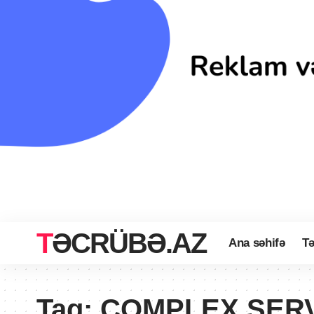
TƏCRÜBƏ.AZ
Ana səhifə
Tə
Tag:
COMPLEX SER