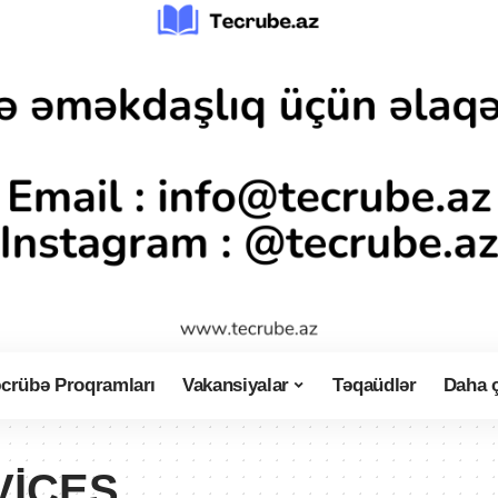
crübə Proqramları
Vakansiyalar
Təqaüdlər
Daha 
VİCES