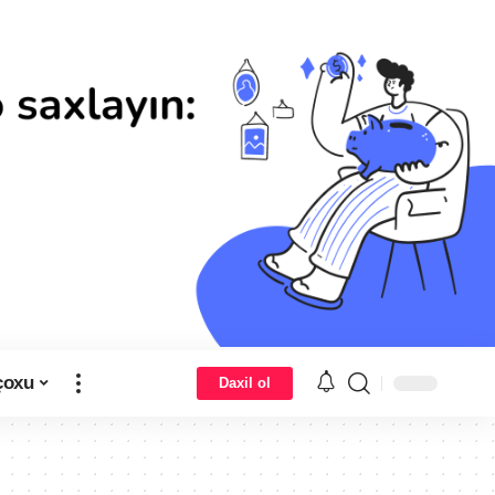
çoxu
Daxil ol