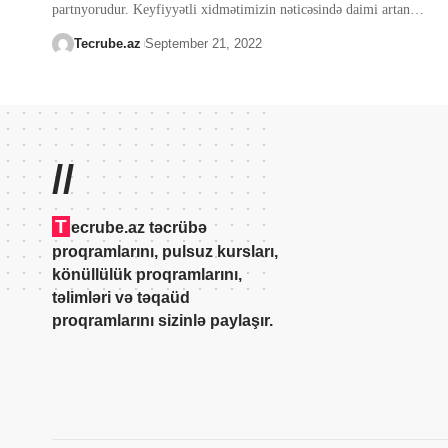
partnyorudur. Keyfiyyətli xidmətimizin nəticəsində daimi artan
…
Tecrube.az
September 21, 2022
//
T
ecrube.az təcrübə
proqramlarını, pulsuz kursları,
könüllülük proqramlarını,
təlimləri və təqaüd
proqramlarını sizinlə paylaşır.