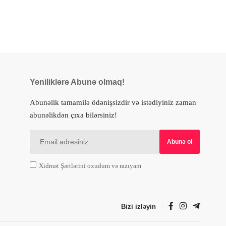
Yeniliklərə Abunə olmaq!
Abunəlik tamamilə ödənişsizdir və istədiyiniz zaman
abunəlikdən çıxa bilərsiniz!
Xidmət Şərtlərini oxudum və razıyam
Bizi izləyin