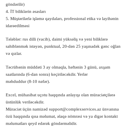
göndərilir)
4. İT biliklərin əsasları
5. Müştərilərlə işləmə qaydaları, professional etika və layihənin
idarəedilməsi
Tələblər: rus dilli (vacib), daimi yüksəliş və yeni biliklərə
sahiblənmək istəyən, punktual, 20-dən 25 yaşınadək gənc oğlan
və qızlar.
Təcrübənin müddəti 3 ay olmaqla, həftənin 3 günü, axşam
saatlarında (6-dan sonra) keçiriləcəkdir. Yerlər
məhduddur (8-10 nəfər).
Excel, mühasibat uçotu haqqında anlayışı olan müraciətçilərə
üstünlük veriləcəkdir.
Müraciət üçün namizəd
support@complexservices.az
ünvanına
özü haqqında qısa məlumat, əlaqə nömrəsi və ya digər kontakt
məlumatları qeyd edərək göndərməlidir.