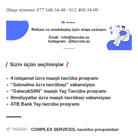
Əlaqə nömrəsi: 077 548-34-48 / 012 409-34-00
Sizin üçün seçilmişlər
4 istiqamət üzrə maaşlı təcrübə proqramı
“Satınalma üzrə təcrübəçi” vakansiyası
“GələcəkSƏN” maaşlı Yay Təcrübə proqramı
Əməliyyatlar üzrə maaşlı təcrübəçi vakansiyası
ATB Bank Yay təcrübə proqramı
COMPLEX SERVİCES
,
təcrübə proqramları
TAGGED: