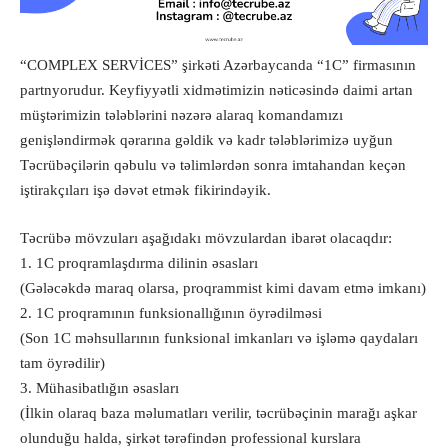
“COMPLEX SERVİCES” şirkəti Azərbaycanda “1C” firmasının
partnyorudur. Keyfiyyətli xidmətimizin nəticəsində daimi artan
müştərimizin tələblərini nəzərə alaraq komandamızı
genişləndirmək qərarına gəldik və kadr tələblərimizə uyğun
Təcrübəçilərin qəbulu və təlimlərdən sonra imtahandan keçən
iştirakçıları işə dəvət etmək fikirindəyik.
Təcrübə mövzuları aşağıdakı mövzulardan ibarət olacaqdır:
1. 1C proqramlaşdırma dilinin əsasları
(Gələcəkdə maraq olarsa, proqrammist kimi davam etmə imkanı)
2. 1C proqramının funksionallığının öyrədilməsi
(Son 1C məhsullarının funksional imkanları və işləmə qaydaları
tam öyrədilir)
3. Mühasibatlığın əsasları
(İlkin olaraq baza məlumatları verilir, təcrübəçinin marağı aşkar
olunduğu halda, şirkət tərəfindən professional kurslara