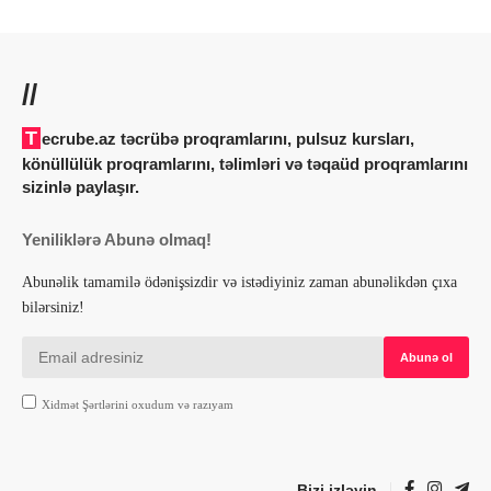
//
Tecrube.az təcrübə proqramlarını, pulsuz kursları,
könüllülük proqramlarını, təlimləri və təqaüd proqramlarını
sizinlə paylaşır.
Yeniliklərə Abunə olmaq!
Abunəlik tamamilə ödənişsizdir və istədiyiniz zaman abunəlikdən çıxa
bilərsiniz!
Xidmət Şərtlərini oxudum və razıyam
Bizi izləyin