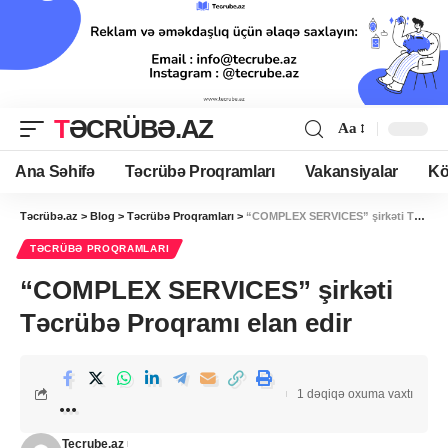
TƏCRÜBƏ.AZ
Aa
Ana Səhifə
Təcrübə Proqramları
Vakansiyalar
Kö
Təcrübə.az
>
Blog
>
Təcrübə Proqramları
>
“COMPLEX SERVICES” şirkəti Təcrübə Proqramı elan edir
TƏCRÜBƏ PROQRAMLARI
“COMPLEX SERVICES” şirkəti
Təcrübə Proqramı elan edir
1 dəqiqə oxuma vaxtı
Tecrube.az