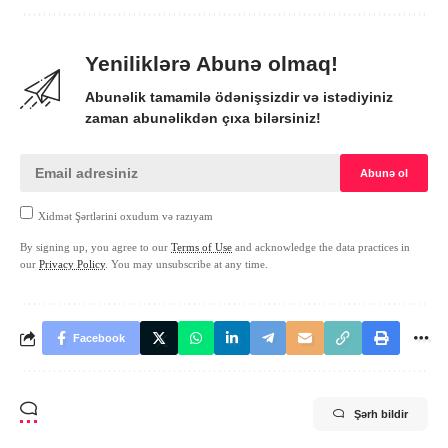
Yeniliklərə Abunə olmaq!
Abunəlik tamamilə ödənişsizdir və istədiyiniz
zaman abunəlikdən çıxa bilərsiniz!
Xidmət Şərtlərini oxudum və razıyam
By signing up, you agree to our
Terms of Use
and acknowledge the data practices in
our
Privacy Policy
. You may unsubscribe at any time.
Facebook
Şərh bildir