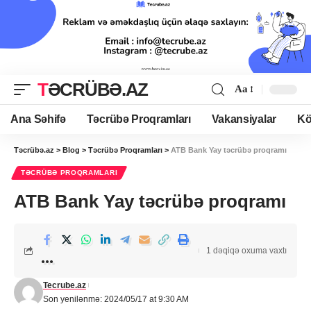
TƏCRÜBƏ.AZ
Aa
Ana Səhifə
Təcrübə Proqramları
Vakansiyalar
Kö
Təcrübə.az
>
Blog
>
Təcrübə Proqramları
>
ATB Bank Yay təcrübə proqramı
TƏCRÜBƏ PROQRAMLARI
ATB Bank Yay təcrübə proqramı
1 dəqiqə oxuma vaxtı
Tecrube.az
Son yenilənmə: 2024/05/17 at 9:30 AM