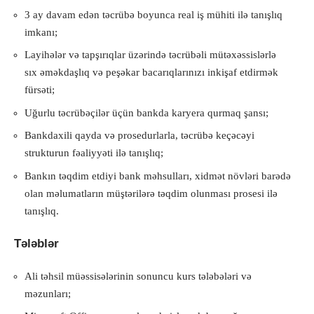
3 ay davam edən təcrübə boyunca real iş mühiti ilə tanışlıq
imkanı;
Layihələr və tapşırıqlar üzərində təcrübəli mütəxəssislərlə
sıx əməkdaşlıq və peşəkar bacarıqlarınızı inkişaf etdirmək
fürsəti;
Uğurlu təcrübəçilər üçün bankda karyera qurmaq şansı;
Bankdaxili qayda və prosedurlarla, təcrübə keçəcəyi
strukturun fəaliyyəti ilə tanışlıq;
Bankın təqdim etdiyi bank məhsulları, xidmət növləri barədə
olan məlumatların müştərilərə təqdim olunması prosesi ilə
tanışlıq.
Tələblər
Ali təhsil müəssisələrinin sonuncu kurs tələbələri və
məzunları;