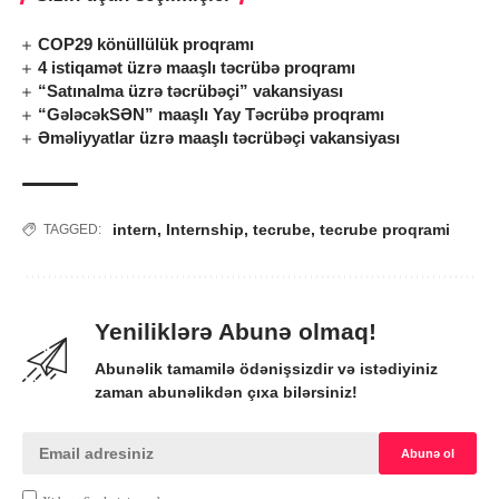
COP29 könüllülük proqramı
4 istiqamət üzrə maaşlı təcrübə proqramı
“Satınalma üzrə təcrübəçi” vakansiyası
“GələcəkSƏN” maaşlı Yay Təcrübə proqramı
Əməliyyatlar üzrə maaşlı təcrübəçi vakansiyası
intern
,
Internship
,
tecrube
,
tecrube proqrami
TAGGED:
Yeniliklərə Abunə olmaq!
Abunəlik tamamilə ödənişsizdir və istədiyiniz
zaman abunəlikdən çıxa bilərsiniz!