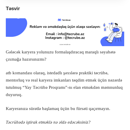
Təsvir
Gələcək karyera yolunuzu formalaşdıracaq maraqlı səyahətə
çıxmağa hazırsınızmı?
atb komandası olaraq, istedadlı şəxslərə praktiki təcrübə,
mentorluq və real karyera imkanları təqdim etmək üçün nəzərdə
tutulmuş “Yay Təcrübə Proqramı”-nı elan etməkdən məmnunluq
duyuruq.
Karyeranıza sürətlə başlamaq üçün bu fürsəti qaçırmayın.
Təcrübədə iştirak etməklə nə əldə edəcəksiniz?