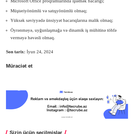
Microsoft Office proqramlarında işləmək bacarığı;
Müştəriyönümlü və satışyönümlü olmaq;
Yüksək səviyyədə ünsiyyət bacarıqlarına malik olmaq;
Öyrənməyə, uyğunlaşmağa və dinamik iş mühitinə töhfə
verməyə həvəsli olmaq.
Son tarix:
İyun 24, 2024
Müraciət et
Sizin üçün seçilmişlər