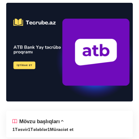
Mövzu başlıqları
Təsvir
Tələblər
Müraciət et