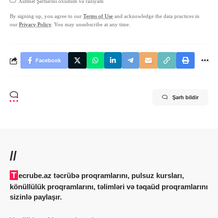
Xidmət Şərtlərini oxudum və razıyam
By signing up, you agree to our
Terms of Use
and acknowledge the data practices in
our
Privacy Policy
. You may unsubscribe at any time.
Facebook
Şərh bildir
//
Tecrube.az təcrübə proqramlarını, pulsuz kursları,
könüllülük proqramlarını, təlimləri və təqaüd proqramlarını
sizinlə paylaşır.