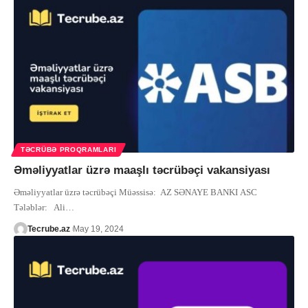
TƏCRÜBƏ PROQRAMLARI
Əməliyyatlar üzrə maaşlı təcrübəçi vakansiyası
Əməliyyatlar üzrə təcrübəçi Müəssisə: AZ SƏNAYE BANKI ASC
Tələblər: Ali
…
Tecrube.az
May 19, 2024