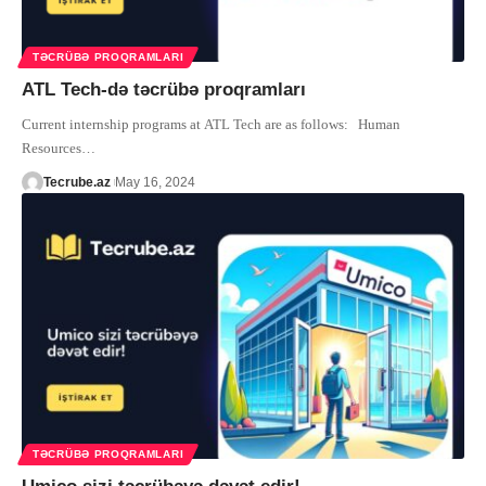
TƏCRÜBƏ PROQRAMLARI
ATL Tech-də təcrübə proqramları
Current internship programs at ATL Tech are as follows: Human
Resources
…
Tecrube.az
May 16, 2024
TƏCRÜBƏ PROQRAMLARI