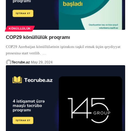
KÖNÜLLÜLÜK
COP29 könüllülük proqramı
COP29 Azerbaijan könüllülərinin iştirakını təşkil etmək üçün qeydiyyat
prosesinə start verilib.
…
Tecrube.az
May 29, 2024