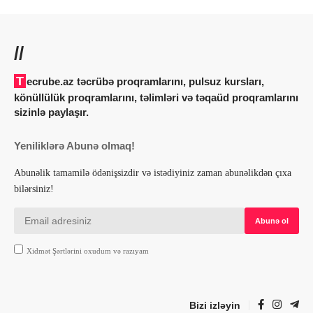
//
Tecrube.az təcrübə proqramlarını, pulsuz kursları,
könüllülük proqramlarını, təlimləri və təqaüd proqramlarını
sizinlə paylaşır.
Yeniliklərə Abunə olmaq!
Abunəlik tamamilə ödənişsizdir və istədiyiniz zaman abunəlikdən çıxa
bilərsiniz!
Xidmət Şərtlərini oxudum və razıyam
Bizi izləyin