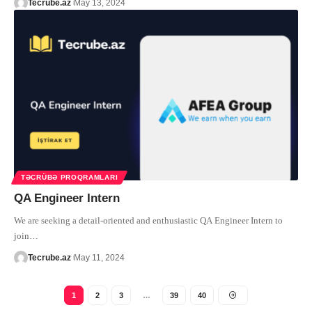
Tecrube.az
May 13, 2024
TƏCRÜBƏ PROQRAMLARI
QA Engineer Intern
We are seeking a detail-oriented and enthusiastic QA Engineer Intern to
join
…
Tecrube.az
May 11, 2024
1
2
3
…
39
40