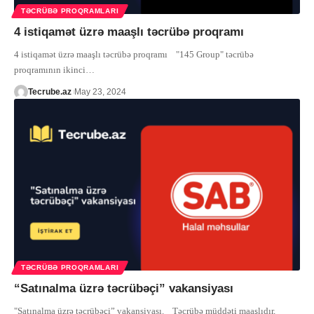
TƏCRÜBƏ PROQRAMLARI
4 istiqamət üzrə maaşlı təcrübə proqramı
4 istiqamət üzrə maaşlı təcrübə proqramı "145 Group" təcrübə
proqramının ikinci
…
Tecrube.az
May 23, 2024
TƏCRÜBƏ PROQRAMLARI
“Satınalma üzrə təcrübəçi” vakansiyası
"Satınalma üzrə təcrübəçi” vakansiyası. Təcrübə müddəti maaşlıdır,