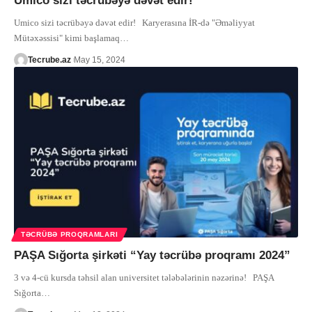
Umico sizi təcrübəyə dəvət edir!
Umico sizi təcrübəyə dəvət edir! Karyerasına İR-də "Əməliyyat
Mütəxəssisi" kimi başlamaq
…
Tecrube.az
May 15, 2024
TƏCRÜBƏ PROQRAMLARI
PAŞA Sığorta şirkəti “Yay təcrübə proqramı 2024”
3 və 4-cü kursda təhsil alan universitet tələbələrinin nəzərinə! PAŞA
Sığorta
…