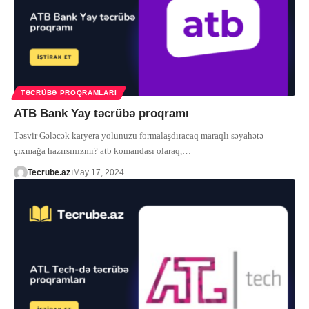
TƏCRÜBƏ PROQRAMLARI
ATB Bank Yay təcrübə proqramı
Təsvir Gələcək karyera yolunuzu formalaşdıracaq maraqlı səyahətə
çıxmağa hazırsınızmı? atb komandası olaraq,
…
Tecrube.az
May 17, 2024