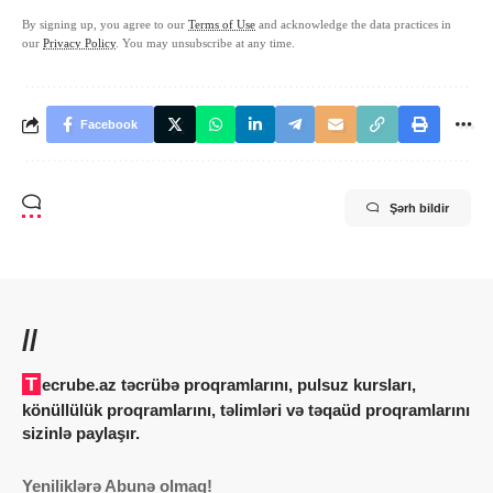
By signing up, you agree to our
Terms of Use
and acknowledge the data practices in
our
Privacy Policy
. You may unsubscribe at any time.
Facebook
Şərh bildir
//
Tecrube.az təcrübə proqramlarını, pulsuz kursları,
könüllülük proqramlarını, təlimləri və təqaüd proqramlarını
sizinlə paylaşır.
Yeniliklərə Abunə olmaq!