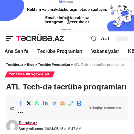
TƏCRÜBƏ.AZ
Aa
Ana Səhifə
Təcrübə Proqramları
Vakansiyalar
Kö
Təcrübə.az
>
Blog
>
Təcrübə Proqramları
>
ATL Tech-də təcrübə proqramları
TƏCRÜBƏ PROQRAMLARI
ATL Tech-də təcrübə proqramları
0 dəqiqə oxuma vaxtı
Tecrube.az
Son yenilənmə: 2024/05/16 at 8:47 AM