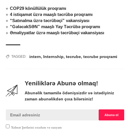
COP29 könüllülük proqramı
4 istiqamət üzrə maaşlı təcrübə proqramı
“Satınalma üzrə təcrübəçi” vakansiyası
“GələcəkSƏN” maaşlı Yay Təcrübə proqramı
Əməliyyatlar üzrə maaşlı təcrübəçi vakansiyası
intern
,
Internship
,
tecrube
,
tecrube proqrami
TAGGED:
Yeniliklərə Abunə olmaq!
Abunəlik tamamilə ödənişsizdir və istədiyiniz
zaman abunəlikdən çıxa bilərsiniz!
Xidmət Şərtlərini oxudum və razıyam