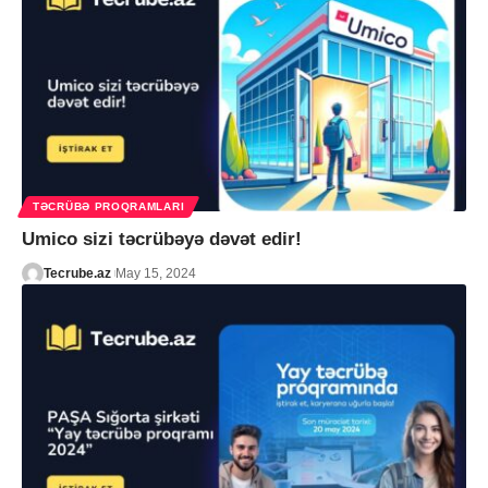
TƏCRÜBƏ PROQRAMLARI
Umico sizi təcrübəyə dəvət edir!
Tecrube.az
May 15, 2024