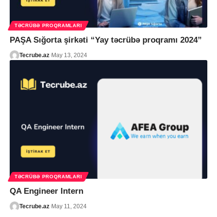
TƏCRÜBƏ PROQRAMLARI
PAŞA Sığorta şirkəti “Yay təcrübə proqramı 2024”
Tecrube.az
May 13, 2024
TƏCRÜBƏ PROQRAMLARI
QA Engineer Intern
Tecrube.az
May 11, 2024