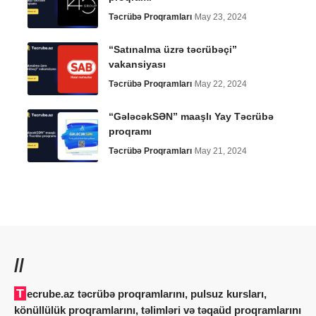
Təcrübə Proqramları
May 23, 2024
“Satınalma üzrə təcrübəçi”
vakansiyası
Təcrübə Proqramları
May 22, 2024
“GələcəkSƏN” maaşlı Yay Təcrübə
proqramı
Təcrübə Proqramları
May 21, 2024
//
Tecrube.az təcrübə proqramlarını, pulsuz kursları,
könüllülük proqramlarını, təlimləri və təqaüd proqramlarını