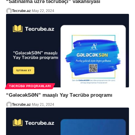
“Satınalma üzrə təcrübəçi” vakansiyası
Tecrube.az
May 22, 2024
TƏCRÜBƏ PROQRAMLARI
“GələcəkSƏN” maaşlı Yay Təcrübə proqramı
Tecrube.az
May 21, 2024