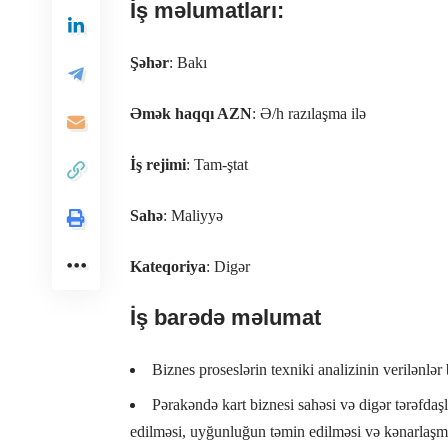
İş məlumatları:
Şəhər
: Bakı
Əmək haqqı AZN
: Ə/h razılaşma ilə
İş rejimi
: Tam-ştat
Sahə
: Maliyyə
Kateqoriya
: Digər
İş barədə məlumat
Biznes proseslərin texniki analizinin verilənlər 
Pərakəndə kart biznesi sahəsi və digər tərəfda
edilməsi, uyğunluğun təmin edilməsi və kənarlaşm