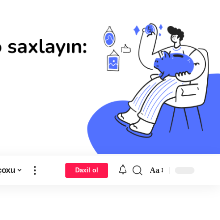
çoxu
Aa
Daxil ol