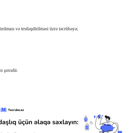
;
ılması və testləşdirilməsi üzrə təcrübəyə;
n şəxsdir.