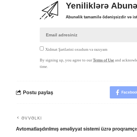
Yeniliklərə Abun
Abunəlik tamamilə ödənişsizdir və ist
Xidmət Şərtlərini oxudum və razıyam
By signing up, you agree to our
Terms of Use
and acknowled
time.
Postu paylaş
Faceboo
ƏVVƏLKI
Avtomatlaşdırılmış əməliyyat sistemi üzrə proqramçısı