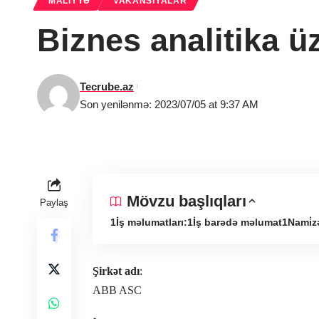
MALIYYƏ
VAKANSIYALAR
Biznes analitika ü
Tecrube.az
Son yenilənmə: 2023/07/05 at 9:37 AM
Mövzu başlıqları
Paylaş
İş məlumatları:
İş barədə məlumat
Nami̇z
Şirkət adı
:
ABB ASC