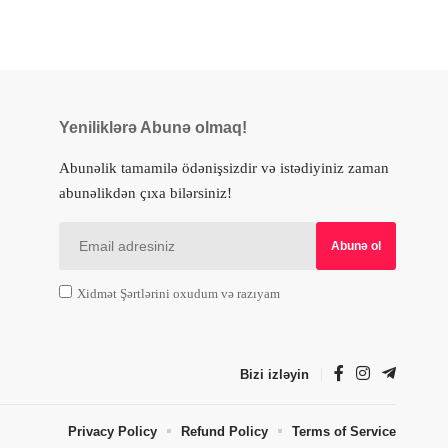
Yeniliklərə Abunə olmaq!
Abunəlik tamamilə ödənişsizdir və istədiyiniz zaman
abunəlikdən çıxa bilərsiniz!
Xidmət Şərtlərini oxudum və razıyam
Bizi izləyin
Privacy Policy
Refund Policy
Terms of Service