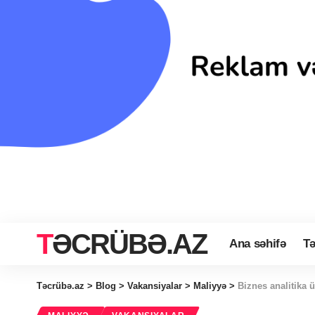
TƏCRÜBƏ.AZ
Ana səhifə
Tə
Təcrübə.az
>
Blog
>
Vakansiyalar
>
Maliyyə
>
Biznes analitika 