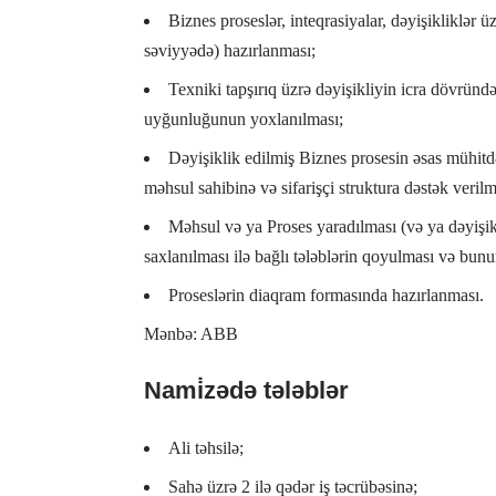
Biznes proseslər, inteqrasiyalar, dəyişikliklər ü
səviyyədə) hazırlanması;
Texniki tapşırıq üzrə dəyişikliyin icra dövründə
uyğunluğunun yoxlanılması;
Dəyişiklik edilmiş Biznes prosesin əsas mühitd
məhsul sahibinə və sifarişçi struktura dəstək verilm
Məhsul və ya Proses yaradılması (və ya dəyişi
saxlanılması ilə bağlı tələblərin qoyulması və bunu
Proseslərin diaqram formasında hazırlanması.
Mənbə: ABB
Nami̇zədə tələblər
Ali təhsilə;
Sahə üzrə 2 ilə qədər iş təcrübəsinə;