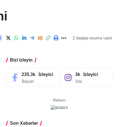
ni
2 dəqiqə oxuma vaxtı
Bizi izləyin
235.3k
İzləyici
3k
İzləyici
Bəyən
İzlə
- Reklam -
Son Xəbərlər