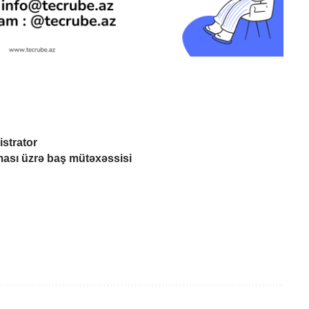
istrator
nması üzrə baş mütəxəssisi