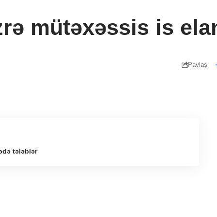
zrə mütəxəssis is ela
Paylaş
ədə tələblər