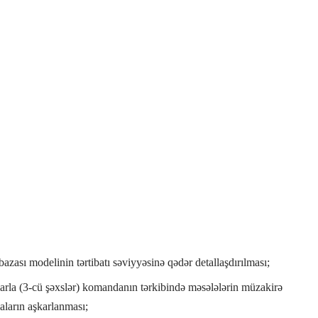
bazası modelinin tərtibatı səviyyəsinə qədər detallaşdırılması;
şlarla (3-cü şəxslər) komandanın tərkibində məsələlərin müzakirə
aların aşkarlanması;