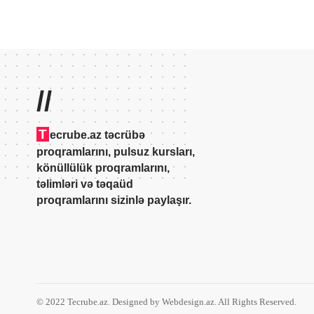
//
T
ecrube.az təcrübə
proqramlarını, pulsuz kursları,
könüllülük proqramlarını,
təlimləri və təqaüd
proqramlarını sizinlə paylaşır.
© 2022 Tecrube.az. Designed by Webdesign.az. All Rights Reserved.