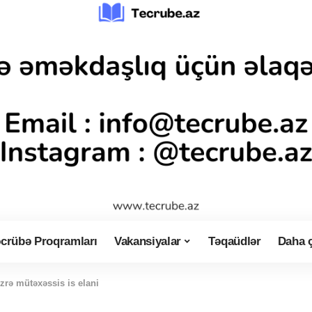
crübə Proqramları
Vakansiyalar
Təqaüdlər
Daha 
üzrə mütəxəssis is elani