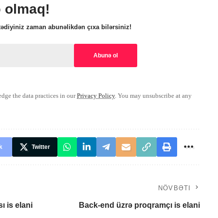
ə olmaq!
ədiyiniz zaman abunəlikdən çıxa bilərsiniz!
ge the data practices in our
Privacy Policy
. You may unsubscribe at any
k
Twitter
NÖVBƏTI
 is elani
Back-end üzrə proqramçı is elani