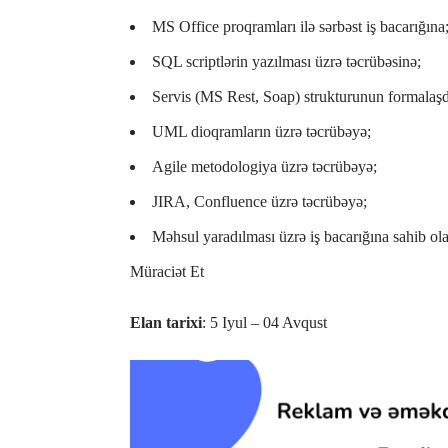
MS Office proqramları ilə sərbəst iş bacarığına
SQL scriptlərin yazılması üzrə təcrübəsinə;
Servis (MS Rest, Soap) strukturunun formalaşdır
UML dioqramların üzrə təcrübəyə;
Agile metodologiya üzrə təcrübəyə;
JIRA, Confluence üzrə təcrübəyə;
Məhsul yaradılması üzrə iş bacarığına sahib ola
Müraciət Et
Elan tarixi
: 5 Iyul – 04 Avqust