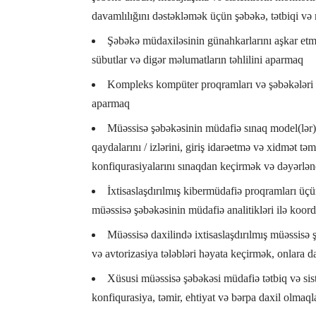
davamlılığını dəstəkləmək üçün şəbəkə, tətbiqi və 
Şəbəkə müdaxiləsinin günahkarlarını aşkar et
sübutlar və digər məlumatların təhlilini aparmaq
Kompleks kompüter proqramları və şəbəkələri il
aparmaq
Müəssisə şəbəkəsinin müdafiə sınaq model(lər)i
qaydalarını / izlərini, giriş idarəetmə və xidmət təm
konfiqurasiyalarını sınaqdan keçirmək və dəyərlə
İxtisaslaşdırılmış kibermüdafiə proqramları üç
müəssisə şəbəkəsinin müdafiə analitikləri ilə koor
Müəssisə daxilində ixtisaslaşdırılmış müəssisə ş
və avtorizasiya tələbləri həyata keçirmək, onlara d
Xüsusi müəssisə şəbəkəsi müdafiə tətbiq və sist
konfiqurasiya, təmir, ehtiyat və bərpa daxil olmaql