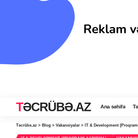
TƏCRÜBƏ.AZ
Ana səhifə
Tə
Təcrübə.az
>
Blog
>
Vakansiyalar
>
IT & Development (Proqram