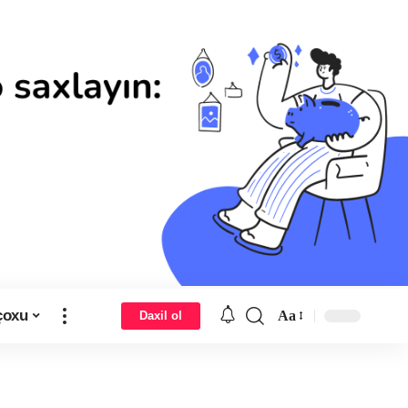
çoxu
Aa
Daxil ol