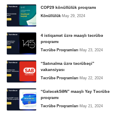
COP29 könüllülük proqramı
Könüllülük
May 29, 2024
4 istiqamət üzrə maaşlı təcrübə
proqramı
Təcrübə Proqramları
May 23, 2024
“Satınalma üzrə təcrübəçi”
vakansiyası
Təcrübə Proqramları
May 22, 2024
“GələcəkSƏN” maaşlı Yay Təcrübə
proqramı
Təcrübə Proqramları
May 21, 2024