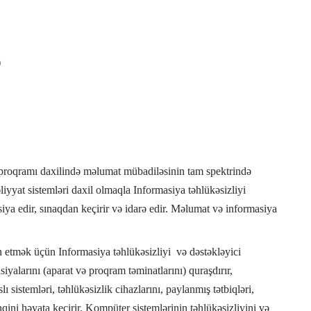
)
 proqramı daxilində məlumat mübadiləsinin tam spektrində
yyat sistemləri daxil olmaqla Informasiya təhlükəsizliyi
iya edir, sınaqdan keçirir və idarə edir. Məlumat və informasiya
etmək üçün Informasiya təhlükəsizliyi və dəstəkləyici
iyalarını (aparat və proqram təminatlarını) quraşdırır,
lı sistemləri, təhlükəsizlik cihazlarını, paylanmış tətbiqləri,
qini həyata keçirir. Kompüter sistemlərinin təhlükəsizliyini və