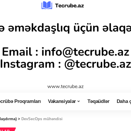
crübə Proqramları
Vakansiyalar
Təqaüdlər
Daha 
laşdırma)
>
DevSecOps mühəndisi