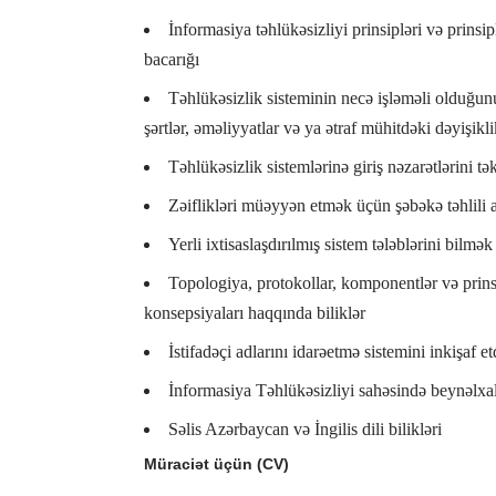
İnformasiya təhlükəsizliyi prinsipləri və prinsip
bacarığı
Təhlükəsizlik sisteminin necə işləməli olduğun
şərtlər, əməliyyatlar və ya ətraf mühitdəki dəyişik
Təhlükəsizlik sistemlərinə giriş nəzarətlərini t
Zəiflikləri müəyyən etmək üçün şəbəkə təhlili a
Yerli ixtisaslaşdırılmış sistem tələblərini bilmək
Topologiya, protokollar, komponentlər və prinsi
konsepsiyaları haqqında biliklər
İstifadəçi adlarını idarəetmə sistemini inkişaf 
İnformasiya Təhlükəsizliyi sahəsində beynəlxalq
Səlis Azərbaycan və İngilis dili bilikləri
Müraciət üçün (CV)