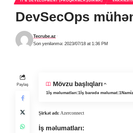
IT & DEVELOPMENT (PROQRAMLAŞDIRMA)
VAKANSIY
DevSecOps mühən
Tecrube.az
Son yenilənmə: 2023/07/18 at 1:36 PM
Mövzu başlıqları
Paylaş
İş məlumatları:
İş barədə məlumat:
Nami̇
Şirkət adı
: Azerconnect
İş məlumatları: