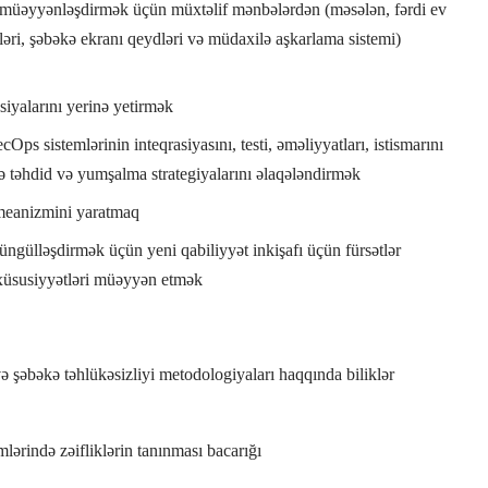
 müəyyənləşdirmək üçün müxtəlif mənbələrdən (məsələn, fərdi ev
işləri, şəbəkə ekranı qeydləri və müdaxilə aşkarlama sistemi)
siyalarını yerinə yetirmək
Ops sistemlərinin inteqrasiyasını, testi, əməliyyatları, istismarını
də təhdid və yumşalma strategiyalarını əlaqələndirmək
 meanizmini yaratmaq
yüngülləşdirmək üçün yeni qabiliyyət inkişafı üçün fürsətlər
 xüsusiyyətləri müəyyən etmək
ə şəbəkə təhlükəsizliyi metodologiyaları haqqında biliklər
mlərində zəifliklərin tanınması bacarığı