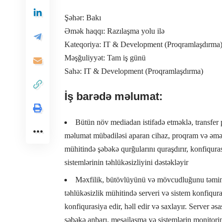
Şəhər: Bakı
Əmək haqqı: Razılaşma yolu ilə
Kateqoriya: IT & Development (Proqramlaşdırma
Məşğuliyyət: Tam iş günü
Sahə: IT & Development (Proqramlaşdırma)
İş barədə məlumat:
Bütün növ mediadan istifadə etməklə, transfer
məlumat mübadiləsi aparan cihaz, proqram və əməli
mühitində şəbəkə qurğularını quraşdırır, konfiquras
sistemlərinin təhlükəsizliyini dəstəkləyir
Məxfilik, bütövlüyünü və mövcudluğunu təmin 
təhlükəsizlik mühitində serveri və sistem konfiquras
konfiqurasiya edir, həll edir və saxlayır. Server əsas
şəbəkə anbarı, mesajlaşma və sistemlərin monitorin