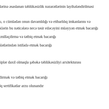
lərinə əsaslanan təhlükəsizlik nəzarətlərinin layihələndirilməsi
u, o cümlədən onun davamlılığı və etibarlılıq imkanlarını və
liklərin bu nəticələrə necə təsir edəcəyini müəyyən etmək bacarığı
əkmilləçdirmə və tətbiq etmək bacarığı
lətlərindən istifadə etmək bacarığı
plər daxil olmaqla şəbəkə təhlükəsizliyi arxitekturası
etdirmək və tətbiq etmək bacarığı
 sertifikatlar arzu olunandır