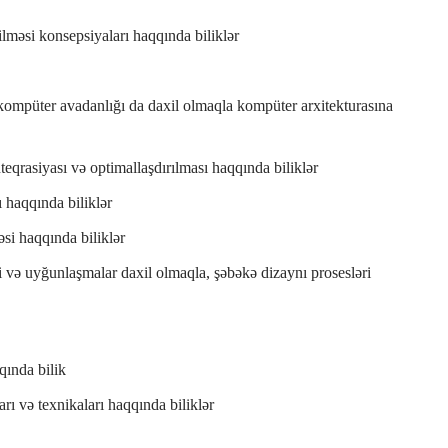
ilməsi konsepsiyaları haqqında biliklər
i kompüter avadanlığı da daxil olmaqla kompüter arxitekturasına
teqrasiyası və optimallaşdırılması haqqında biliklər
ı haqqında biliklər
əsi haqqında biliklər
 və uyğunlaşmalar daxil olmaqla, şəbəkə dizaynı prosesləri
qında bilik
arı və texnikaları haqqında biliklər