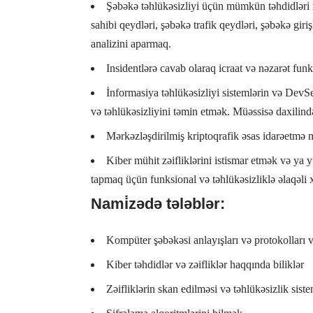
Şəbəkə təhlükəsizliyi üçün mümkün təhdidləri
sahibi qeydləri, şəbəkə trafik qeydləri, şəbəkə gir
analizini aparmaq.
Insidentlərə cavab olaraq icraat və nəzarət funk
İnformasiya təhlükəsizliyi sistemlərin və DevSec
və təhlükəsizliyini təmin etmək. Müəssisə daxilin
Mərkəzləşdirilmiş kriptoqrafik əsas idarəetmə
Kiber mühit zəifliklərini istismar etmək və ya 
tapmaq üçün funksional və təhlükəsizliklə əlaqəli
Nami̇zədə tələblər:
Kompüter şəbəkəsi anlayışları və protokolları v
Kiber təhdidlər və zəifliklər haqqında biliklər
Zəifliklərin skan edilməsi və təhlükəsizlik siste