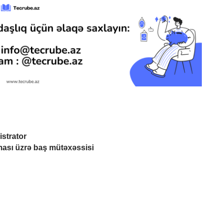
istrator
nması üzrə baş mütəxəssisi