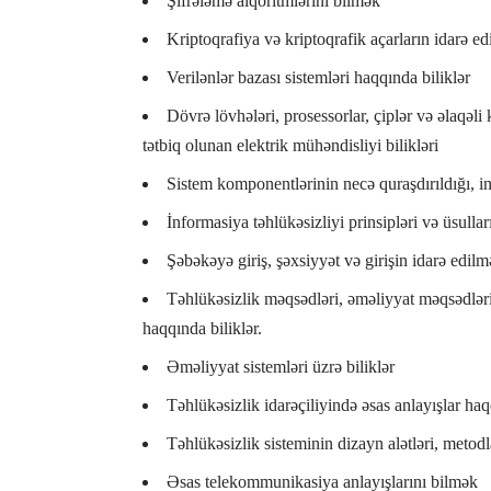
Şifrələmə alqoritmlərini bilmək
Kriptoqrafiya və kriptoqrafik açarların idarə ed
Verilənlər bazası sistemləri haqqında biliklər
Dövrə lövhələri, prosessorlar, çiplər və əlaqəl
tətbiq olunan elektrik mühəndisliyi bilikləri
Sistem komponentlərinin necə quraşdırıldığı, in
İnformasiya təhlükəsizliyi prinsipləri və üsullar
Şəbəkəyə giriş, şəxsiyyət və girişin idarə edilm
Təhlükəsizlik məqsədləri, əməliyyat məqsədləri
haqqında biliklər.
Əməliyyat sistemləri üzrə biliklər
Təhlükəsizlik idarəçiliyində əsas anlayışlar haq
Təhlükəsizlik sisteminin dizayn alətləri, metodl
Əsas telekommunikasiya anlayışlarını bilmək