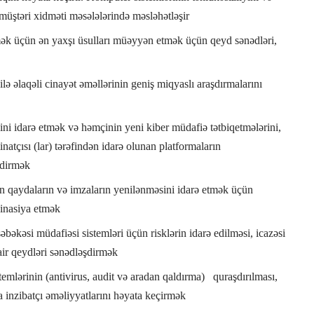
müştəri xidməti məsələlərində məsləhətləşir
mək üçün ən yaxşı üsulları müəyyən etmək üçün qeyd sənədləri,
ə əlaqəli cinayət əməllərinin geniş miqyaslı araşdırmalarını
ni idarə etmək və həmçinin yeni kiber müdafiə tətbiqetmələrini,
inatçısı (lar) tərəfindən idarə olunan platformaların
ndirmək
ün qaydaların və imzaların yenilənməsini idarə etmək üçün
dinasiya etmək
əbəkəsi müdafiəsi sistemləri üçün risklərin idarə edilməsi, icazəsi
air qeydləri sənədləşdirmək
emlərinin (antivirus, audit və aradan qaldırma) quraşdırılması,
a inzibatçı əməliyyatlarını həyata keçirmək