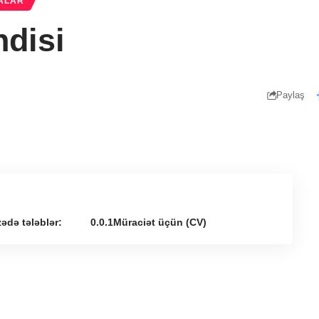
ALAR
disi
Paylaş
zədə tələblər:
Müraciət üçün (CV)