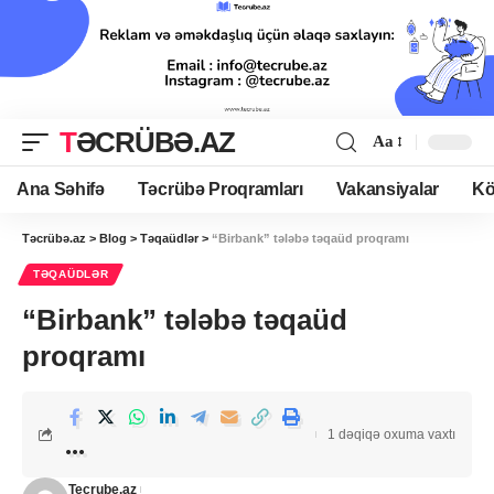
TƏCRÜBƏ.AZ
Aa
Ana Səhifə
Təcrübə Proqramları
Vakansiyalar
Kö
Təcrübə.az
>
Blog
>
Təqaüdlər
>
“Birbank” tələbə təqaüd proqramı
TƏQAÜDLƏR
“Birbank” tələbə təqaüd
proqramı
1 dəqiqə oxuma vaxtı
Tecrube.az