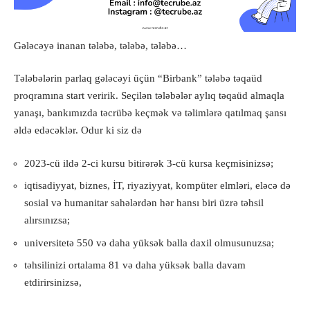
Gələcəyə inanan tələbə, tələbə, tələbə…
Tələbələrin parlaq gələcəyi üçün “Birbank” tələbə təqaüd
proqramına start veririk. Seçilən tələbələr aylıq təqaüd almaqla
yanaşı, bankımızda təcrübə keçmək və təlimlərə qatılmaq şansı
əldə edəcəklər. Odur ki siz də
2023-cü ildə 2-ci kursu bitirərək 3-cü kursa keçmisinizsə;
iqtisadiyyat, biznes, İT, riyaziyyat, kompüter elmləri, eləcə də
sosial və humanitar sahələrdən hər hansı biri üzrə təhsil
alırsınızsa;
universitetə 550 və daha yüksək balla daxil olmusunuzsa;
təhsilinizi ortalama 81 və daha yüksək balla davam
etdirirsinizsə,