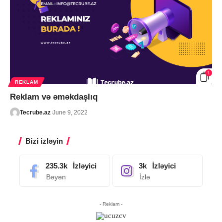
1
REKLAM
Reklam və əməkdaşlıq
Tecrube.az
June 9, 2022
Bizi izləyin
235.3k
İzləyici
3k
İzləyici
Bəyən
İzlə
- Reklam -