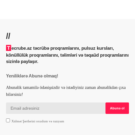
//
Tecrube.az təcrübə proqramlarını, pulsuz kursları,
könüllülük proqramlarını, təlimləri və təqaüd proqramlarını
sizinlə paylaşır.
Yeniliklərə Abunə olmaq!
Abunəlik tamamilə ödənişsizdir və istədiyiniz zaman abunəlikdən çıxa
bilərsiniz!
Xidmət Şərtlərini oxudum və razıyam