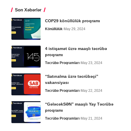
Son Xəbərlər
COP29 könüllülük proqramı
Könüllülük
May 29, 2024
4 istiqamət üzrə maaşlı təcrübə
proqramı
Təcrübə Proqramları
May 23, 2024
“Satınalma üzrə təcrübəçi”
vakansiyası
Təcrübə Proqramları
May 22, 2024
“GələcəkSƏN” maaşlı Yay Təcrübə
proqramı
Təcrübə Proqramları
May 21, 2024