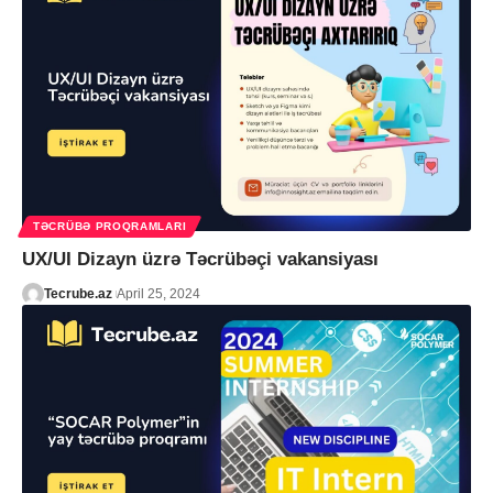
TƏCRÜBƏ PROQRAMLARI
UX/UI Dizayn üzrə Təcrübəçi vakansiyası
Tecrube.az
April 25, 2024