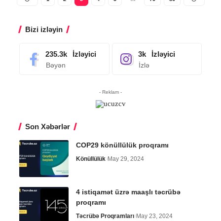
Bizi izləyin
235.3k
İzləyici
3k
İzləyici
Bəyən
İzlə
- Reklam -
Son Xəbərlər
COP29 könüllülük proqramı
Könüllülük
May 29, 2024
4 istiqamət üzrə maaşlı təcrübə
proqramı
Təcrübə Proqramları
May 23, 2024