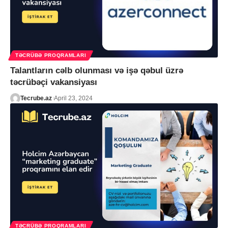
TƏCRÜBƏ PROQRAMLARI
Talantların cəlb olunması və işə qəbul üzrə
təcrübəçi vakansiyası
Tecrube.az
April 23, 2024
TƏCRÜBƏ PROQRAMLARI