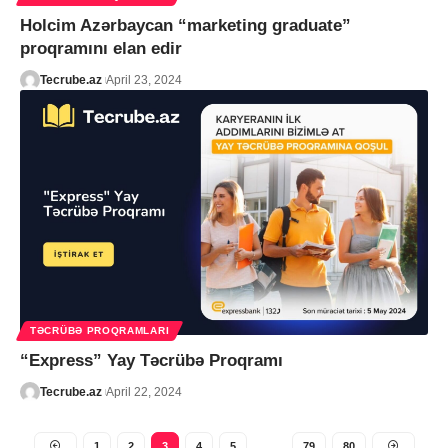
Holcim Azərbaycan “marketing graduate”
proqramını elan edir
Tecrube.az
April 23, 2024
TƏCRÜBƏ PROQRAMLARI
“Express” Yay Təcrübə Proqramı
Tecrube.az
April 22, 2024
1
2
3
4
5
…
79
80