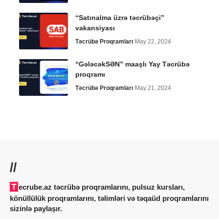
“Satınalma üzrə təcrübəçi”
vakansiyası
Təcrübə Proqramları
May 22, 2024
“GələcəkSƏN” maaşlı Yay Təcrübə
proqramı
Təcrübə Proqramları
May 21, 2024
//
Tecrube.az təcrübə proqramlarını, pulsuz kursları,
könüllülük proqramlarını, təlimləri və təqaüd proqramlarını
sizinlə paylaşır.