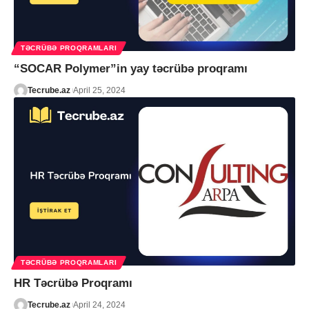
TƏCRÜBƏ PROQRAMLARI
“SOCAR Polymer”in yay təcrübə proqramı
Tecrube.az
April 25, 2024
TƏCRÜBƏ PROQRAMLARI
HR Təcrübə Proqramı
Tecrube.az
April 24, 2024