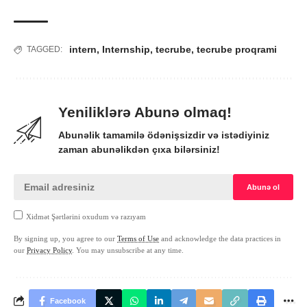
intern
,
Internship
,
tecrube
,
tecrube proqrami
TAGGED:
Yeniliklərə Abunə olmaq!
Abunəlik tamamilə ödənişsizdir və istədiyiniz
zaman abunəlikdən çıxa bilərsiniz!
Xidmət Şərtlərini oxudum və razıyam
By signing up, you agree to our
Terms of Use
and acknowledge the data practices in
our
Privacy Policy
. You may unsubscribe at any time.
Facebook