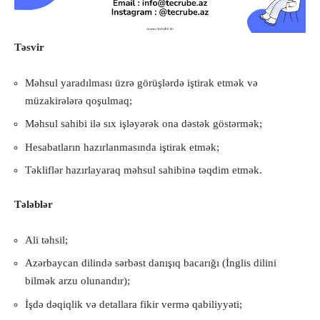
Təsvir
Məhsul yaradılması üzrə görüşlərdə iştirak etmək və
müzakirələrə qoşulmaq;
Məhsul sahibi ilə sıx işləyərək ona dəstək göstərmək;
Hesabatların hazırlanmasında iştirak etmək;
Təkliflər hazırlayaraq məhsul sahibinə təqdim etmək.
Tələblər
Ali təhsil;
Azərbaycan dilində sərbəst danışıq bacarığı (İnglis dilini
bilmək arzu olunandır);
İşdə dəqiqlik və detallara fikir vermə qabiliyyəti;