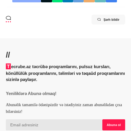
Şərh bildir
//
Tecrube.az təcrübə proqramlarını, pulsuz kursları,
könüllülük proqramlarını, təlimləri və təqaüd proqramlarını
sizinlə paylaşır.
Yeniliklərə Abunə olmaq!
Abunəlik tamamilə ödənişsizdir və istədiyiniz zaman abunəlikdən çıxa
bilərsiniz!