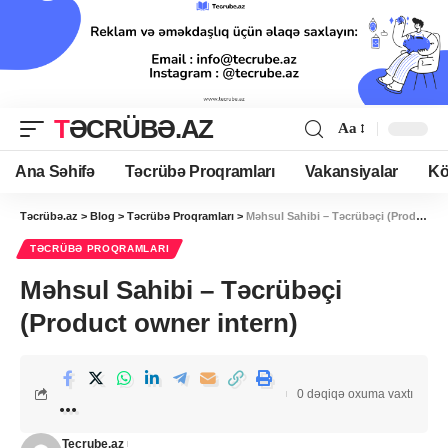
TƏCRÜBƏ.AZ
Aa
Ana Səhifə
Təcrübə Proqramları
Vakansiyalar
Kö
Təcrübə.az
>
Blog
>
Təcrübə Proqramları
>
Məhsul Sahibi – Təcrübəçi (Product owner intern)
TƏCRÜBƏ PROQRAMLARI
Məhsul Sahibi – Təcrübəçi
(Product owner intern)
0 dəqiqə oxuma vaxtı
Tecrube.az