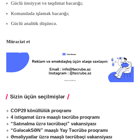
Güclü ünsiyyət və təqdimat bacarığı;
Komandada işləmək bacarığı;
Güclü analitik düşüncə.
Müraciət et
Sizin üçün seçilmişlər
COP29 könüllülük proqramı
4 istiqamət üzrə maaşlı təcrübə proqramı
“Satınalma üzrə təcrübəçi” vakansiyası
“GələcəkSƏN” maaşlı Yay Təcrübə proqramı
Əməliyyatlar üzrə maaşlı təcrübəçi vakansiyası