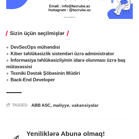
Sizin üçün seçilmişlər
DevSecOps mühəndisi
Kiber təhlükəsizlik sistemləri üzrə administrator
İnformasiya təhlükəsizliyinin idarə olunması üzrə baş
mütəxəssisi
Texniki Dəstək Şöbəsinin Müdiri
Back-End Developer
ABB ASC
,
maliyye
,
vakansiyalar
TAGGED:
Yeniliklərə Abunə olmaq!