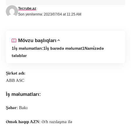
Tecrube.az
Son yenilənmə: 2023/07/04 at 11:25 AM
Mövzu başlıqları
İş məlumatları:
İş barədə məlumat
Nami̇zədə
tələblər
Şirkət adı
:
ABB ASC
İş məlumatları:
Şəhər
: Bakı
Əmək haqqı AZN
: Ə/h razılaşma ilə