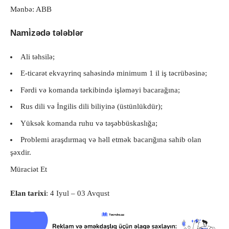
Mənbə: ABB
Nami̇zədə tələblər
Ali təhsilə;
E-ticarət ekvayrinq sahəsində minimum 1 il iş təcrübəsinə;
Fərdi və komanda tərkibində işləməyi bacarağına;
Rus dili və İngilis dili biliyinə (üstünlükdür);
Yüksək komanda ruhu və təşəbbüskaslığa;
Problemi araşdırmaq və həll etmək bacarığına sahib olan
şəxdir.
Müraciət Et
Elan tarixi
: 4 Iyul – 03 Avqust