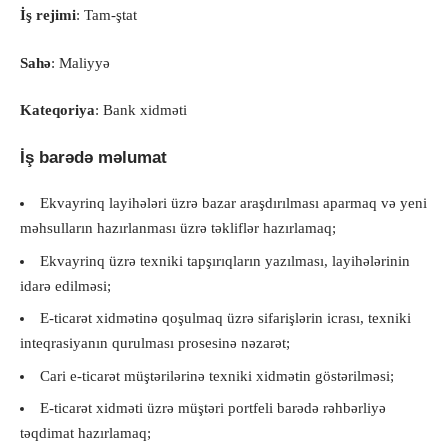
İş rejimi
: Tam-ştat
Sahə
: Maliyyə
Kateqoriya
: Bank xidməti
İş barədə məlumat
Ekvayrinq layihələri üzrə bazar araşdırılması aparmaq və yeni
məhsulların hazırlanması üzrə təkliflər hazırlamaq;
Ekvayrinq üzrə texniki tapşırıqların yazılması, layihələrinin
idarə edilməsi;
E-ticarət xidmətinə qoşulmaq üzrə sifarişlərin icrası, texniki
inteqrasiyanın qurulması prosesinə nəzarət;
Cari e-ticarət müştərilərinə texniki xidmətin göstərilməsi;
E-ticarət xidməti üzrə müştəri portfeli barədə rəhbərliyə
təqdimat hazırlamaq;