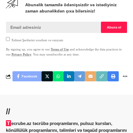
Abunəlik tamamilə ödənişsizdir və istədiyiniz
zaman abunəlikdən çıxa bilərsiniz!
Xidmət Şərtlərini oxudum və razıyam
By signing up, you agree to our
Terms of Use
and acknowledge the data practices in
our
Privacy Policy
. You may unsubscribe at any time.
Facebook
//
Tecrube.az təcrübə proqramlarını, pulsuz kursları,
könüllülük proqramlarını, təlimləri və təqaüd proqramlarını