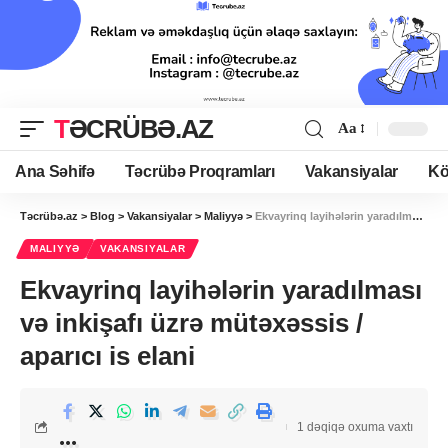
TƏCRÜBƏ.AZ
Aa
Ana Səhifə
Təcrübə Proqramları
Vakansiyalar
Kö
Təcrübə.az
>
Blog
>
Vakansiyalar
>
Maliyyə
>
Ekvayrinq layihələrin yaradılması və inkişafı üzrə mütəxəssis / aparıcı is elani
MALIYYƏ
VAKANSIYALAR
Ekvayrinq layihələrin yaradılması
və inkişafı üzrə mütəxəssis /
aparıcı is elani
1 dəqiqə oxuma vaxtı