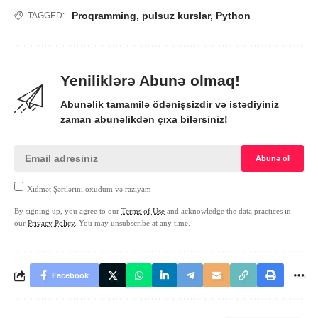
Proqramming
,
pulsuz kurslar
,
Python
TAGGED:
Yeniliklərə Abunə olmaq!
Abunəlik tamamilə ödənişsizdir və istədiyiniz
zaman abunəlikdən çıxa bilərsiniz!
Xidmət Şərtlərini oxudum və razıyam
By signing up, you agree to our
Terms of Use
and acknowledge the data practices in
our
Privacy Policy
. You may unsubscribe at any time.
Facebook