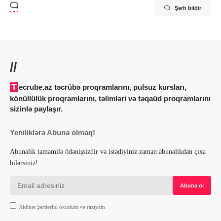
Şərh bildir
//
Tecrube.az təcrübə proqramlarını, pulsuz kursları,
könüllülük proqramlarını, təlimləri və təqaüd proqramlarını
sizinlə paylaşır.
Yeniliklərə Abunə olmaq!
Abunəlik tamamilə ödənişsizdir və istədiyiniz zaman abunəlikdən çıxa
bilərsiniz!
Xidmət Şərtlərini oxudum və razıyam