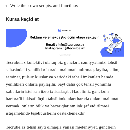
Write their own scripts, and functinos
Kursa keçid et
Tecrube.az
kollektivi olaraq biz gəncləri, cəmiyyətimizi təhsil
sahəsindəki yeniliklər barədə məlumatlandırmaq, layihə, təlim,
seminar, pulsuz kurslar və xaricdəki təhsil imkanları barədə
yenilikləri onlarla paylaşılır. Sayt daha çox təhsil yönümlü
xəbərlərin istehsalı üzrə ixtisaslaşıb. Hədəfimiz gənclərin
hərtərəfli inkişafı üçün təhsil imkanları barədə onlara məlumat
vermək, onların bilik və bacarıqlarının inkişaf etdirilməsi
istiqamətində təşəbbüslərini dəstəkləməkdir.
Tecrube.az
təhsil saytı olmaqla yanaşı mədəniyyət, gənclərin