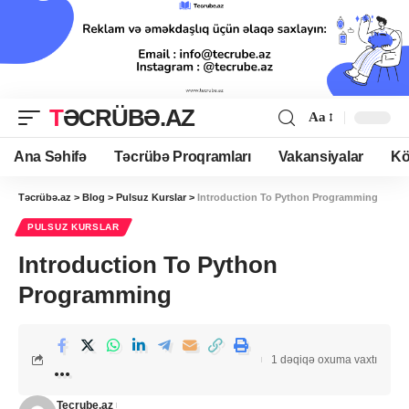
TƏCRÜBƏ.AZ
Aa
Ana Səhifə
Təcrübə Proqramları
Vakansiyalar
Kö
Təcrübə.az
>
Blog
>
Pulsuz Kurslar
>
Introduction To Python Programming
PULSUZ KURSLAR
Introduction To Python
Programming
1 dəqiqə oxuma vaxtı
Tecrube.az