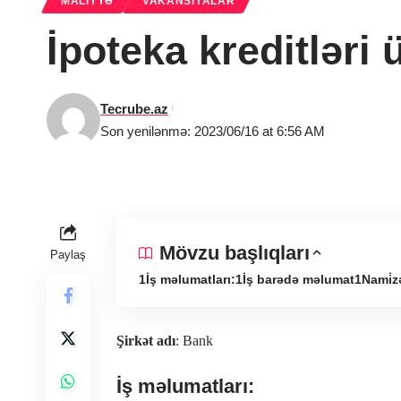
MALIYYƏ
VAKANSIYALAR
İpoteka kreditləri 
Tecrube.az
Son yenilənmə: 2023/06/16 at 6:56 AM
Mövzu başlıqları
Paylaş
İş məlumatları:
İş barədə məlumat
Nami̇z
Şirkət adı
: Bank
İş məlumatları: