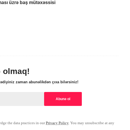
nması üzrə baş mütəxəssisi
ə olmaq!
ədiyiniz zaman abunəlikdən çıxa bilərsiniz!
ge the data practices in our
Privacy Policy
. You may unsubscribe at any