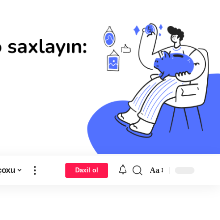
çoxu
Aa
Daxil ol