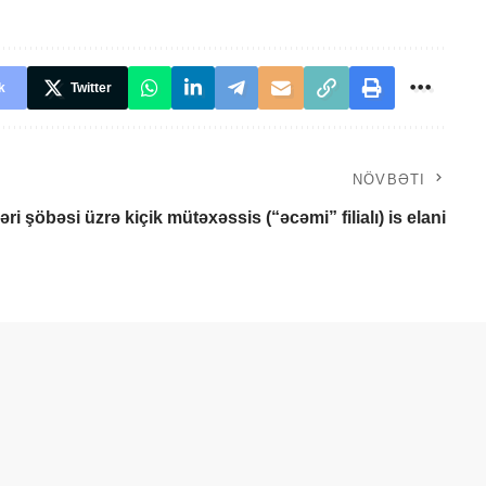
k
Twitter
NÖVBƏTI
ləri şöbəsi üzrə kiçik mütəxəssis (“əcəmi” filialı) is elani