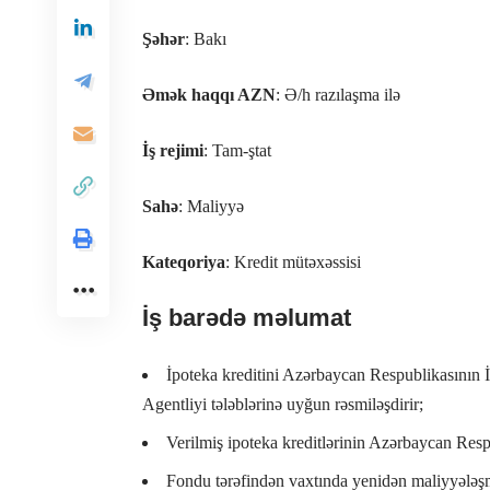
Şəhər
: Bakı
Əmək haqqı AZN
: Ə/h razılaşma ilə
İş rejimi
: Tam-ştat
Sahə
: Maliyyə
Kateqoriya
: Kredit mütəxəssisi
İş barədə məlumat
İpoteka kreditini Azərbaycan Respublikasının
Agentliyi tələblərinə uyğun rəsmiləşdirir;
Verilmiş ipoteka kreditlərinin Azərbaycan Res
Fondu tərəfindən vaxtında yenidən maliyyələşm