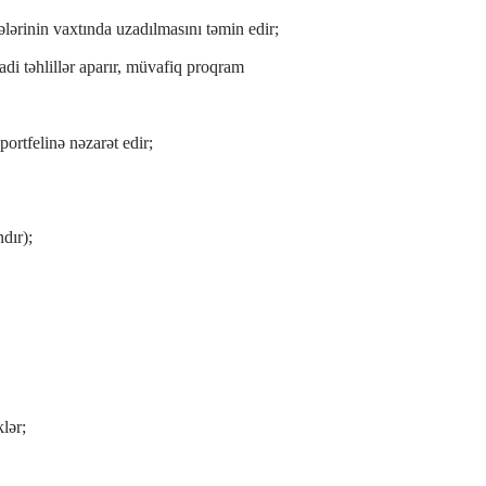
ələrinin vaxtında uzadılmasını təmin edir;
di təhlillər aparır, müvafiq proqram
portfelinə nəzarət edir;
dır);
lər;