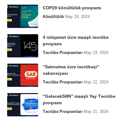
COP29 könüllülük proqramı
Könüllülük
May 29, 2024
4 istiqamət üzrə maaşlı təcrübə
proqramı
Təcrübə Proqramları
May 23, 2024
“Satınalma üzrə təcrübəçi”
vakansiyası
Təcrübə Proqramları
May 22, 2024
“GələcəkSƏN” maaşlı Yay Təcrübə
proqramı
Təcrübə Proqramları
May 21, 2024