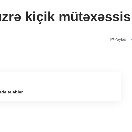
üzrə kiçik mütəxəssis 
Paylaş
ədə tələblər