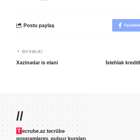
Postu paylaş
Faceboo
ƏVVƏLKI
Xəzinədar is elani
İstehlak kredit
//
T
ecrube.az təcrübə
proqramlarını, pulsuz kursları,