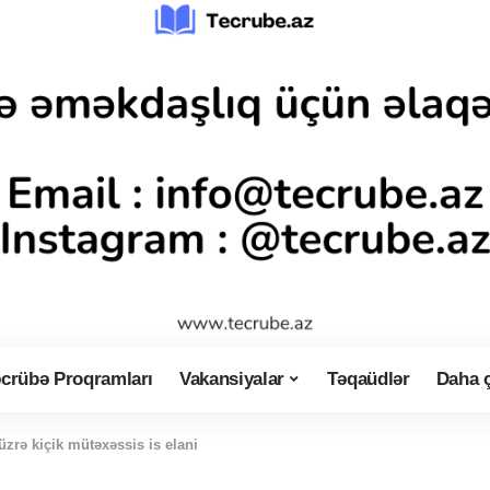
crübə Proqramları
Vakansiyalar
Təqaüdlər
Daha 
 üzrə kiçik mütəxəssis is elani