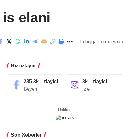
is elani
1 dəqiqə oxuma vaxtı
Bizi izləyin
235.3k
İzləyici
3k
İzləyici
Bəyən
İzlə
- Reklam -
Son Xəbərlər