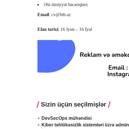
Əla ünsiyyət bacarıqları;
Email
: cv@btb.az
Elan tarixi
: 16 Iyun – 16 İyul
Sizin üçün seçilmişlər
DevSecOps mühəndisi
Kiber təhlükəsizlik sistemləri üzrə admin