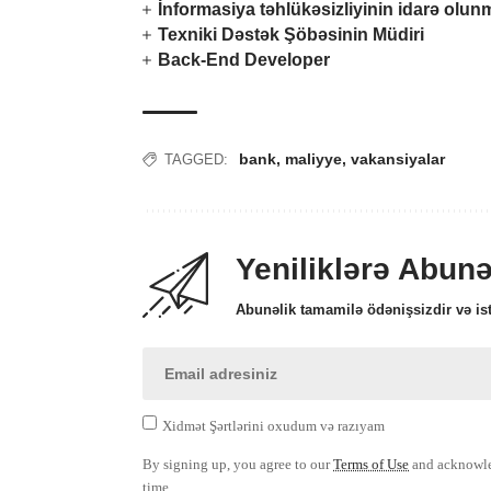
İnformasiya təhlükəsizliyinin idarə olu
Texniki Dəstək Şöbəsinin Müdiri
Back-End Developer
bank
,
maliyye
,
vakansiyalar
TAGGED:
Yeniliklərə Abun
Abunəlik tamamilə ödənişsizdir və ist
Xidmət Şərtlərini oxudum və razıyam
By signing up, you agree to our
Terms of Use
and acknowled
time.