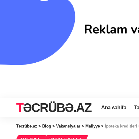
TƏCRÜBƏ.AZ
Ana səhifə
Tə
Təcrübə.az
>
Blog
>
Vakansiyalar
>
Maliyyə
>
İpoteka kreditləri