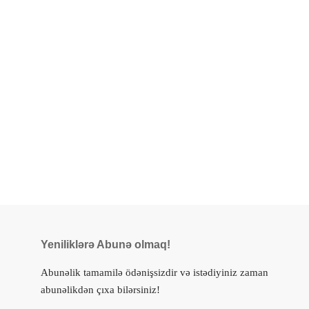
Yeniliklərə Abunə olmaq!
Abunəlik tamamilə ödənişsizdir və istədiyiniz zaman
abunəlikdən çıxa bilərsiniz!