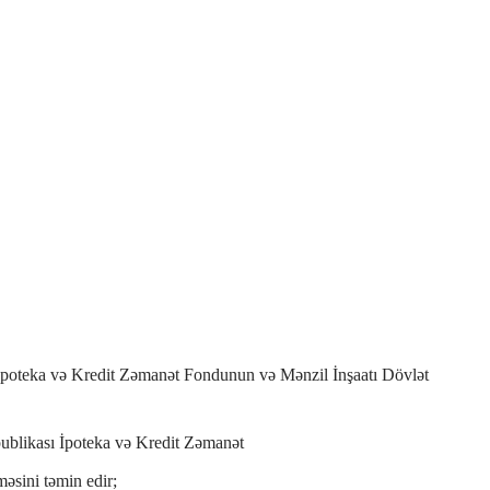
 İpoteka və Kredit Zəmanət Fondunun və Mənzil İnşaatı Dövlət
publikası İpoteka və Kredit Zəmanət
əsini təmin edir;