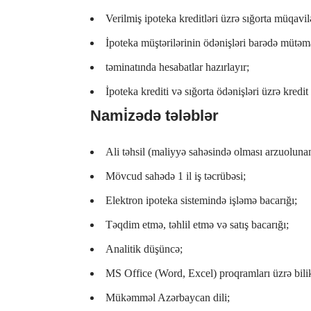
Verilmiş ipoteka kreditləri üzrə sığorta müqavil
İpoteka müştərilərinin ödənişləri barədə mütəma
təminatında hesabatlar hazırlayır;
İpoteka krediti və sığorta ödənişləri üzrə kredit 
Nami̇zədə tələblər
Ali təhsil (maliyyə sahəsində olması arzuolunan
Mövcud sahədə 1 il iş təcrübəsi;
Elektron ipoteka sistemində işləmə bacarığı;
Təqdim etmə, təhlil etmə və satış bacarığı;
Analitik düşüncə;
MS Office (Word, Excel) proqramları üzrə bilik
Mükəmməl Azərbaycan dili;