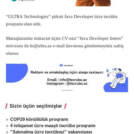
“ULTRA Technologies” şirkəti Java Developer üzrə təcrübə
proqramı elan edir.
Maraqlananlar müraciət üçün CV-nizi “Java Developer Intern”
mövzusu ilə
hr@ultra.az
e-mail ünvanına göndərməyiniz xahiş
olunur.
Sizin üçün seçilmişlər
COP29 könüllülük proqramı
4 istiqamət üzrə maaşlı təcrübə proqramı
“Satınalma üzrə təcrübəçi” vakansiyası