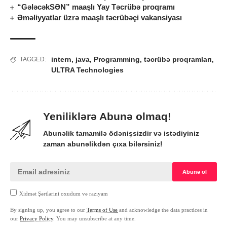
“GələcəkSƏN” maaşlı Yay Təcrübə proqramı
Əməliyyatlar üzrə maaşlı təcrübəçi vakansiyası
intern
,
java
,
Programming
,
təcrübə proqramları
,
TAGGED:
ULTRA Technologies
Yeniliklərə Abunə olmaq!
Abunəlik tamamilə ödənişsizdir və istədiyiniz
zaman abunəlikdən çıxa bilərsiniz!
Xidmət Şərtlərini oxudum və razıyam
By signing up, you agree to our
Terms of Use
and acknowledge the data practices in
our
Privacy Policy
. You may unsubscribe at any time.