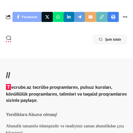
Facebook
Şərh bildir
//
Tecrube.az təcrübə proqramlarını, pulsuz kursları,
könüllülük proqramlarını, təlimləri və təqaüd proqramlarını
sizinlə paylaşır.
Yeniliklərə Abunə olmaq!
Abunəlik tamamilə ödənişsizdir və istədiyiniz zaman abunəlikdən çıxa
bilərsiniz!