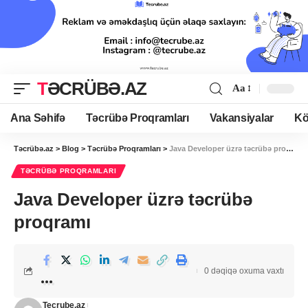
TƏCRÜBƏ.AZ
Aa
Ana Səhifə
Təcrübə Proqramları
Vakansiyalar
Kö
Təcrübə.az
>
Blog
>
Təcrübə Proqramları
>
Java Developer üzrə təcrübə proqramı
TƏCRÜBƏ PROQRAMLARI
Java Developer üzrə təcrübə
proqramı
0 dəqiqə oxuma vaxtı
Tecrube.az