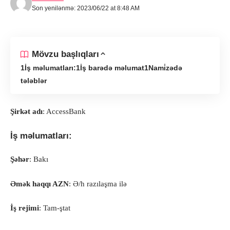
Son yenilənmə: 2023/06/22 at 8:48 AM
Mövzu başlıqları
İş məlumatları:
İş barədə məlumat
Nami̇zədə
tələblər
Şirkət adı
: AccessBank
İş məlumatları:
Şəhər
: Bakı
Əmək haqqı AZN
: Ə/h razılaşma ilə
İş rejimi
: Tam-ştat