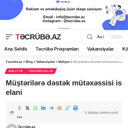
TƏCRÜBƏ.AZ
Aa
Ana Səhifə
Təcrübə Proqramları
Vakansiyalar
Kö
Təcrübə.az
>
Blog
>
Vakansiyalar
>
Maliyyə
>
Müştərilərə dəstək mütəxəssisi is elani
MALIYYƏ
VAKANSIYALAR
Müştərilərə dəstək mütəxəssisi is
elani
1 dəqiqə oxuma vaxtı
Tecrube.az