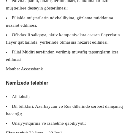
Növbə aparatı, ödəniş terminalları, bankomatlar üzrə
müştərilərə dəstəyin göstərilməsi;
Filialda müştərilərin növbəliliyinə, gözləmə müddətinə
nəzarət edilməsi;
Ofisdaxili səliqəyə, aktiv kampaniyalara əsasən flayerlərin
flayer qablarında, yerlərində olmasına nəzarət edilməsi;
Filial Müdiri tərəfindən verilmiş müvafiq tapşırıqların icra
edilməsi.
Mənbə: Accessbank
Nami̇zədə tələblər
Ali təhsil;
Dil bilikləri: Azərbaycan və Rus dillərində sərbəst danışmaq
bacarığı;
Ünsiyyətqurma və izahetmə qabiliyyəti;
Elan tarixi
: 22 Iyun – 22 İyul