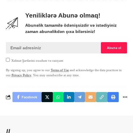
Yeniliklərə Abunə olmaq!
Abunəlik tamamilə ödənişsizdir və istədiyiniz
zaman abunəlikdən çıxa bilərsiniz!
Xidmət Şərtlərini oxudum və razıyam
By signing up, you agree to our
Terms of Use
and acknowledge the data practices in
our
Privacy Policy
. You may unsubscribe at any time.
Facebook
//