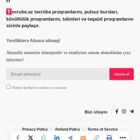
Tecrube.az təcrübə proqramlarını, pulsuz kursları,
könüllülük proqramlarını, təlimləri və təqaüd proqramlarını
sizinlə paylaşır.
Yeniliklərə Abunə olmaq!
Abunəlik tamamilə ödənişsizdir və istədiyiniz zaman abunəlikdən çıxa
bilərsiniz!
Xidmət Şərtlərini oxudum və razıyam
Bizi izləyin
Privacy Policy
Refund Policy
Terms of Service
© 2022 Tecrube.az. Designed by Webdesign.az. All Rights Reserved.