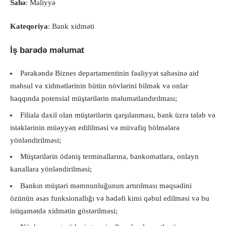
Sahə
: Maliyyə
Kateqoriya
: Bank xidməti
İş barədə məlumat
Pərakəndə Biznes departamentinin fəaliyyət sahəsinə aid
məhsul və xidmətlərinin bütün növlərini bilmək və onlar
haqqında potensial müştərilərin məlumatlandırılması;
Filiala daxil olan müştərilərin qarşılanması, bank üzrə tələb və
istəklərinin müəyyən edililməsi və müvafiq bölmələrə
yönləndirilməsi;
Müştərilərin ödəniş terminallarına, bankomatlara, onlayn
kanallara yönləndirilməsi;
Bankın müştəri məmnunluğunun artırılması məqsədini
özünün əsas funksionallığı və hədəfi kimi qəbul edilməsi və bu
istiqamətdə xidmətin göstərilməsi;