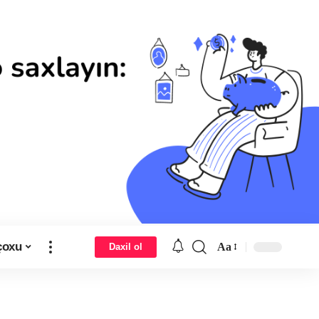
çoxu
Aa
Daxil ol