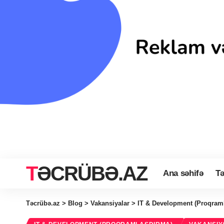
TƏCRÜBƏ.AZ
Ana səhifə
Tə
Təcrübə.az
>
Blog
>
Vakansiyalar
>
IT & Development (Proqram