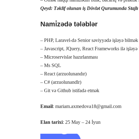
Qeyd: Təklif olunan iş Dövlət Qurumunda Stajlı
Nami̇zədə tələblər
– PHP, Laravel-də Senior səviyyədə işləyə bilmək
– Javascript, JQuery, React Frameworks ilə işləyə
– Microservislər hazırlanması
– Ms SQL
– React (arzuolunandır)
– C# (arzuolunandlr)
– Git və Github istifadə etmək
Email
: mariam.axmedova18@gmail.com
Elan tarixi
: 25 May – 24 İyun