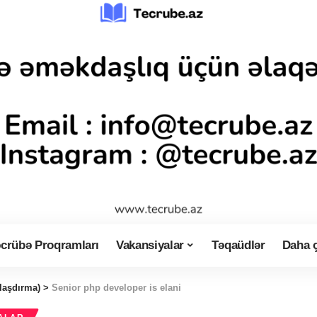
crübə Proqramları
Vakansiyalar
Təqaüdlər
Daha 
laşdırma)
>
Senior php developer is elani