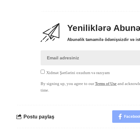
Yeniliklərə Abun
Abunəlik tamamilə ödənişsizdir və ist
Xidmət Şərtlərini oxudum və razıyam
By signing up, you agree to our
Terms of Use
and acknowled
time.
Postu paylaş
Faceboo