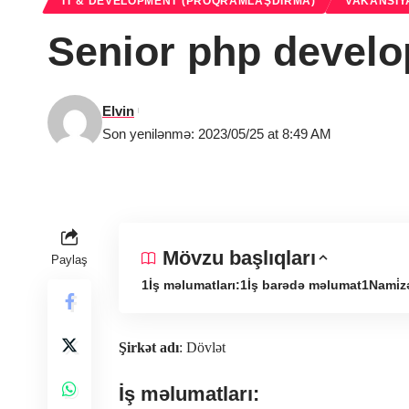
IT & DEVELOPMENT (PROQRAMLAŞDIRMA)
VAKANSIY
Senior php develop
Elvin
Son yenilənmə: 2023/05/25 at 8:49 AM
Mövzu başlıqları
Paylaş
İş məlumatları:
İş barədə məlumat
Nami̇z
Şirkət adı
: Dövlət
İş məlumatları: