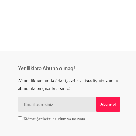
Yeniliklərə Abunə olmaq!
Abunəlik tamamilə ödənişsizdir və istədiyiniz zaman
abunəlikdən çıxa bilərsiniz!
Xidmət Şərtlərini oxudum və razıyam