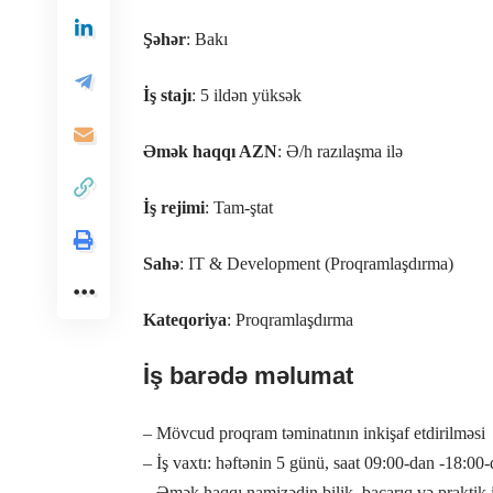
Şəhər
: Bakı
İş stajı
: 5 ildən yüksək
Əmək haqqı AZN
: Ə/h razılaşma ilə
İş rejimi
: Tam-ştat
Sahə
: IT & Development (Proqramlaşdırma)
Kateqoriya
: Proqramlaşdırma
İş barədə məlumat
– Mövcud proqram təminatının inkişaf etdirilməsi
– İş vaxtı: həftənin 5 günü, saat 09:00-dan -18:00
– Əmək haqqı namizədin bilik, bacarıq və praktik 