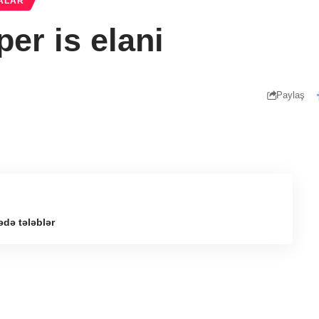
ALAR
er is elani
Paylaş
ədə tələblər