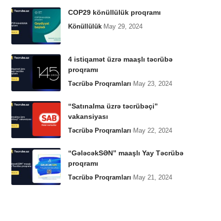
COP29 könüllülük proqramı
Könüllülük
May 29, 2024
4 istiqamət üzrə maaşlı təcrübə
proqramı
Təcrübə Proqramları
May 23, 2024
“Satınalma üzrə təcrübəçi”
vakansiyası
Təcrübə Proqramları
May 22, 2024
“GələcəkSƏN” maaşlı Yay Təcrübə
proqramı
Təcrübə Proqramları
May 21, 2024