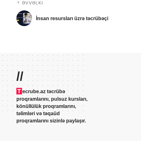
ƏVVƏLKI
İnsan resursları üzrə təcrübəçi
//
T
ecrube.az təcrübə
proqramlarını, pulsuz kursları,
könüllülük proqramlarını,
təlimləri və təqaüd
proqramlarını sizinlə paylaşır.