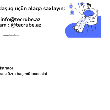
istrator
nması üzrə baş mütəxəssisi