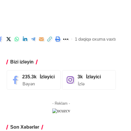
1 dəqiqə oxuma vaxtı
Bizi izləyin
235.3k
İzləyici
3k
İzləyici
Bəyən
İzlə
- Reklam -
Son Xəbərlər