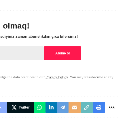
ə olmaq!
ədiyiniz zaman abunəlikdən çıxa bilərsiniz!
ge the data practices in our
Privacy Policy
. You may unsubscribe at any
k
Twitter