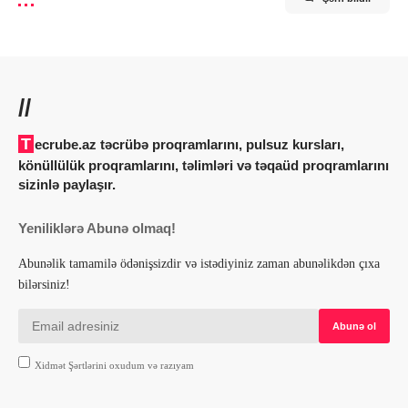
//
Tecrube.az təcrübə proqramlarını, pulsuz kursları,
könüllülük proqramlarını, təlimləri və təqaüd proqramlarını
sizinlə paylaşır.
Yeniliklərə Abunə olmaq!
Abunəlik tamamilə ödənişsizdir və istədiyiniz zaman abunəlikdən çıxa
bilərsiniz!
Xidmət Şərtlərini oxudum və razıyam