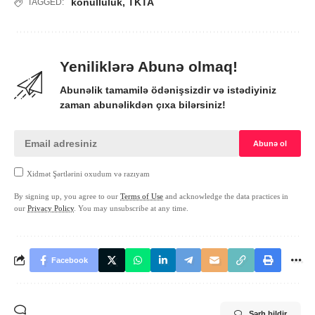
könüllülük
,
TKTA
TAGGED:
Yeniliklərə Abunə olmaq!
Abunəlik tamamilə ödənişsizdir və istədiyiniz
zaman abunəlikdən çıxa bilərsiniz!
Xidmət Şərtlərini oxudum və razıyam
By signing up, you agree to our
Terms of Use
and acknowledge the data practices in
our
Privacy Policy
. You may unsubscribe at any time.
Facebook
Şərh bildir