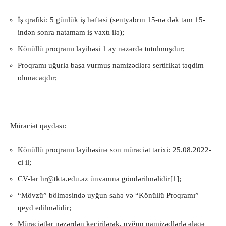
İş qrafiki: 5 günlük iş həftəsi (sentyabrın 15-nə dək tam 15-
indən sonra natamam iş vaxtı ilə);
Könüllü proqramı layihəsi 1 ay nəzərdə tutulmuşdur;
Proqramı uğurla başa vurmuş namizədlərə sertifikat təqdim
olunacaqdır;
Müraciət qaydası:
Könüllü proqramı layihəsinə son müraciət tarixi: 25.08.2022-
ci il;
CV-lər
hr@tkta.edu.az
ünvanına göndərilməlidir[1];
“Mövzü” bölməsində uyğun sahə və “Könüllü Proqramı”
qeyd edilməlidir;
Müraciətlər nəzərdən keçirilərək, uyğun namizədlərlə əlaqə