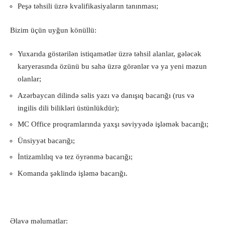
Peşə təhsili üzrə kvalifikasiyaların tanınması;
Bizim üçün uyğun könüllü:
Yuxarıda göstərilən istiqamətlər üzrə təhsil alanlar, gələcək
karyerasında özünü bu sahə üzrə görənlər və ya yeni məzun
olanlar;
Azərbaycan dilində səlis yazı və danışıq bacarığı (rus və
ingilis dili bilikləri üstünlükdür);
MC Office proqramlarında yaxşı səviyyədə işləmək bacarığı;
Ünsiyyət bacarığı;
İntizamlılıq və tez öyrənmə bacarığı;
Komanda şəklində işləmə bacarığı.
Əlavə məlumatlar: