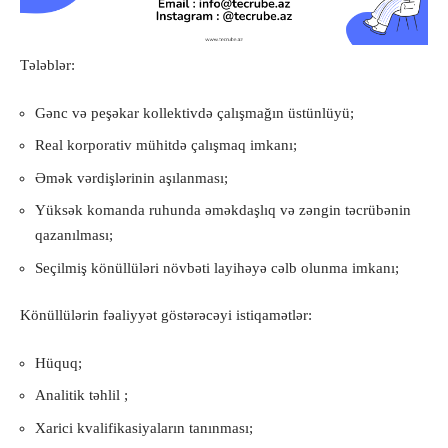
Tələblər:
Gənc və peşəkar kollektivdə çalışmağın üstünlüyü;
Real korporativ mühitdə çalışmaq imkanı;
Əmək vərdişlərinin aşılanması;
Yüksək komanda ruhunda əməkdaşlıq və zəngin təcrübənin
qazanılması;
Seçilmiş könüllüləri növbəti layihəyə cəlb olunma imkanı;
Könüllülərin fəaliyyət göstərəcəyi istiqamətlər:
Hüquq;
Analitik təhlil ;
Xarici kvalifikasiyaların tanınması;