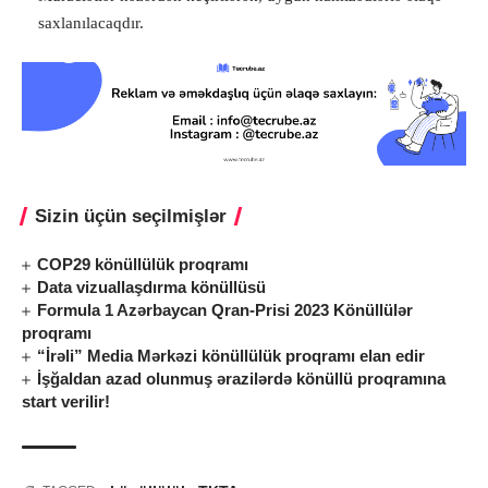
saxlanılacaqdır.
Sizin üçün seçilmişlər
COP29 könüllülük proqramı
Data vizuallaşdırma könüllüsü
Formula 1 Azərbaycan Qran-Prisi 2023 Könüllülər
proqramı
“İrəli” Media Mərkəzi könüllülük proqramı elan edir
İşğaldan azad olunmuş ərazilərdə könüllü proqramına
start verilir!