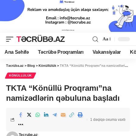
TƏCRÜBƏ.AZ
Aa
Ana Səhifə
Təcrübə Proqramları
Vakansiyalar
Kö
Təcrübə.az
>
Blog
>
Könüllülük
>
TKTA “Könüllü Proqramı”na namizədlərin qəbuluna başladı
KÖNÜLLÜLÜK
TKTA “Könüllü Proqramı”na
namizədlərin qəbuluna başladı
1 dəqiqə oxuma vaxtı
Tecrube.az