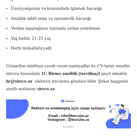
Ünsiyyətqurma və komandada işləmək bacarığı
Analitik təhlil etmə və operativlik bacarığı
Verilən tapşırıqların vaxtında yerinə yetirilməsi
Yaş həddi: 21-25 yaş
Hərbi mükəlləfiyyətli
Göstərilən tələblərə cavab verən namizədlər öz CV-lərini emailin
mövzu hissəsində
1C Biznes analitik (təcrübəçi)
qeyd etməklə
hr@siesco.az
elektron ünvanına göndərə bilər. Şirkət haqqında
ətraflı məlumat:
siesco.az