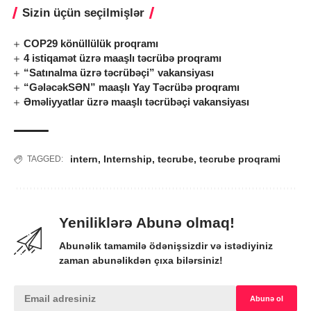
Sizin üçün seçilmişlər
COP29 könüllülük proqramı
4 istiqamət üzrə maaşlı təcrübə proqramı
“Satınalma üzrə təcrübəçi” vakansiyası
“GələcəkSƏN” maaşlı Yay Təcrübə proqramı
Əməliyyatlar üzrə maaşlı təcrübəçi vakansiyası
intern
,
Internship
,
tecrube
,
tecrube proqrami
TAGGED:
Yeniliklərə Abunə olmaq!
Abunəlik tamamilə ödənişsizdir və istədiyiniz
zaman abunəlikdən çıxa bilərsiniz!