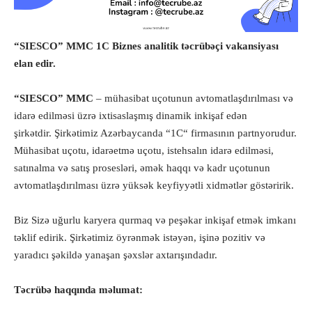
“SIESCO” MMC 1С Biznes analitik təcrübəçi vakansiyası
elan edir.
“SIESCO” MMC
– mühasibat uçotunun avtomatlaşdırılması və
idarə edilməsi üzrə ixtisaslaşmış dinamik inkişaf edən
şirkətdir. Şirkətimiz Azərbaycanda “1C“ firmasının partnyorudur.
Mühasibat uçotu, idarəetmə uçotu, istehsalın idarə edilməsi,
satınalma və satış prosesləri, əmək haqqı və kadr uçotunun
avtomatlaşdırılması üzrə yüksək keyfiyyətli xidmətlər göstəririk.
Biz Sizə uğurlu karyera qurmaq və peşəkar inkişaf etmək imkanı
təklif edirik. Şirkətimiz öyrənmək istəyən, işinə pozitiv və
yaradıcı şəkildə yanaşan şəxslər axtarışındadır.
Təcrübə haqqında məlumat: