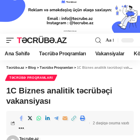
TƏCRÜBƏ.AZ
Aa
Ana Səhifə
Təcrübə Proqramları
Vakansiyalar
Kö
Təcrübə.az
>
Blog
>
Təcrübə Proqramları
>
1С Biznes analitik təcrübəçi vakansiyası
TƏCRÜBƏ PROQRAMLARI
1С Biznes analitik təcrübəçi
vakansiyası
2 dəqiqə oxuma vaxtı
Tecrube.az