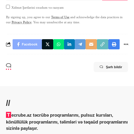
Xidmət Şərtlərini oxudum və razıyam
By signing up, you agree to our
Terms of Use
and acknowledge the data practices in
our
Privacy Policy
. You may unsubscribe at any time.
Facebook
Şərh bildir
//
Tecrube.az təcrübə proqramlarını, pulsuz kursları,
könüllülük proqramlarını, təlimləri və təqaüd proqramlarını
sizinlə paylaşır.