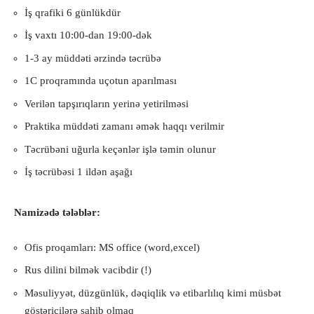
İş qrafiki 6 günlükdür
İş vaxtı 10:00-dan 19:00-dək
1-3 ay müddəti ərzində təcrübə
1C proqramında uçotun aparılması
Verilən tapşırıqların yerinə yetirilməsi
Praktika müddəti zamanı əmək haqqı verilmir
Təcrübəni uğurla keçənlər işlə təmin olunur
İş təcrübəsi 1 ildən aşağı
Namizədə tələblər:
Ofis proqamları: MS office (word,excel)
Rus dilini bilmək vacibdir (!)
Məsuliyyət, düzgünlük, dəqiqlik və etibarlılıq kimi müsbət
göstəricilərə sahib olmaq