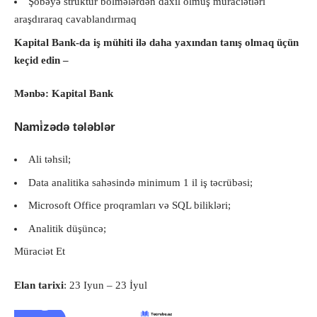
Şöbəyə struktur bölmələrdən daxil olmuş müraciətləri
araşdıraraq cavablandırmaq
Kapital Bank-da iş mühiti ilə daha yaxından tanış olmaq üçün
keçid edin –
Mənbə: Kapital Bank
Nami̇zədə tələblər
Ali təhsil;
Data analitika sahəsində minimum 1 il iş təcrübəsi;
Microsoft Office proqramları və SQL bilikləri;
Analitik düşüncə;
Müraciət Et
Elan tarixi
: 23 Iyun – 23 İyul