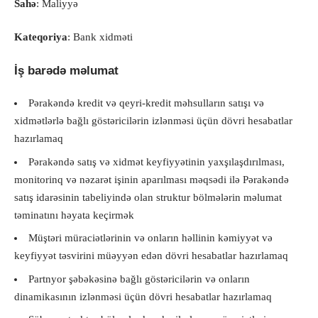
Sahə
: Maliyyə
Kateqoriya
: Bank xidməti
İş barədə məlumat
Pərakəndə kredit və qeyri-kredit məhsulların satışı və
xidmətlərlə bağlı göstəricilərin izlənməsi üçün dövri hesabatlar
hazırlamaq
Pərakəndə satış və xidmət keyfiyyətinin yaxşılaşdırılması,
monitorinq və nəzarət işinin aparılması məqsədi ilə Pərakəndə
satış idarəsinin tabeliyində olan struktur bölmələrin məlumat
təminatını həyata keçirmək
Müştəri müraciətlərinin və onların həllinin kəmiyyət və
keyfiyyət təsvirini müəyyən edən dövri hesabatlar hazırlamaq
Partnyor şəbəkəsinə bağlı göstəricilərin və onların
dinamikasının izlənməsi üçün dövri hesabatlar hazırlamaq