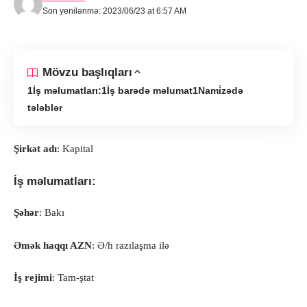
Son yenilənmə: 2023/06/23 at 6:57 AM
Mövzu başlıqları
İş məlumatları:
İş barədə məlumat
Nami̇zədə
tələblər
Şirkət adı
: Kapital
İş məlumatları:
Şəhər
: Bakı
Əmək haqqı AZN
: Ə/h razılaşma ilə
İş rejimi
: Tam-ştat