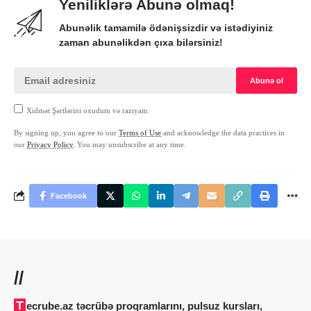
Yeniliklərə Abunə olmaq!
Abunəlik tamamilə ödənişsizdir və istədiyiniz
zaman abunəlikdən çıxa bilərsiniz!
Xidmət Şərtlərini oxudum və razıyam
By signing up, you agree to our
Terms of Use
and acknowledge the data practices in
our
Privacy Policy
. You may unsubscribe at any time.
Facebook
//
Tecrube.az təcrübə proqramlarını, pulsuz kursları,