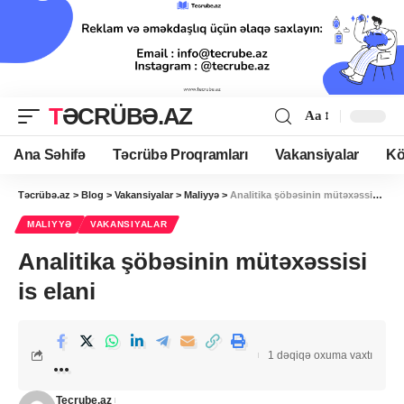
TƏCRÜBƏ.AZ
Aa
Ana Səhifə
Təcrübə Proqramları
Vakansiyalar
Kö
Təcrübə.az
>
Blog
>
Vakansiyalar
>
Maliyyə
>
Analitika şöbəsinin mütəxəssisi is elani
MALIYYƏ
VAKANSIYALAR
Analitika şöbəsinin mütəxəssisi
is elani
1 dəqiqə oxuma vaxtı
Tecrube.az