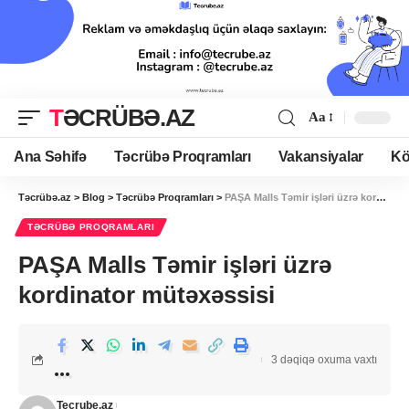
TƏCRÜBƏ.AZ
Aa
Ana Səhifə
Təcrübə Proqramları
Vakansiyalar
Kö
Təcrübə.az
>
Blog
>
Təcrübə Proqramları
>
PAŞA Malls Təmir işləri üzrə kordinator mütəxəssisi
TƏCRÜBƏ PROQRAMLARI
PAŞA Malls Təmir işləri üzrə
kordinator mütəxəssisi
3 dəqiqə oxuma vaxtı
Tecrube.az