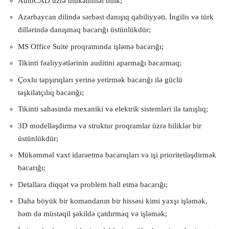
AutoCAD üzrə mükəmməl bilik;
Azərbaycan dilində sərbəst danışıq qabiliyyəti. İngilis və türk
dillərində danışmaq bacarığı üstünlükdür;
MS Office Suite proqramında işləmə bacarığı;
Tikinti fəaliyyətlərinin auditini aparmağı bacarmaq;
Çoxlu tapşırıqları yerinə yetirmək bacarığı ilə güclü
təşkilatçılıq bacarığı;
Tikinti sahəsində mexaniki və elektrik sistemləri ilə tanışlıq;
3D modelləşdirmə və struktur proqramlar üzrə biliklər bir
üstünlükdür;
Mükəmməl vaxt idarəetmə bacarıqları və işi prioritetləşdirmək
bacarığı;
Detallara diqqət və problem həll etmə bacarığı;
Daha böyük bir komandanın bir hissəsi kimi yaxşı işləmək,
həm də müstəqil şəkildə çatdırmaq və işləmək;