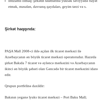
İntizamlı olmaq: şirkətin tələblərinə yüksək səviyyədə riayət
etmək, məsələn, davranış qaydaları, geyim tərzi və s.
Şirkət haqqında:
PAŞA Mall 2008-ci ildə açılan ilk ticarət mərkəzi ilə
Azərbaycanın ən böyük ticarət mərkəzi operatorudur. Hazırda
şirkət Bakıda 7 ticarət və əyləncə mərkəzini və Azərbaycanın
ikinci ən böyük şəhəri olan Gəncədə bir ticarət mərkəzini idarə
edir.
Qrupun portfelinə daxildir:
Bakının yeganə lyuks ticarət mərkəzi – Port Baku Mall;