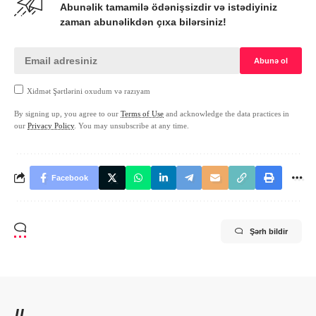
Abunəlik tamamilə ödənişsizdir və istədiyiniz
zaman abunəlikdən çıxa bilərsiniz!
Xidmət Şərtlərini oxudum və razıyam
By signing up, you agree to our
Terms of Use
and acknowledge the data practices in
our
Privacy Policy
. You may unsubscribe at any time.
Facebook
Şərh bildir
//