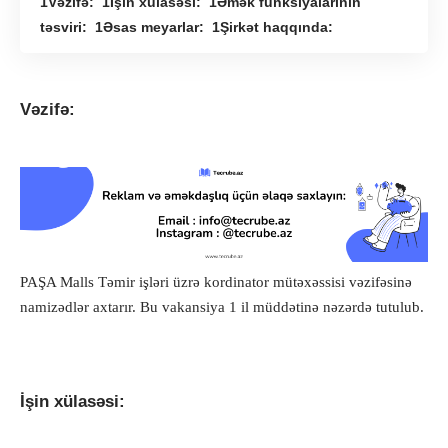
Vəzifə:
İşin xülasəsi:
Əmək funksiyalarının
təsviri:
Əsas meyarlar:
Şirkət haqqında:
Vəzifə:
PAŞA Malls Təmir işləri üzrə kordinator mütəxəssisi vəzifəsinə
namizədlər axtarır. Bu vakansiya 1 il müddətinə nəzərdə tutulub.
İşin xülasəsi: