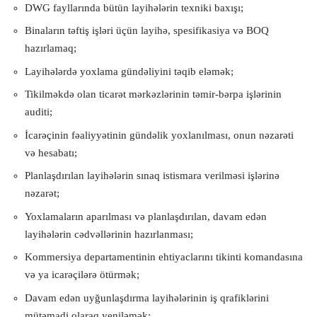
DWG fayllarında bütün layihələrin texniki baxışı;
Binaların təftiş işləri üçün layihə, spesifikasiya və BOQ
hazırlamaq;
Layihələrdə yoxlama gündəliyini təqib eləmək;
Tikilməkdə olan ticarət mərkəzlərinin təmir-bərpa işlərinin
auditi;
İcarəçinin fəaliyyətinin gündəlik yoxlanılması, onun nəzarəti
və hesabatı;
Planlaşdırılan layihələrin sınaq istismara verilməsi işlərinə
nəzarət;
Yoxlamaların aparılması və planlaşdırılan, davam edən
layihələrin cədvəllərinin hazırlanması;
Kommersiya departamentinin ehtiyaclarını tikinti komandasına
və ya icarəçilərə ötürmək;
Davam edən uyğunlaşdırma layihələrinin iş qrafiklərini
mütəmadi olaraq yeniləmək;