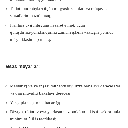
Tikinti podratçıları üçün miqyaslı rəsmləri və müqavilə
sənədlərini hazırlamaq;
Planlara uyğunluğuna nəzarət etmək üçün
quraşdırma/yenidənqurma zamanı işlərin vaxtaşırı yerində
müşahidəsini aparmaq.
Əsas meyarlar:
Memarlıq və ya inşaat mühəndisliyi üzrə bakalavr dərəcəsi və
ya ona müvafiq bakalavr dərəcəsi;
Yaxşı planlaşdırma bacarığı;
Dizayn, tikinti və/və ya daşınmaz əmlakın inkişafı sektorunda
minimum 5 il iş təcrübəsi;