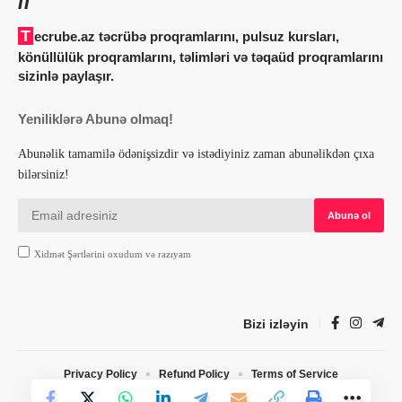
Tecrube.az təcrübə proqramlarını, pulsuz kursları,
könüllülük proqramlarını, təlimləri və təqaüd proqramlarını
sizinlə paylaşır.
Yeniliklərə Abunə olmaq!
Abunəlik tamamilə ödənişsizdir və istədiyiniz zaman abunəlikdən çıxa
bilərsiniz!
Xidmət Şərtlərini oxudum və razıyam
Bizi izləyin
Privacy Policy
Refund Policy
Terms of Service