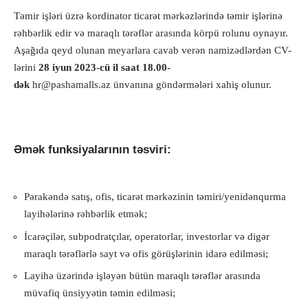
Təmir işləri üzrə kordinator ticarət mərkəzlərində təmir işlərinə
rəhbərlik edir və maraqlı tərəflər arasında körpü rolunu oynayır.
Aşağıda qeyd olunan meyarlara cavab verən namizədlərdən CV-
lərini
28 iyun 2023-cü il saat 18.00-
dək
hr@pashamalls.az ünvanına göndərmələri xahiş olunur.
Əmək funksiyalarının təsviri:
Pərakəndə satış, ofis, ticarət mərkəzinin təmiri/yenidənqurma
layihələrinə rəhbərlik etmək;
İcarəçilər, subpodratçılar, operatorlar, investorlar və digər
maraqlı tərəflərlə sayt və ofis görüşlərinin idarə edilməsi;
Layihə üzərində işləyən bütün maraqlı tərəflər arasında
müvafiq ünsiyyətin təmin edilməsi;