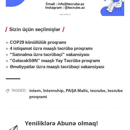
Sizin üçün seçilmişlər
COP29 könüllülük proqramı
4 istiqamət üzrə maaşlı təcrübə proqramı
“Satınalma üzrə təcrübəçi” vakansiyası
“GələcəkSƏN” maaşlı Yay Təcrübə proqramı
Əməliyyatlar üzrə maaşlı təcrübəçi vakansiyası
intern
,
Internship
,
PAŞA Malls
,
tecrube
,
tecrube
TAGGED:
proqrami
Yeniliklərə Abunə olmaq!