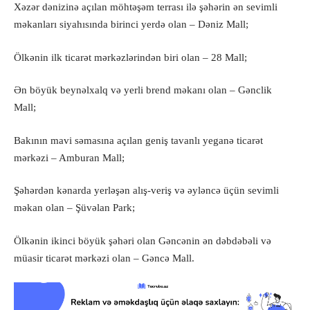
Xəzər dənizinə açılan möhtəşəm terrası ilə şəhərin ən sevimli
məkanları siyahısında birinci yerdə olan – Dəniz Mall;
Ölkənin ilk ticarət mərkəzlərindən biri olan – 28 Mall;
Ən böyük beynəlxalq və yerli brend məkanı olan – Gənclik
Mall;
Bakının mavi səmasına açılan geniş tavanlı yeganə ticarət
mərkəzi – Amburan Mall;
Şəhərdən kənarda yerləşən alış-veriş və əyləncə üçün sevimli
məkan olan – Şüvəlan Park;
Ölkənin ikinci böyük şəhəri olan Gəncənin ən dəbdəbəli və
müasir ticarət mərkəzi olan – Gəncə Mall.