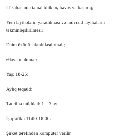
IT sahəsində təməl biliklər, həvəs və bacarıq;
Yeni layihələrin yaradılması və mövcud layihələrin
təkminləşdirilməsi;
Daim özünü təkminləşdirməli;
Əlavə məlumat:
Yaş: 18-25;
Aylıq təqaüd;
Təcrübə müddəti: 1 – 3 ay;
İş qrafiki: 11:00-18:00.
Şirkət tərəfindən kompüter verilir