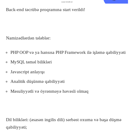
Back-end təcrübə proqramına start verildi!
Namizədlərdən tələblər:
PHP OOP və ya hansısa PHP Framework ilə işləmə qabiliyyəti
MySQL təməl bilikləri
Javascript anlayışı
Analitik düşünmə qabiliyyəti
Məsuliyyətli və öyrənməyə həvəsli olmaq
Dil bilikləri: (əsasən ingilis dili) sərbəst oxuma və başa düşmə
qabiliyyəti;