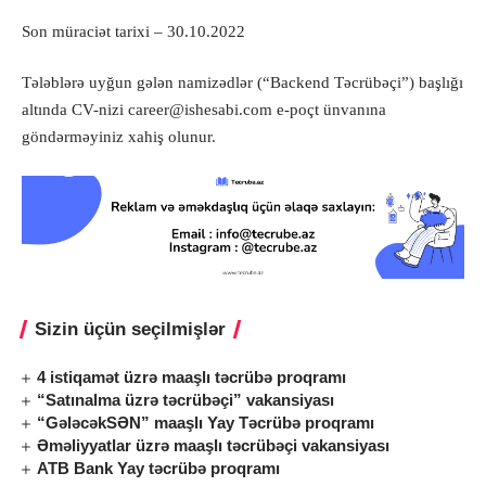
Son müraciət tarixi – 30.10.2022
Tələblərə uyğun gələn namizədlər (“Backend Təcrübəçi”) başlığı
altında CV-nizi
career@ishesabi.com
e-poçt ünvanına
göndərməyiniz xahiş olunur.
Sizin üçün seçilmişlər
4 istiqamət üzrə maaşlı təcrübə proqramı
“Satınalma üzrə təcrübəçi” vakansiyası
“GələcəkSƏN” maaşlı Yay Təcrübə proqramı
Əməliyyatlar üzrə maaşlı təcrübəçi vakansiyası
ATB Bank Yay təcrübə proqramı