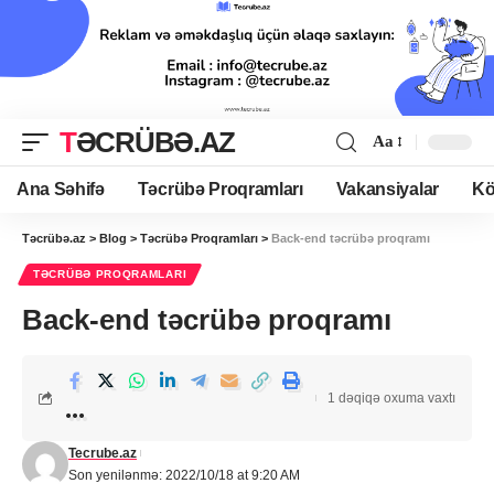
TƏCRÜBƏ.AZ
Aa
Ana Səhifə
Təcrübə Proqramları
Vakansiyalar
Kö
Təcrübə.az
>
Blog
>
Təcrübə Proqramları
>
Back-end təcrübə proqramı
TƏCRÜBƏ PROQRAMLARI
Back-end təcrübə proqramı
1 dəqiqə oxuma vaxtı
Tecrube.az
Son yenilənmə: 2022/10/18 at 9:20 AM