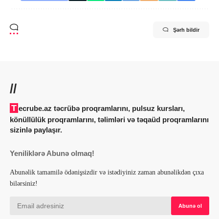
Şərh bildir
//
Tecrube.az təcrübə proqramlarını, pulsuz kursları,
könüllülük proqramlarını, təlimləri və təqaüd proqramlarını
sizinlə paylaşır.
Yeniliklərə Abunə olmaq!
Abunəlik tamamilə ödənişsizdir və istədiyiniz zaman abunəlikdən çıxa
bilərsiniz!