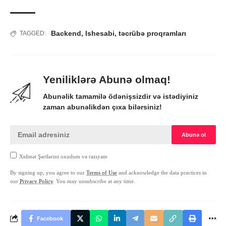
Backend
,
Ishesabi
,
təcrübə proqramları
TAGGED:
Yeniliklərə Abunə olmaq!
Abunəlik tamamilə ödənişsizdir və istədiyiniz
zaman abunəlikdən çıxa bilərsiniz!
Xidmət Şərtlərini oxudum və razıyam
By signing up, you agree to our
Terms of Use
and acknowledge the data practices in
our
Privacy Policy
. You may unsubscribe at any time.
Facebook