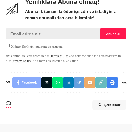
Yeniliklərə Abunə olmaq!
Abunəlik tamamilə ödənişsizdir və istədiyiniz
zaman abunəlikdən çıxa bilərsiniz!
Xidmət Şərtlərini oxudum və razıyam
By signing up, you agree to our
Terms of Use
and acknowledge the data practices in
our
Privacy Policy
. You may unsubscribe at any time.
Facebook
Şərh bildir