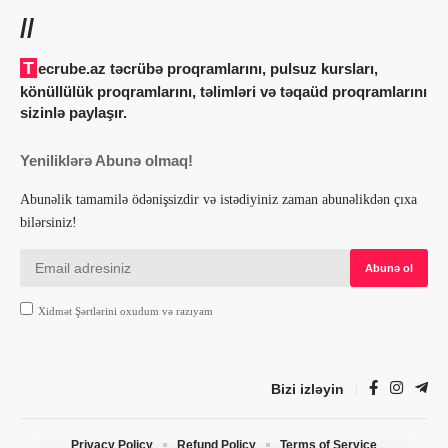
//
Tecrube.az təcrübə proqramlarını, pulsuz kursları,
könüllülük proqramlarını, təlimləri və təqaüd proqramlarını
sizinlə paylaşır.
Yeniliklərə Abunə olmaq!
Abunəlik tamamilə ödənişsizdir və istədiyiniz zaman abunəlikdən çıxa
bilərsiniz!
Xidmət Şərtlərini oxudum və razıyam
Bizi izləyin
Privacy Policy
Refund Policy
Terms of Service