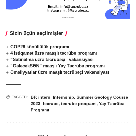
Sizin üçün seçilmişlər
COP29 könüllülük proqramı
4 istiqamət üzrə maaşlı təcrübə proqramı
“Satınalma üzrə təcrübəçi” vakansiyası
“GələcəkSƏN” maaşlı Yay Təcrübə proqramı
Əməliyyatlar üzrə maaşlı təcrübəçi vakansiyası
BP
,
intern
,
Internship
,
Summer Geology Course
TAGGED:
2023
,
tecrube
,
tecrube proqrami
,
Yay Təcrübə
Proqramı