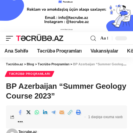
TƏCRÜBƏ.AZ
Aa
Ana Səhifə
Təcrübə Proqramları
Vakansiyalar
Kö
Təcrübə.az
>
Blog
>
Təcrübə Proqramları
>
BP Azerbaijan “Summer Geology Course 2023”
TƏCRÜBƏ PROQRAMLARI
BP Azerbaijan “Summer Geology
Course 2023”
1 dəqiqə oxuma vaxtı
Tecrube.az