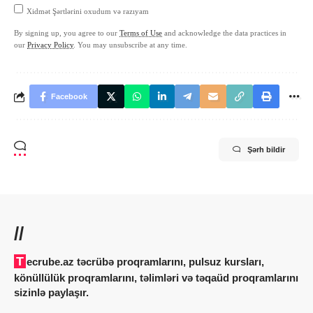
Xidmət Şərtlərini oxudum və razıyam
By signing up, you agree to our
Terms of Use
and acknowledge the data practices in
our
Privacy Policy
. You may unsubscribe at any time.
Facebook
Şərh bildir
//
Tecrube.az təcrübə proqramlarını, pulsuz kursları,
könüllülük proqramlarını, təlimləri və təqaüd proqramlarını
sizinlə paylaşır.