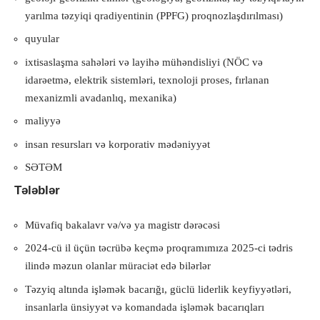
yarılma təzyiqi qradiyentinin (PPFG) proqnozlaşdırılması)
quyular
ixtisaslaşma sahələri və layihə mühəndisliyi (NÖC və
idarəetmə, elektrik sistemləri, texnoloji proses, fırlanan
mexanizmli avadanlıq, mexanika)
maliyyə
insan resursları və korporativ mədəniyyət
SƏTƏM
Tələblər
Müvafiq bakalavr və/və ya magistr dərəcəsi
2024-cü il üçün təcrübə keçmə proqramımıza 2025-ci tədris
ilində məzun olanlar müraciət edə bilərlər
Təzyiq altında işləmək bacarığı, güclü liderlik keyfiyyətləri,
insanlarla ünsiyyət və komandada işləmək bacarıqları