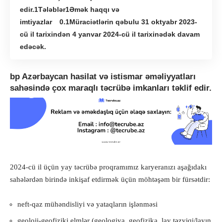
edir.
Tələblər
Əmək haqqı və
imtiyazlar
Müraciətlərin qəbulu 31 oktyabr 2023-
cü il tarixindən 4 yanvar 2024-cü il tarixinədək davam
edəcək.
bp
Azərbaycan hasilat və istismar əməliyyatları
sahəsində çox maraqlı təcrübə imkanları təklif edir.
2024-cü il üçün yay təcrübə proqramımız karyeranızı aşağıdakı
sahələrdən birində inkişaf etdirmək üçün möhtəşəm bir fürsətdir:
neft-qaz mühəndisliyi və yataqların işlənməsi
geoloji-geofiziki elmlər (geologiya, geofizika, lay təzyiqi/layın