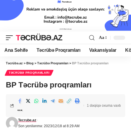
TƏCRÜBƏ.AZ
Aa
Ana Səhifə
Təcrübə Proqramları
Vakansiyalar
Kö
Təcrübə.az
>
Blog
>
Təcrübə Proqramları
>
BP Təcrübə proqramları
TƏCRÜBƏ PROQRAMLARI
BP Təcrübə proqramları
1 dəqiqə oxuma vaxtı
Tecrube.az
Son yenilənmə: 2023/12/18 at 8:29 AM