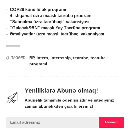
COP29 könüllülük proqramı
4 istiqamət üzrə maaşlı təcrübə proqramı
“Satınalma üzrə təcrübəçi” vakansiyası
“GələcəkSƏN” maaşlı Yay Təcrübə proqramı
Əməliyyatlar üzrə maaşlı təcrübəçi vakansiyası
BP
,
intern
,
Internship
,
tecrube
,
tecrube
TAGGED:
proqrami
Yeniliklərə Abunə olmaq!
Abunəlik tamamilə ödənişsizdir və istədiyiniz
zaman abunəlikdən çıxa bilərsiniz!