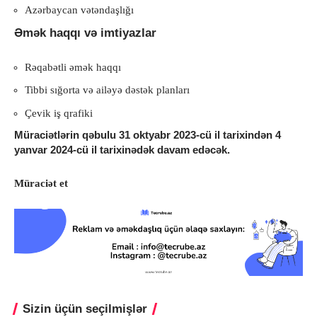
Azərbaycan vətəndaşlığı
Əmək haqqı və imtiyazlar
Rəqabətli əmək haqqı
Tibbi sığorta və ailəyə dəstək planları
Çevik iş qrafiki
Müraciətlərin qəbulu 31 oktyabr 2023-cü il tarixindən 4
yanvar 2024-cü il tarixinədək davam edəcək.
Müraciət et
Sizin üçün seçilmişlər