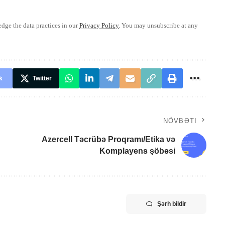
ge the data practices in our
Privacy Policy
. You may unsubscribe at any
k
Twitter
NÖVBƏTI
Azercell Təcrübə Proqramı/Etika və
Komplayens şöbəsi
Şərh bildir