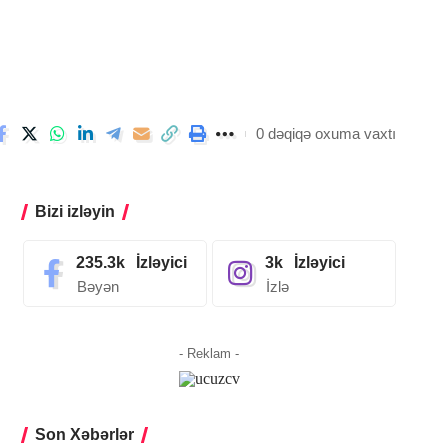
0 dəqiqə oxuma vaxtı
Bizi izləyin
235.3k
İzləyici
3k
İzləyici
Bəyən
İzlə
- Reklam -
Son Xəbərlər