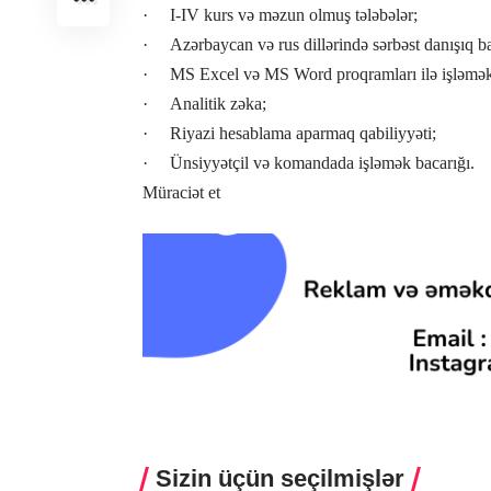
· I-IV kurs və məzun olmuş tələbələr;
· Azərbaycan və rus dillərində sərbəst danışıq ba
· MS Excel və MS Word proqramları ilə işləmək 
· Analitik zəka;
· Riyazi hesablama aparmaq qabiliyyəti;
· Ünsiyyətçil və komandada işləmək bacarığı.
Müraciət et
Sizin üçün seçilmişlər