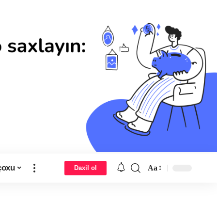
çoxu
Aa
Daxil ol