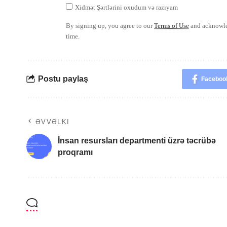
Xidmət Şərtlərini oxudum və razıyam
By signing up, you agree to our
Terms of Use
and acknowled
time.
Postu paylaş
Faceboo
ƏVVƏLKI
İnsan resursları departmenti üzrə təcrübə
proqramı