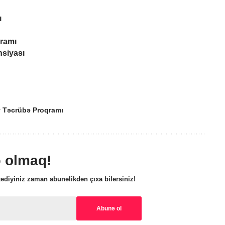
ı
ramı
nsiyası
 Təcrübə Proqramı
ə olmaq!
ədiyiniz zaman abunəlikdən çıxa bilərsiniz!