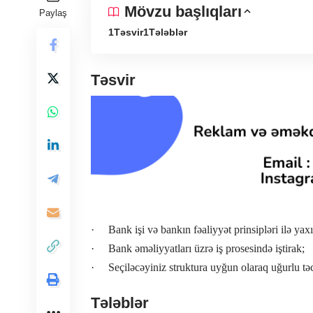
Mövzu başlıqları
Paylaş
Təsvir
Tələblər
Təsvir
· Bank işi və bankın fəaliyyət prinsipləri ilə yaxı
· Bank əməliyyatları üzrə iş prosesində iştirak;
· Seçiləcəyiniz struktura uyğun olaraq uğurlu tə
Tələblər