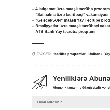
4 istiqamət üzrə maaşlı təcrübə proqram
“Satınalma üzrə təcrübəçi” vakansiyası
“GələcəkSƏN” maaşlı Yay Təcrübə proq
Əməliyyatlar üzrə maaşlı təcrübəçi vaka
ATB Bank Yay təcrübə proqramı
təcrübə proqramları
,
Unibank
,
Yay
TAGGED:
Yeniliklərə Abun
Abunəlik tamamilə ödənişsizdir və ist