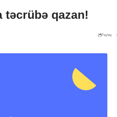
 təcrübə qazan!
Paylaş