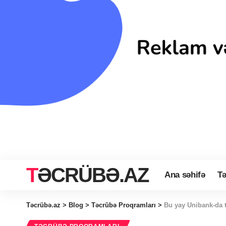
TƏCRÜBƏ.AZ
Ana səhifə
Tə
Təcrübə.az
>
Blog
>
Təcrübə Proqramları
>
Bu yay Unibank-da 