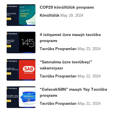
COP29 könüllülük proqramı
Könüllülük
May 29, 2024
4 istiqamət üzrə maaşlı təcrübə
proqramı
Təcrübə Proqramları
May 23, 2024
“Satınalma üzrə təcrübəçi”
vakansiyası
Təcrübə Proqramları
May 22, 2024
“GələcəkSƏN” maaşlı Yay Təcrübə
proqramı
Təcrübə Proqramları
May 21, 2024