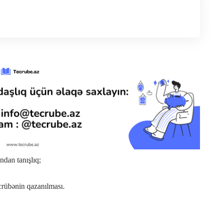
ndan tanışlıq;
crübənin qazanılması.