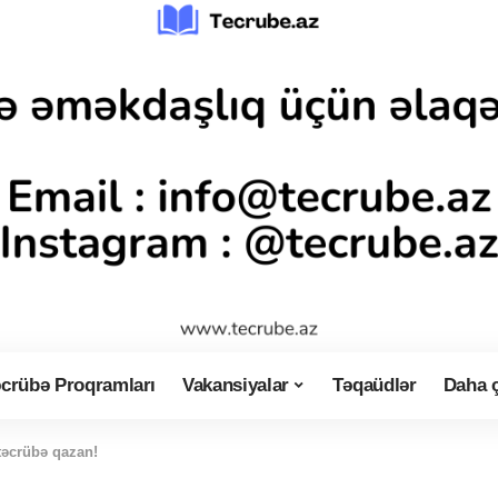
crübə Proqramları
Vakansiyalar
Təqaüdlər
Daha 
təcrübə qazan!