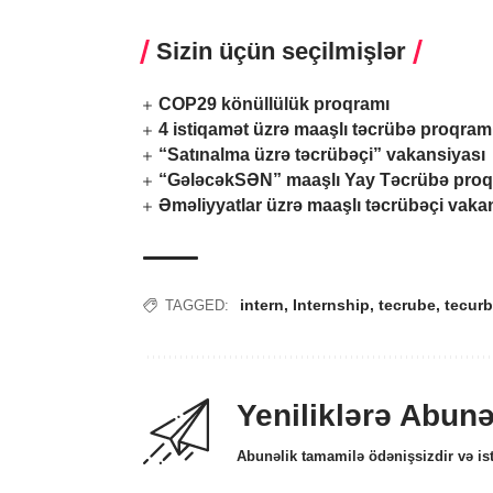
Sizin üçün seçilmişlər
COP29 könüllülük proqramı
4 istiqamət üzrə maaşlı təcrübə proqram
“Satınalma üzrə təcrübəçi” vakansiyası
“GələcəkSƏN” maaşlı Yay Təcrübə proq
Əməliyyatlar üzrə maaşlı təcrübəçi vaka
intern
,
Internship
,
tecrube
,
tecurb
TAGGED:
Yeniliklərə Abun
Abunəlik tamamilə ödənişsizdir və ist