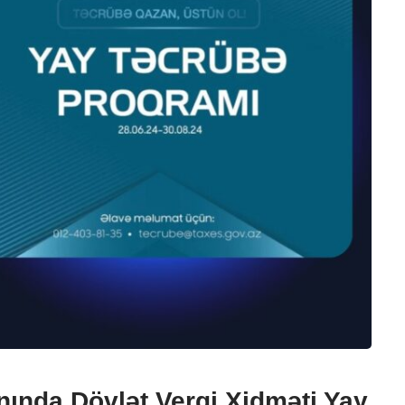
anında Dövlət Vergi Xidməti Yay