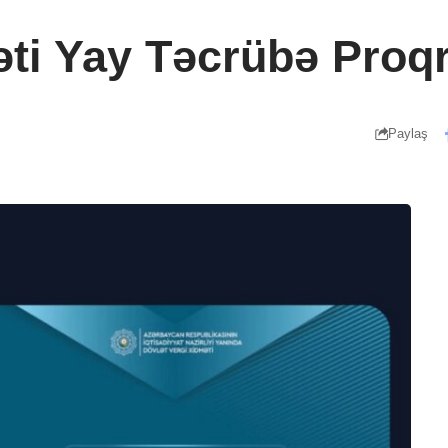
əti Yay Təcrübə Proq
Paylaş