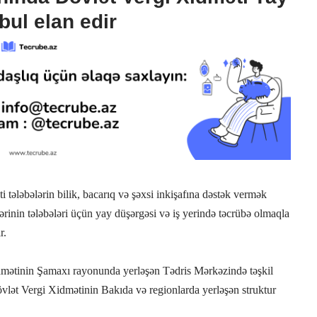
ul elan edir
 tələbələrin bilik, bacarıq və şəxsi inkişafına dəstək vermək
ərinin tələbələri üçün yay düşərgəsi və iş yerində təcrübə olmaqla
r.
mətinin Şamaxı rayonunda yerləşən Tədris Mərkəzində təşkil
övlət Vergi Xidmətinin Bakıda və regionlarda yerləşən struktur