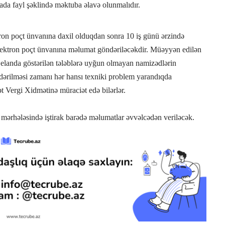
dada fayl şəklində məktuba əlavə olunmalıdır.
ron poçt ünvanına daxil olduqdan sonra 10 iş günü ərzində
elektron poçt ünvanına məlumat göndəriləcəkdir. Müəyyən edilən
 elanda göstərilən tələblərə uyğun olmayan namizədlərin
dərilməsi zamanı hər hansı texniki problem yarandıqda
 Vergi Xidmətinə müraciət edə bilərlər.
 mərhələsində iştirak barədə məlumatlar əvvəlcədən veriləcək.