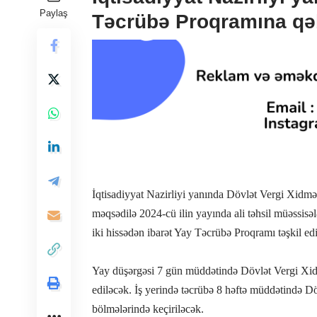
Paylaş
Təcrübə Proqramına qəb
İqtisadiyyat Nazirliyi yanında Dövlət Vergi Xidməti
məqsədilə 2024-cü ilin yayında ali təhsil müəssisəl
iki hissədən ibarət Yay Təcrübə Proqramı təşkil edi
Yay düşərgəsi 7 gün müddətində Dövlət Vergi Xid
ediləcək. İş yerində təcrübə 8 həftə müddətində D
bölmələrində keçiriləcək.