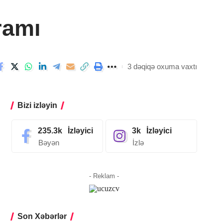
ramı
3 dəqiqə oxuma vaxtı
Bizi izləyin
235.3k
İzləyici
3k
İzləyici
Bəyən
İzlə
- Reklam -
Son Xəbərlər