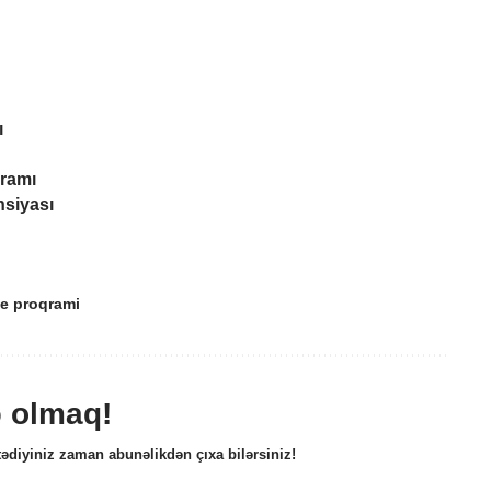
ı
ramı
nsiyası
e proqrami
ə olmaq!
ədiyiniz zaman abunəlikdən çıxa bilərsiniz!