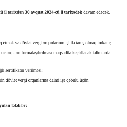
ü il tarixdən 30 avqust 2024-cü il tarixədək
davam edəcək.
iq etmək və dövlət vergi orqanlarının işi ilə tanış olmaq imkanı;
 bacarıqların formalaşdırılması məqsədilə keçiriləcək təlimlərdə
ı sertifikatın verilməsi;
in dövlət vergi orqanlarına daimi işə qəbulu üçün
ulan tələblər: