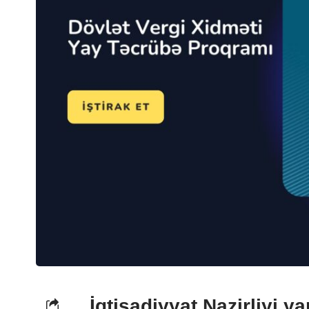
İqtisadiyyat Nazirliyi y