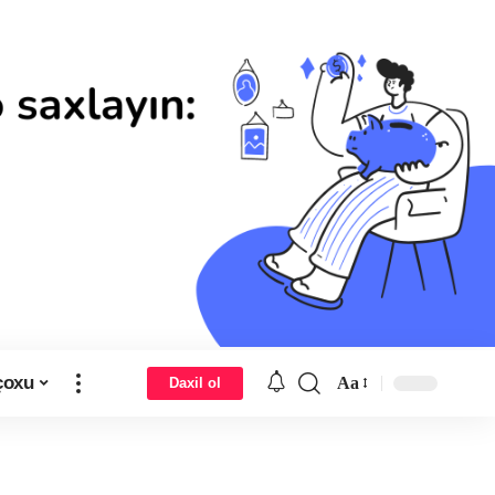
çoxu
Aa
Daxil ol