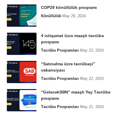
COP29 könüllülük proqramı
Könüllülük
May 29, 2024
4 istiqamət üzrə maaşlı təcrübə
proqramı
Təcrübə Proqramları
May 23, 2024
“Satınalma üzrə təcrübəçi”
vakansiyası
Təcrübə Proqramları
May 22, 2024
“GələcəkSƏN” maaşlı Yay Təcrübə
proqramı
Təcrübə Proqramları
May 21, 2024