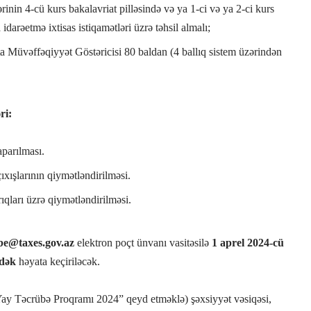
lərinin 4-cü kurs bakalavriat pilləsində və ya 1-ci və ya 2-ci kurs
idarəetmə ixtisas istiqamətləri üzrə təhsil almalı;
ta Müvəffəqiyyət Göstəricisi 80 baldan (4 ballıq sistem üzərindən
ri:
parılması.
xışlarının qiymətləndirilməsi.
ıqları üzrə qiymətləndirilməsi.
be@taxes.gov.az
elektron poçt ünvanı vasitəsilə
1 aprel 2024-cü
-dək
həyata keçiriləcək.
Yay Təcrübə Proqramı 2024” qeyd etməklə) şəxsiyyət vəsiqəsi,