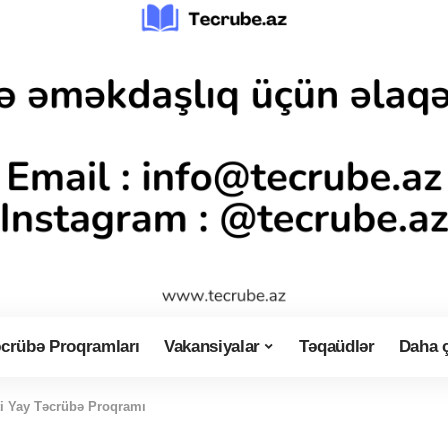
crübə Proqramları
Vakansiyalar
Təqaüdlər
Daha 
ti Yay Təcrübə Proqramı