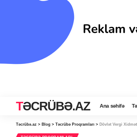
TƏCRÜBƏ.AZ
Ana səhifə
Tə
Təcrübə.az
>
Blog
>
Təcrübə Proqramları
>
Dövlət Vergi Xidmə