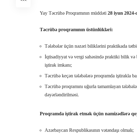
Yay Təcrübə Proqramının müddəti
28 iyun 2024-c
Təcrübə proqramının üstünlükləri:
Tələbələr üçün nəzəri biliklərini praktikada tətb
İqtisadiyyat və vergi sahəsində praktiki bilik və
iştirak imkanı;
Təcrübə keçən tələbələrə proqramda iştirakla bağl
Təcrübə proqramını uğurla tamamlayan tələbələr
dəyərləndirilməsi.
Proqramda iştirak etmək üçün namizədlərə qoy
Azərbaycan Respublikasının vətəndaşı olmalı;