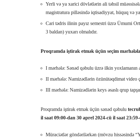
Yerli və ya xarici dövlətlərin ali təhsil müəssisə
magistratura pilləsində iqtisadiyyat, hüquq və ya 
Cari tədris ilinin payız semestri üzrə Ümumi Or
3 baldan) yuxarı olmalıdır.
Proqramda iştirak etmək üçün seçim mərhələlə
I mərhələ: Sənəd qəbulu üzrə ilkin yoxlamanın a
II mərhələ: Namizədlərin özünütəqdimat video çı
III mərhələ: Namizədlərin keys əsaslı qrup tapşır
Proqramda iştirak etmək üçün sənəd qəbulu
tecru
il saat 09:00-dan 30 aprel 2024-cü il saat 23:59
Müraciətlər göndərilərkən (mövzu hissəsində “