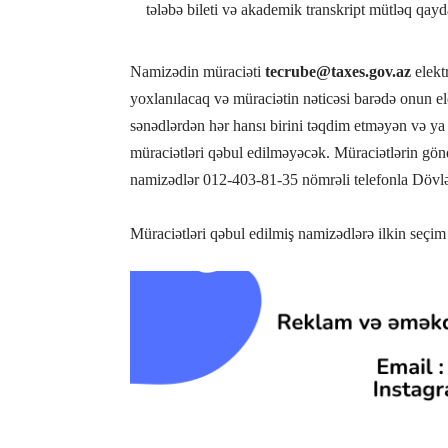
tələbə bileti və akademik transkript mütləq qay
Namizədin müraciəti
tecrube@taxes.gov.az
elekt
yoxlanılacaq və müraciətin nəticəsi barədə onun 
sənədlərdən hər hansı birini təqdim etməyən və ya
müraciətləri qəbul edilməyəcək. Müraciətlərin gön
namizədlər 012-403-81-35 nömrəli telefonla Dövlət
Müraciətləri qəbul edilmiş namizədlərə ilkin seçim