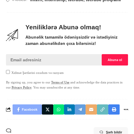
Yeniliklərə Abunə olmaq!
Abunəlik tamamilə ödənişsizdir və istədiyiniz
zaman abunəlikdən çıxa bilərsiniz!
Xidmət Şərtlərini oxudum və razıyam
By signing up, you agree to our
Terms of Use
and acknowledge the data practices in
our
Privacy Policy
. You may unsubscribe at any time.
Facebook
Şərh bildir