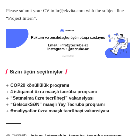
Please submit your CV to
hr@ekvita.com
with the subject line
“Project Intern”.
Sizin üçün seçilmişlər
COP29 könüllülük proqramı
4 istiqamət üzrə maaşlı təcrübə proqramı
“Satınalma üzrə təcrübəçi” vakansiyası
“GələcəkSƏN” maaşlı Yay Təcrübə proqramı
Əməliyyatlar üzrə maaşlı təcrübəçi vakansiyası
intern
,
Internship
,
tecrube
,
tecrube proqrami
TAGGED: