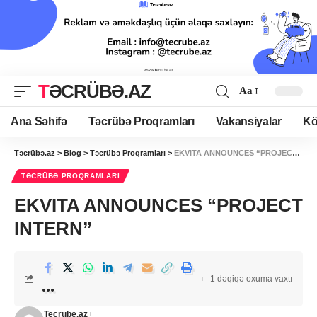
TƏCRÜBƏ.AZ
Aa
Ana Səhifə
Təcrübə Proqramları
Vakansiyalar
Kö
Təcrübə.az
>
Blog
>
Təcrübə Proqramları
>
EKVITA ANNOUNCES “PROJECT INTERN”
TƏCRÜBƏ PROQRAMLARI
EKVITA ANNOUNCES “PROJECT
INTERN”
1 dəqiqə oxuma vaxtı
Tecrube.az