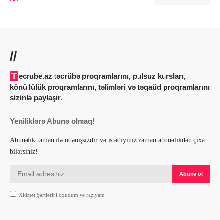
//
Tecrube.az təcrübə proqramlarını, pulsuz kursları,
könüllülük proqramlarını, təlimləri və təqaüd proqramlarını
sizinlə paylaşır.
Yeniliklərə Abunə olmaq!
Abunəlik tamamilə ödənişsizdir və istədiyiniz zaman abunəlikdən çıxa
bilərsiniz!
Xidmət Şərtlərini oxudum və razıyam