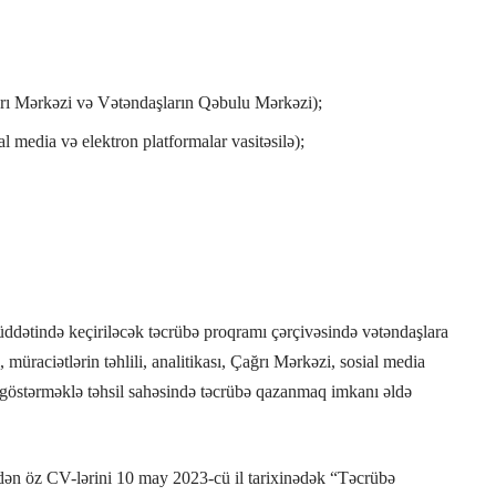
ğrı Mərkəzi və Vətəndaşların Qəbulu Mərkəzi);
l media və elektron platformalar vasitəsilə);
üddətində keçiriləcək təcrübə proqramı çərçivəsində vətəndaşlara
müraciətlərin təhlili, analitikası, Çağrı Mərkəzi, sosial media
ət göstərməklə təhsil sahəsində təcrübə qazanmaq imkanı əldə
ən öz CV-lərini 10 may 2023-cü il tarixinədək “Təcrübə