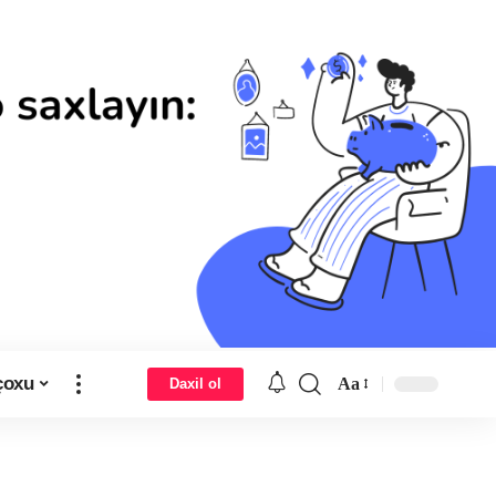
çoxu
Aa
Daxil ol