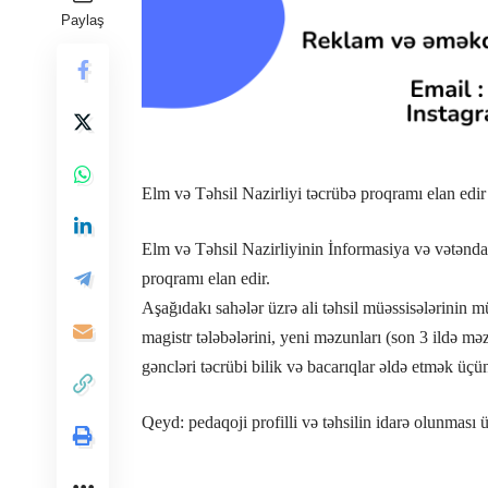
Paylaş
Elm və Təhsil Nazirliyi təcrübə proqramı elan edir
Elm və Təhsil Nazirliyinin İnformasiya və vətənda
proqramı elan edir.
Aşağıdakı sahələr üzrə ali təhsil müəssisələrinin mü
magistr tələbələrini, yeni məzunları (son 3 ildə m
gəncləri təcrübi bilik və bacarıqlar əldə etmək üçü
Qeyd: pedaqoji profilli və təhsilin idarə olunması ü