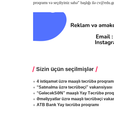
proqramı və seçdiyiniz sahə” başlığı ilə cv@edu.g
Sizin üçün seçilmişlər
4 istiqamət üzrə maaşlı təcrübə proqram
“Satınalma üzrə təcrübəçi” vakansiyası
“GələcəkSƏN” maaşlı Yay Təcrübə proq
Əməliyyatlar üzrə maaşlı təcrübəçi vaka
ATB Bank Yay təcrübə proqramı