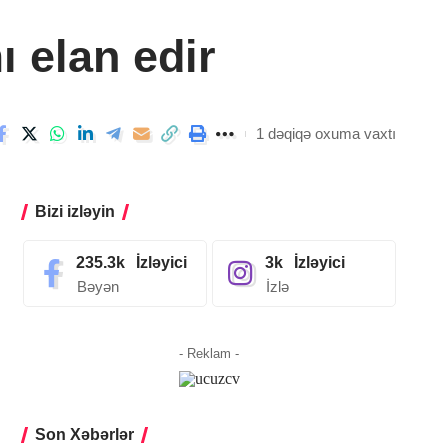
ı elan edir
1 dəqiqə oxuma vaxtı
Bizi izləyin
235.3k
İzləyici
3k
İzləyici
Bəyən
İzlə
- Reklam -
Son Xəbərlər