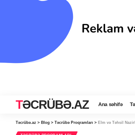
TƏCRÜBƏ.AZ
Ana səhifə
Tə
Təcrübə.az
>
Blog
>
Təcrübə Proqramları
>
Elm və Təhsil Nazir