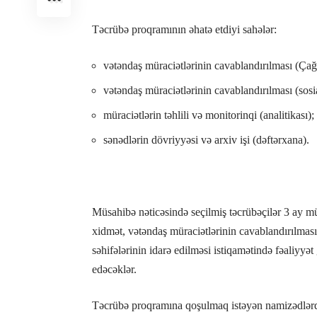
Təcrübə proqramının əhatə etdiyi sahələr:
vətəndaş müraciətlərinin cavablandırılması (Ça
vətəndaş müraciətlərinin cavablandırılması (sosia
müraciətlərin təhlili və monitorinqi (analitikası);
sənədlərin dövriyyəsi və arxiv işi (dəftərxana).
Müsahibə nəticəsində seçilmiş təcrübəçilər 3 ay m
xidmət, vətəndaş müraciətlərinin cavablandırılması, 
səhifələrinin idarə edilməsi istiqamətində fəaliyy
edəcəklər.
Təcrübə proqramına qoşulmaq istəyən namizədlərd