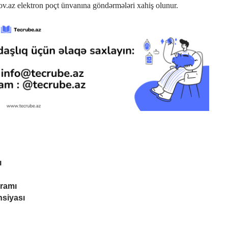
ov.az elektron poçt ünvanına göndərmələri xahiş olunur.
ı
ramı
nsiyası