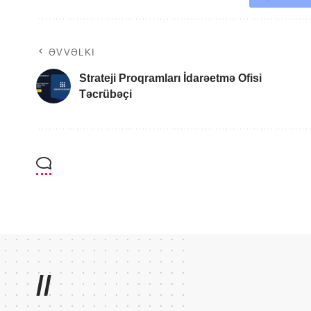
ƏVVƏLKI
Strateji Proqramları İdarəetmə Ofisi
Təcrübəçi
//