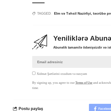
Elm və Təhsil Nazirliyi
,
təcrübə pr
TAGGED:
Yeniliklərə Abun
Abunəlik tamamilə ödənişsizdir və ist
Xidmət Şərtlərini oxudum və razıyam
By signing up, you agree to our
Terms of Use
and acknowled
time.
Postu paylaş
Faceboo