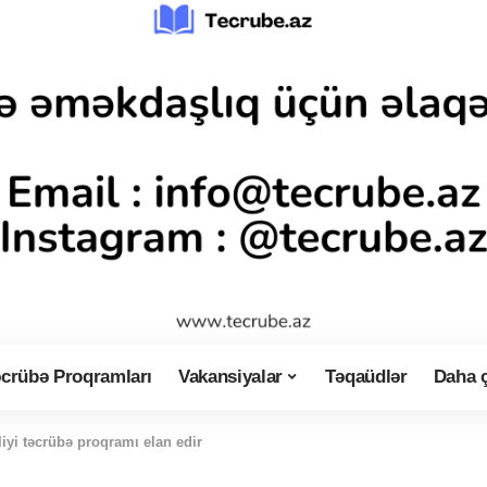
crübə Proqramları
Vakansiyalar
Təqaüdlər
Daha 
liyi təcrübə proqramı elan edir