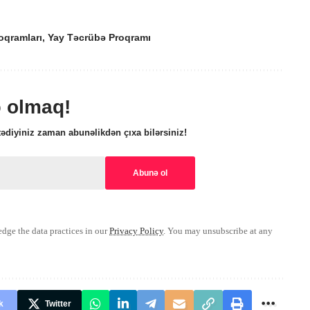
oqramları
,
Yay Təcrübə Proqramı
ə olmaq!
ədiyiniz zaman abunəlikdən çıxa bilərsiniz!
ge the data practices in our
Privacy Policy
. You may unsubscribe at any
k
Twitter