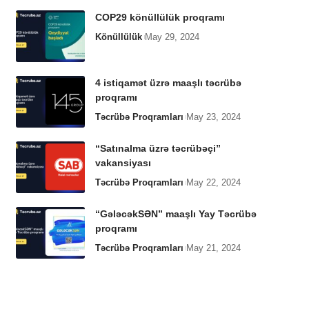
COP29 könüllülük proqramı
Könüllülük
May 29, 2024
4 istiqamət üzrə maaşlı təcrübə
proqramı
Təcrübə Proqramları
May 23, 2024
“Satınalma üzrə təcrübəçi”
vakansiyası
Təcrübə Proqramları
May 22, 2024
“GələcəkSƏN” maaşlı Yay Təcrübə
proqramı
Təcrübə Proqramları
May 21, 2024