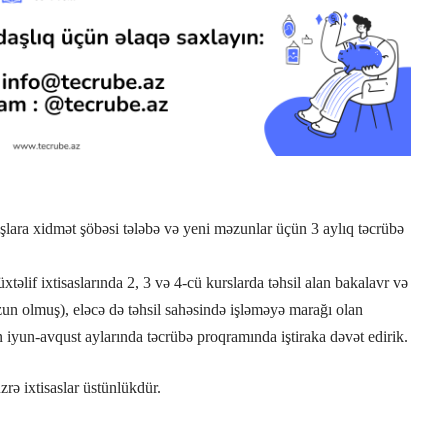
şlara xidmət şöbəsi tələbə və yeni məzunlar üçün 3 aylıq təcrübə
xtəlif ixtisaslarında 2, 3 və 4-cü kurslarda təhsil alan bakalavr və
əzun olmuş), eləcə də təhsil sahəsində işləməyə marağı olan
n iyun-avqust aylarında təcrübə proqramında iştiraka dəvət edirik.
zrə ixtisaslar üstünlükdür.