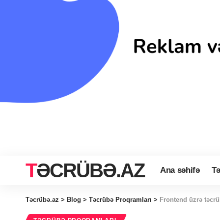
TƏCRÜBƏ.AZ
Ana səhifə
Tə
Təcrübə.az
>
Blog
>
Təcrübə Proqramları
>
Frontend üzrə təcrü