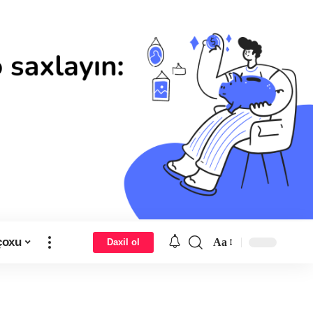
çoxu
Aa
Daxil ol