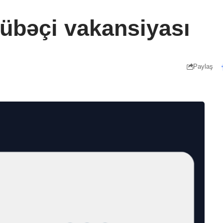
rübəçi vakansiyası
Paylaş