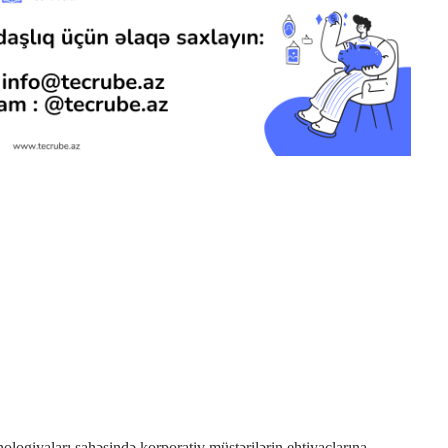
giyaları sahəsində korporativ müştərilərin ehtiyaclarına