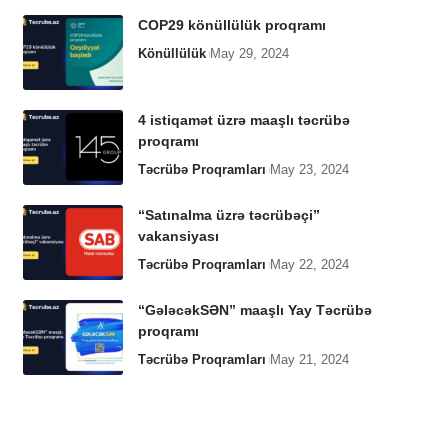
COP29 könüllülük proqramı
Könüllülük
May 29, 2024
4 istiqamət üzrə maaşlı təcrübə
proqramı
Təcrübə Proqramları
May 23, 2024
“Satınalma üzrə təcrübəçi”
vakansiyası
Təcrübə Proqramları
May 22, 2024
“GələcəkSƏN” maaşlı Yay Təcrübə
proqramı
Təcrübə Proqramları
May 21, 2024