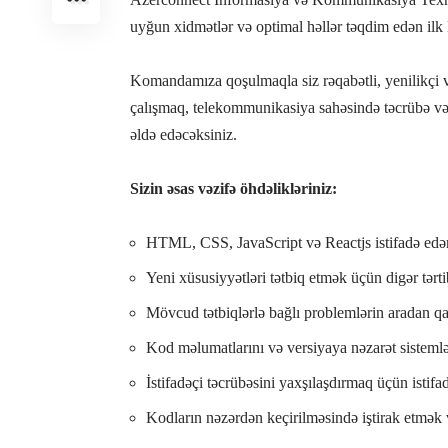
uyğun xidmətlər və optimal həllər təqdim edən ilk
Komandamıza qoşulmaqla siz rəqabətli, yenilikçi və
çalışmaq, telekommunikasiya sahəsində təcrübə və 
əldə edəcəksiniz.
Sizin əsas vəzifə öhdəlikləriniz:
HTML, CSS, JavaScript və Reactjs istifadə edər
Yeni xüsusiyyətləri tətbiq etmək üçün digər tərti
Mövcud tətbiqlərlə bağlı problemlərin aradan q
Kod məlumatlarını və versiyaya nəzarət sisteml
İstifadəçi təcrübəsini yaxşılaşdırmaq üçün istif
Kodların nəzərdən keçirilməsində iştirak etmə