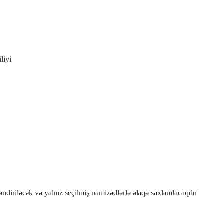
liyi
əndiriləcək və yalnız seçilmiş namizədlərlə əlaqə saxlanılacaqdır