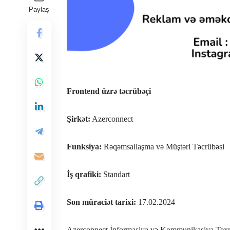
Paylaş
Frontend üzrə təcrübəçi
Şirkət:
Azerconnect
Funksiya:
Rəqəmsallaşma və Müştəri Təcrübəsi
İş qrafiki:
Standart
Son müraciət tarixi:
17.02.2024
Azerconnect İnformasiya və Kommunikasiya Texnolo