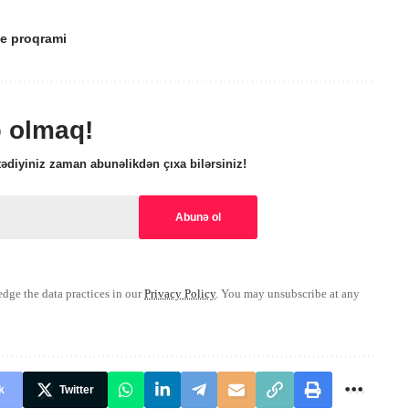
e proqrami
ə olmaq!
ədiyiniz zaman abunəlikdən çıxa bilərsiniz!
ge the data practices in our
Privacy Policy
. You may unsubscribe at any
k
Twitter