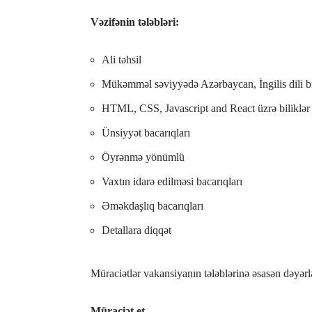
Vəzifənin tələbləri:
Ali təhsil
Mükəmməl səviyyədə Azərbaycan, İngilis dili bi
HTML, CSS, Javascript and React üzrə biliklər
Ünsiyyət bacarıqları
Öyrənmə yönümlü
Vaxtın idarə edilməsi bacarıqları
Əməkdaşlıq bacarıqları
Detallara diqqət
Müraciətlər vakansiyanın tələblərinə əsasən dəyərl
Müraciət et