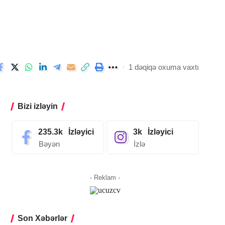
1 dəqiqə oxuma vaxtı
Bizi izləyin
235.3k
İzləyici
3k
İzləyici
Bəyən
İzlə
- Reklam -
Son Xəbərlər