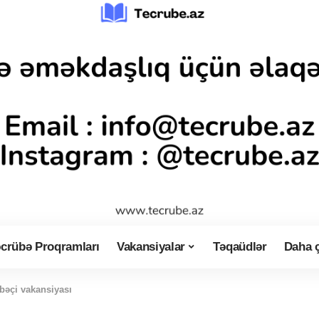
crübə Proqramları
Vakansiyalar
Təqaüdlər
Daha 
bəçi vakansiyası