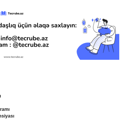
ı
ramı
nsiyası