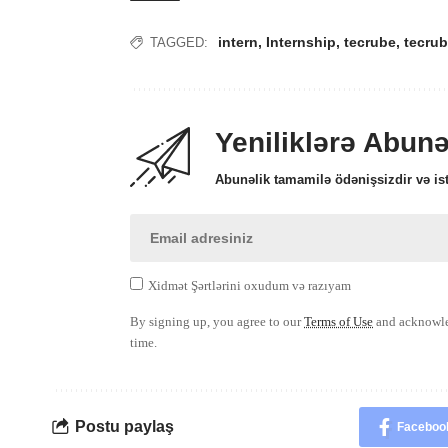
intern
,
Internship
,
tecrube
,
tecrub
TAGGED:
Yeniliklərə Abun
Abunəlik tamamilə ödənişsizdir və ist
Xidmət Şərtlərini oxudum və razıyam
By signing up, you agree to our
Terms of Use
and acknowled
time.
Postu paylaş
Faceboo