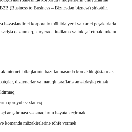
 B2B (Business to Business – Biznesdən biznesə) şirkətdir.
 həvəsləndirici korporativ mühitdə yerli və xarici peşəkarlarla
səriştə qazanmaq, karyerada irəliləmə və inkişaf etmək imkanı
ək internet tətbiqlərinin hazırlanmasında köməklik göstərmək
batçılar, dizaynerlər və maraqlı tərəflərlə əməkdaşlıq etmək
aldırmaq
ərini qoruyub saxlamaq
adəçi araşdırması və sınaqlarını həyata keçirmək
k və komanda müzakirələrinə töhfə vermək