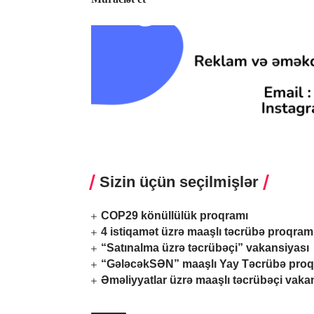
Sizin üçün seçilmişlər
COP29 könüllülük proqramı
4 istiqamət üzrə maaşlı təcrübə proqram
“Satınalma üzrə təcrübəçi” vakansiyası
“GələcəkSƏN” maaşlı Yay Təcrübə proq
Əməliyyatlar üzrə maaşlı təcrübəçi vaka