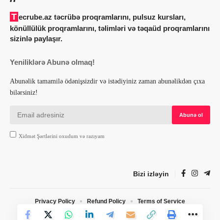
Tecrube.az təcrübə proqramlarını, pulsuz kursları,
könüllülük proqramlarını, təlimləri və təqaüd proqramlarını
sizinlə paylaşır.
Yeniliklərə Abunə olmaq!
Abunəlik tamamilə ödənişsizdir və istədiyiniz zaman abunəlikdən çıxa
bilərsiniz!
Xidmət Şərtlərini oxudum və razıyam
Bizi izləyin
Privacy Policy
Refund Policy
Terms of Service
© 2022 Tecrube.az. Designed by Webdesign.az. All Rights Reserved.