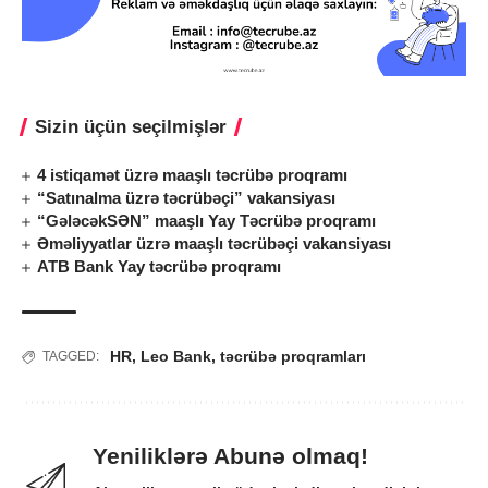
Sizin üçün seçilmişlər
4 istiqamət üzrə maaşlı təcrübə proqramı
“Satınalma üzrə təcrübəçi” vakansiyası
“GələcəkSƏN” maaşlı Yay Təcrübə proqramı
Əməliyyatlar üzrə maaşlı təcrübəçi vakansiyası
ATB Bank Yay təcrübə proqramı
HR
,
Leo Bank
,
təcrübə proqramları
TAGGED:
Yeniliklərə Abunə olmaq!