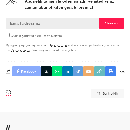
Abunəlik tamamilə ödənişsizdir və istədiyiniz
zaman abunəlikdən çıxa bilərsiniz!
Xidmət Şərtlərini oxudum və razıyam
By signing up, you agree to our
Terms of Use
and acknowledge the data practices in
our
Privacy Policy
. You may unsubscribe at any time.
Facebook
Şərh bildir
//