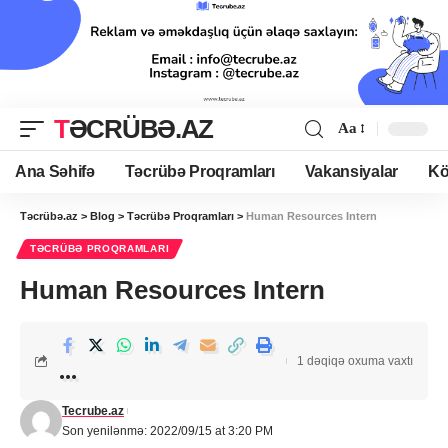
TƏCRÜBƏ.AZ
Aa
Ana Səhifə
Təcrübə Proqramları
Vakansiyalar
Kö
Təcrübə.az
>
Blog
>
Təcrübə Proqramları
>
Human Resources Intern
TƏCRÜBƏ PROQRAMLARI
Human Resources Intern
1 dəqiqə oxuma vaxtı
Tecrube.az
Son yenilənmə: 2022/09/15 at 3:20 PM