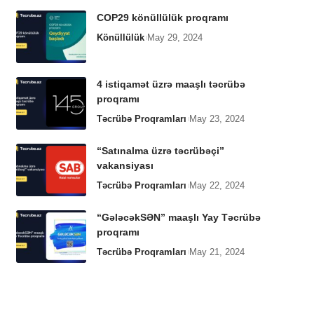
COP29 könüllülük proqramı
Könüllülük
May 29, 2024
4 istiqamət üzrə maaşlı təcrübə
proqramı
Təcrübə Proqramları
May 23, 2024
“Satınalma üzrə təcrübəçi”
vakansiyası
Təcrübə Proqramları
May 22, 2024
“GələcəkSƏN” maaşlı Yay Təcrübə
proqramı
Təcrübə Proqramları
May 21, 2024