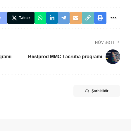
k
Twitter
NÖVBƏTI
oqramı
Bestprod MMC Təcrübə proqramı
Şərh bildir