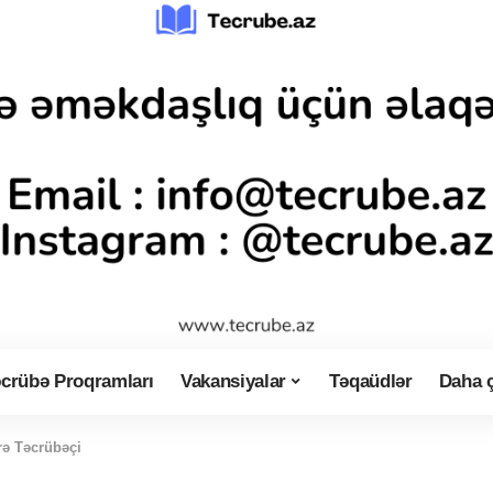
crübə Proqramları
Vakansiyalar
Təqaüdlər
Daha 
rə Təcrübəçi