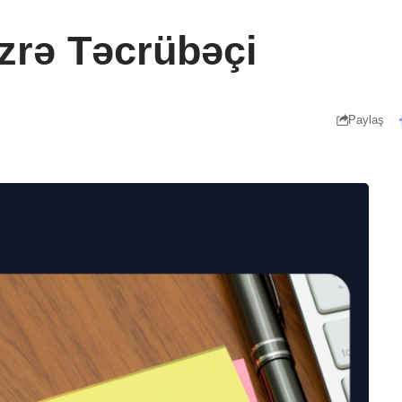
üzrə Təcrübəçi
Paylaş