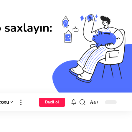
çoxu
Aa
Daxil ol