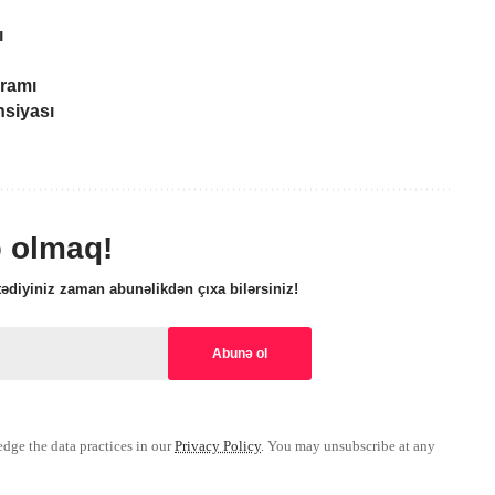
ı
ramı
nsiyası
ə olmaq!
ədiyiniz zaman abunəlikdən çıxa bilərsiniz!
ge the data practices in our
Privacy Policy
. You may unsubscribe at any