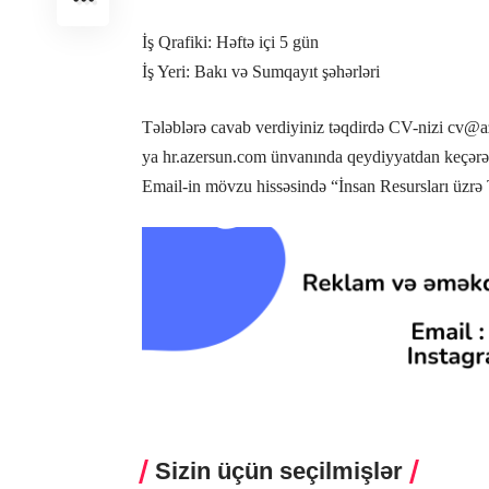
İş Qrafiki: Həftə içi 5 gün
İş Yeri: Bakı və Sumqayıt şəhərləri
Tələblərə cavab verdiyiniz təqdirdə CV-nizi
cv@a
ya
hr.azersun.com
ünvanında qeydiyyatdan keçərək 
Email-in mövzu hissəsində “İnsan Resursları üzrə 
Sizin üçün seçilmişlər