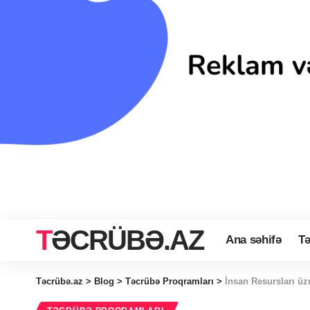
TƏCRÜBƏ.AZ
Ana səhifə
Tə
Təcrübə.az
>
Blog
>
Təcrübə Proqramları
>
İnsan Resursları üz