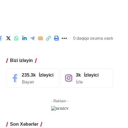
0 dəqiqə oxuma vaxtı
Bizi izləyin
235.3k
İzləyici
3k
İzləyici
Bəyən
İzlə
- Reklam -
Son Xəbərlər