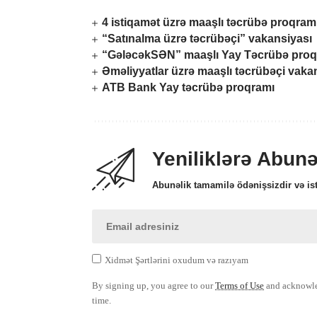
4 istiqamət üzrə maaşlı təcrübə proqram
“Satınalma üzrə təcrübəçi” vakansiyası
“GələcəkSƏN” maaşlı Yay Təcrübə proq
Əməliyyatlar üzrə maaşlı təcrübəçi vaka
ATB Bank Yay təcrübə proqramı
Yeniliklərə Abun
Abunəlik tamamilə ödənişsizdir və ist
Xidmət Şərtlərini oxudum və razıyam
By signing up, you agree to our
Terms of Use
and acknowled
time.