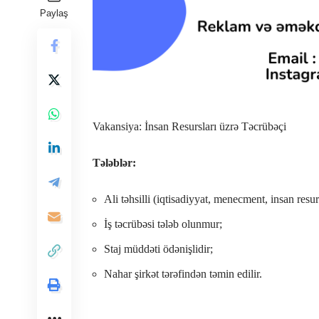
Paylaş
Vakansiya: İnsan Resursları üzrə Təcrübəçi
Tələblər:
Ali təhsilli (iqtisadiyyat, menecment, insan resur
İş təcrübəsi tələb olunmur;
Staj müddəti ödənişlidir;
Nahar şirkət tərəfindən təmin edilir.