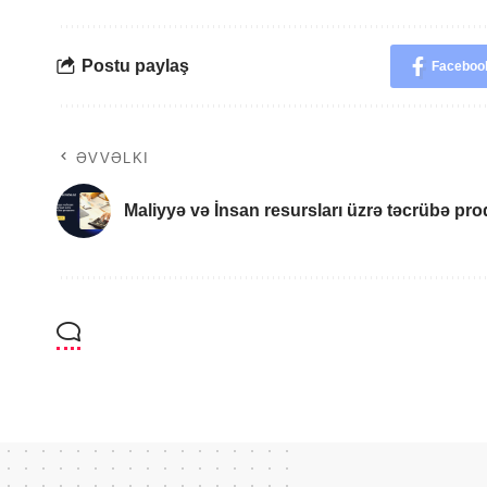
Postu paylaş
Faceboo
ƏVVƏLKI
Maliyyə və İnsan resursları üzrə təcrübə pr