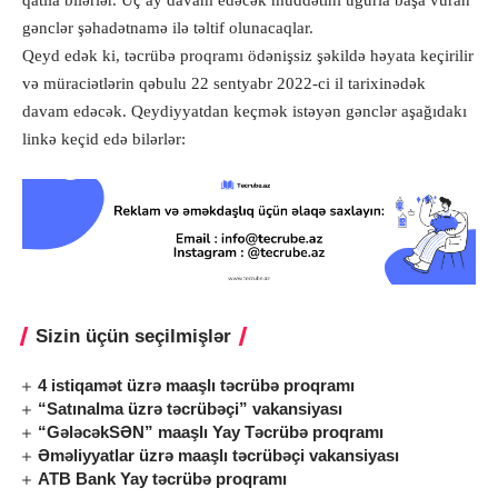
qatıla bilərlər. Üç ay davam edəcək müddətini uğurla başa vuran
gənclər şəhadətnamə ilə təltif olunacaqlar.
Qeyd edək ki, təcrübə proqramı ödənişsiz şəkildə həyata keçirilir
və müraciətlərin qəbulu 22 sentyabr 2022-ci il tarixinədək
davam edəcək. Qeydiyyatdan keçmək istəyən gənclər aşağıdakı
linkə keçid edə bilərlər:
Sizin üçün seçilmişlər
4 istiqamət üzrə maaşlı təcrübə proqramı
“Satınalma üzrə təcrübəçi” vakansiyası
“GələcəkSƏN” maaşlı Yay Təcrübə proqramı
Əməliyyatlar üzrə maaşlı təcrübəçi vakansiyası
ATB Bank Yay təcrübə proqramı