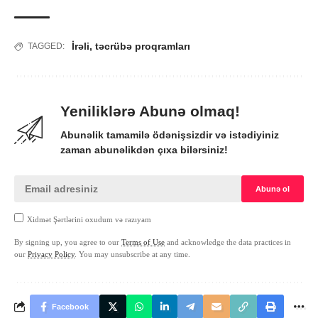
İrəli
,
təcrübə proqramları
TAGGED:
Yeniliklərə Abunə olmaq!
Abunəlik tamamilə ödənişsizdir və istədiyiniz
zaman abunəlikdən çıxa bilərsiniz!
Xidmət Şərtlərini oxudum və razıyam
By signing up, you agree to our
Terms of Use
and acknowledge the data practices in
our
Privacy Policy
. You may unsubscribe at any time.
Facebook