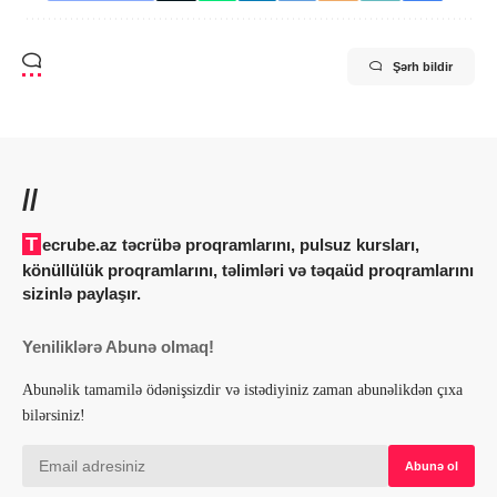
Şərh bildir
//
Tecrube.az təcrübə proqramlarını, pulsuz kursları,
könüllülük proqramlarını, təlimləri və təqaüd proqramlarını
sizinlə paylaşır.
Yeniliklərə Abunə olmaq!
Abunəlik tamamilə ödənişsizdir və istədiyiniz zaman abunəlikdən çıxa
bilərsiniz!