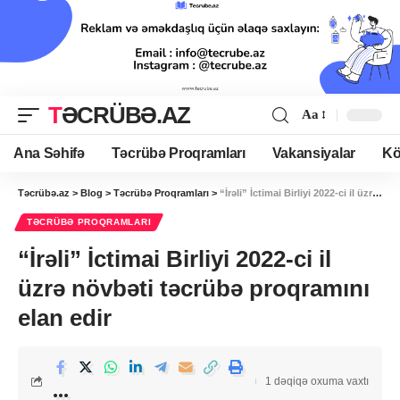
TƏCRÜBƏ.AZ
Aa
Ana Səhifə
Təcrübə Proqramları
Vakansiyalar
Kö
Təcrübə.az
>
Blog
>
Təcrübə Proqramları
>
“İrəli” İctimai Birliyi 2022-ci il üzrə növbəti təcrübə proqramını elan edir
TƏCRÜBƏ PROQRAMLARI
“İrəli” İctimai Birliyi 2022-ci il
üzrə növbəti təcrübə proqramını
elan edir
1 dəqiqə oxuma vaxtı