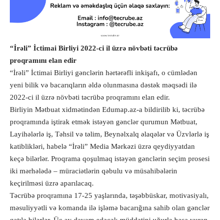
“İrəli” İctimai Birliyi 2022-ci il üzrə növbəti təcrübə
proqramını elan edir
“İrəli” İctimai Birliyi gənclərin hərtərəfli inkişafı, o cümlədən
yeni bilik və bacarıqların əldə olunmasına dəstək məqsədi ilə
2022-ci il üzrə növbəti təcrübə proqramını elan edir.
Birliyin Mətbuat xidmətindən Edumap.az-a bildirilib ki, təcrübə
proqramında iştirak etmək istəyən gənclər qurumun Mətbuat,
Layihələrlə iş, Təhsil və təlim, Beynəlxalq əlaqələr və Üzvlərlə iş
katiblikləri, habelə “İrəli” Media Mərkəzi üzrə qeydiyyatdan
keçə bilərlər. Proqrama qoşulmaq istəyən gənclərin seçim prosesi
iki mərhələdə – müraciətlərin qəbulu və müsahibələrin
keçirilməsi üzrə aparılacaq.
Təcrübə proqramına 17-25 yaşlarında, təşəbbüskar, motivasiyalı,
məsuliyyətli və komanda ilə işləmə bacarığına sahib olan gənclər